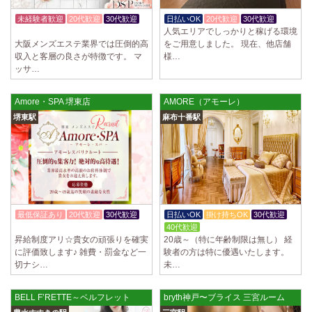
未経験者歓迎
20代歓迎
30代歓迎
日払いOK
20代歓迎
30代歓迎
人気エリアでしっかりと稼げる環境
体験入店OK
大阪メンズエステ業界では圧倒的高
をご用意しました。 現在、他店舗
収入と客層の良さが特徴です。 マ
様…
ッサ…
Amore・SPA 堺東店
AMORE（アモーレ）
堺東駅
麻布十番駅
最低保証あり
20代歓迎
30代歓迎
日払いOK
掛け持ちOK
30代歓迎
体験入店OK
40代歓迎
昇給制度アリ☆貴女の頑張りを確実
20歳～（特に年齢制限は無し） 経
に評価致します♪ 雑費・罰金など一
験者の方は特に優遇いたします。
切ナシ…
未…
BELL F’RETTE～ベルフレット
bryth神戸〜ブライス 三宮ルーム