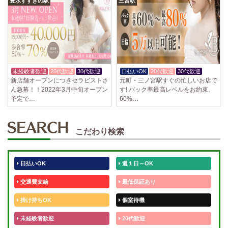
豊水すすきの駅
三宮駅
未経験者歓迎
20代歓迎
30代歓迎
日払いOK
20代歓迎
30代歓迎
新店舗オープンにつきセラピストさ
元町・三ノ宮駅すぐの忙しいお店で
ん急募！！2022年3月中旬オープン
す! バック率最高レベルをお約束。
予定で…
60%…
こだわり検索
日払いOK
週１日～OK
交通費支給
最低保証あり
掛け持ちOK
個室待機
未経験者歓迎
20代歓迎