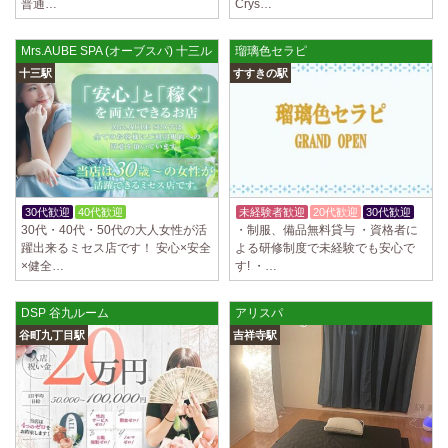
普通…
Crys…
Mrs.AUBE SPA (オーブスパ) 十三ルーム
瑠璃色セラピ
十三駅
すすきの駅
30代歓迎
40代歓迎
体験入店OK
未経験者歓迎
20代歓迎
30代歓迎
30代・40代・50代の大人女性が活
・制服、備品無料貸与 ・資格者に
躍出来るミセス店です！ 安心×安全
よる研修制度で未経験でも安心で
×健全…
す! ・…
DSP 谷九ルーム
アリスパ
谷町九丁目駅
吉祥寺駅