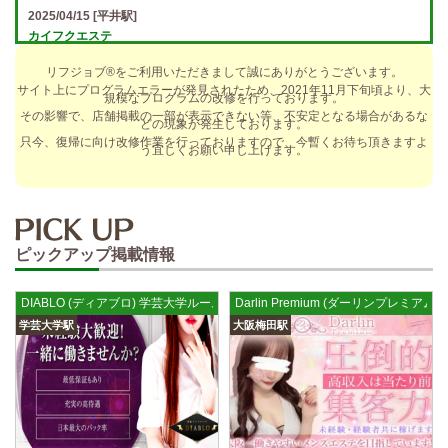
2025/04/15
[平井駅]
カイフクエステ
オプションフルバック＆引かれものなし！ 全額日払い＆最低時給保証あ
リフジョブ®をご利用いただきまして誠にありがとうございます。
り♪ 日給5万円以上可！人によっては10万円も★ 全額日払い＆…
サイト上にプログラムエラーが発見されたため、2021年11月下旬頃より、大
規模なプログラムの改修を行っております。
2025/04/14
[小倉駅]
その影響で、店舗掲載の一部が表示できない等、不安定となる場合があるな
どの現象が発生しております。
The Ritz cache (ザ リッツ カシェ)
只今、復帰に向け改修作業を行っておりますので、今暫くお待ち頂きますよ
う宜しくお願い申し上げます。
歩合率・RANK昇格制度 給与保証・アリバイ対策・送迎など、 快適なお
仕事をサポートする待遇をそろえております！ 雑費等、経費負…
2025/04/14
[春日井駅]
sirena (シレーナ) 春日井ルーム
ピックアップ掲載情報
制服あり、ノルマ、罰金なし 高額報酬が稼げるだけでなく、高待遇や手
厚い福利厚生を完備しております！ぜひご活用ください♪ 指名…
DIABLO (ディアブロ) 学芸大学ルーム
Darlin Premium (ダーリンプレミアム
2025/04/12
[伏見駅]
学芸大学駅
大阪梅田駅
sirena (シレーナ) 錦ルーム
制服あり、ノルマ、罰金なし 高額報酬が稼げるだけでなく、高待遇や手
厚い福利厚生を完備しております！ぜひご活用ください♪ 指名…
2025/04/09
[藤が丘駅]
sirena (シレーナ) 名東ルーム