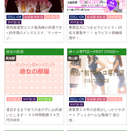
日払いOK
未経験者歓迎
20代歓迎
日払いOK
未経験者歓迎
20代歓迎
30代歓迎
30代歓迎
県内派遣型エステ最高峰の待遇です
事業拡大につきセラピスト５～10
♪ 好待遇のメンズエステ、マッサー
名大募集中！！ セラピスト積極採
ジ…
用中！…
彼女の部屋
神トロ専門店〜FIRST STAGE〜
高知駅
岡山駅
20代歓迎
30代歓迎
40代歓迎
日払いOK
未経験者歓迎
20代歓迎
入店祝金あり
30代歓迎
退店するまで全ての女の子にお約束
夜業界１０年の店長がしっかりサポ
いたします！ ※５時間勤務で４万
ート アットホームな職場で 居心
円OVER…
地…