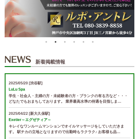
新着掲載情報
2025/05/20
[渋谷駅]
LuLu Spa
学生・社会人・主婦の方・未経験者の方・ブランクの有る方など・・・
どなたでもおまちしております。 業界最高水準の待遇を目指しま…
2025/04/22
[新大久保駅]
Exetier～エグゼティア～
キレイなワンルームマンションでオイルマッサージをしていただきま
す。 駅チカの立地となりますので出勤時もラクラク♪ お客様も品…