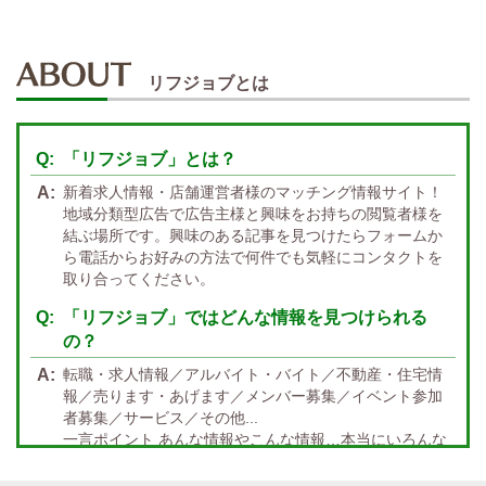
週１～OK
自宅待機OK
北陸・東海 エリア
週1~OK
短期バイトOK
三重
富山
山梨
岐阜
愛知
新潟
石川
福井
長野
静岡
かけもちOK
給与保証あり
リフジョブとは
関西 エリア
店泊可能
送迎あり
大阪
兵庫
京都
滋賀
奈良
和歌山
「リフジョブ」とは？
週1日～OK
ぽっちゃりさん歓迎
九州・沖縄 エリア
新着求人情報・店舗運営者様のマッチング情報サイト！
指名バック率高め
週1・月1～OK
大分
福岡
佐賀
長崎
宮崎
熊本
鹿児島
沖縄
地域分類型広告で広告主様と興味をお持ちの閲覧者様を
結ぶ場所です。興味のある記事を見つけたらフォームか
託児所紹介あり
初心者歓迎
中四国 エリア
ら電話からお好みの方法で何件でも気軽にコンタクトを
資格者優遇
未経験者のみ歓迎
取り合ってください。
岡山
鳥取
広島
島根
山口
徳島
香川
高知
愛媛
宿泊・送迎あり
50代以上歓迎
「リフジョブ」ではどんな情報を見つけられる
の？
経験者優遇
女の子の気持ち最優先!
転職・求人情報／アルバイト・バイト／不動産・住宅情
経験者歓迎
未経験者あり
報／売ります・あげます／メンバー募集／イベント参加
者募集／サービス／その他...
未経験者金着
60代歓迎
一言ポイント あんな情報やこんな情報…本当にいろんな
情報満載!! どんな情報に出会うかなんて… 兎にも角にも
楽しんでいただければGOOD