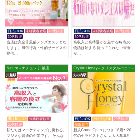
日払いOK
未経験者歓迎
20代歓迎
日払いOK
未経験者歓迎
20代歓迎
30代歓迎
30代歓迎
当店は完全非風俗メンズエステとな
高収入と高待遇が交差する時 私の
ります。風俗行為・性的サービスの
物語は始まる 待ってられない未来
提供…
が…
Nature～ナチュレ 川越店
Crystal Honey～クリスタルハニー～
川越駅
丸の内駅
掛け持ちOK
未経験者歓迎
日払いOK
掛け持ちOK
20代歓迎
20代歓迎
制服貸与
私たちはマーケティングに携わる、
新規Grand Open につき 18歳〜20
マジメな普通の企業です。 そんな
代のセラピストさん 大大大募集‼️