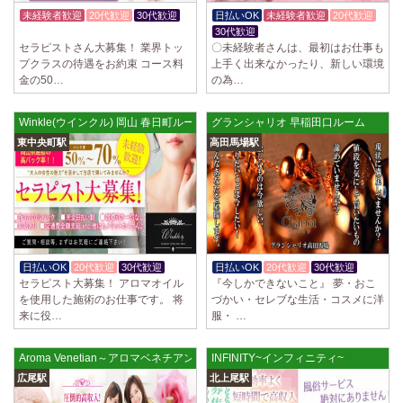
制服あり、ノルマ、罰金なし 高額報酬が稼げるだけでなく、高待遇や手
未経験者歓迎
20代歓迎
30代歓迎
日払いOK
未経験者歓迎
20代歓迎
厚い福利厚生を完備しております！ぜひご活用ください♪ 指名…
体験入店OK
30代歓迎
セラピストさん大募集！ 業界トッ
〇未経験者さんは、最初はお仕事も
2025/04/08
[勝川駅]
プクラスの待遇をお約束 コース料
上手く出来なかったり、新しい環境
Cat’s (キャッツ)
金の50…
の為…
18歳以上（高校生不可） オープンニングセラピストさん大募集！ 営業時
間内でいつでも可能。 交通費支給あり 一緒に働いてくださ…
Winkle(ウインクル) 岡山 春日町ルーム
グランシャリオ 早稲田口ルーム
2025/04/05
[日本橋駅]
東中央町駅
高田馬場駅
Aroma de Banana (あろばな)
オープンにつきセラピスト大募集！！ 求人探しに苦労されている貴方様
に朗報です！ 当店では講習制度を徹底しています。 セクハラ…
2025/04/04
[吉祥寺駅]
LoveCHU (ラブチュ) 吉祥寺ルーム
やる気のあるセラピスト大募集！ 「本気で稼ぎたい！」「もっと人気セ
日払いOK
20代歓迎
30代歓迎
日払いOK
20代歓迎
30代歓迎
ラピストになりたい！」 そんなあなたを全力でサポートします…
セラピスト大募集！ アロマオイル
『今しかできないこと』 夢・おこ
を使用した施術のお仕事です。 将
づかい・セレブな生活・コスメに洋
来に役…
服・ …
2025/04/04
[渋谷駅]
LoveCHU (ラブチュ) 渋谷ルーム
やる気のあるセラピスト大募集！ 「本気で稼ぎたい！」「もっと人気セ
Aroma Venetian～アロマベネチアン 広尾ルーム
INFINITY~インフィニティ~
ラピストになりたい！」 そんなあなたを全力でサポートします…
広尾駅
北上尾駅