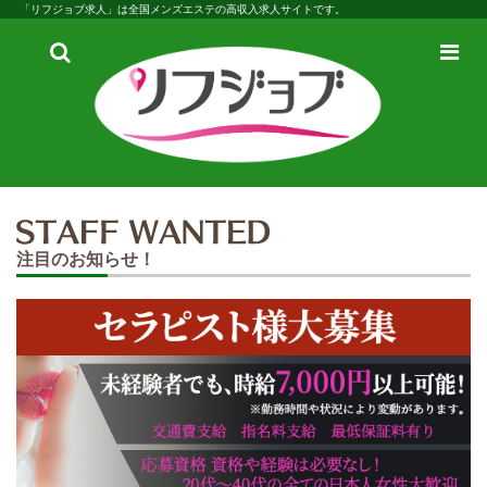
「リフジョブ求人」は全国メンズエステの高収入求人サイトです。
検
メ
索
ニ
ュ
ー
注目のお知らせ！