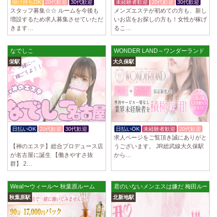
掛け持ちOK
20代歓迎
30代歓迎
未経験者歓迎
20代歓迎
30代歓迎
スタッフ募集☆☆ ルームを今後も
メンズエステが初めての方も、新し
増設するため求人募集させていただ
いお店をお探しの方も！女性が稼げ
きます…
るこ…
なでしこ
WONDER LAND～ワンダーランド
栄駅
大久保駅
日払いOK
20代歓迎
30代歓迎
日払いOK
未経験者歓迎
20代歓迎
求人ページをご覧頂き誠にありがと
体験入店OK
【神のエステ】総合プロデュース店
うございます。 JR総武線大久保駅
が名古屋に誕生 【働きやすさ抜
から…
群】 2…
Weal〜ウィール〜 秋葉原ルーム
君のいないメンエスは嫌だ 梅田ルーム
秋葉原駅
北新地駅