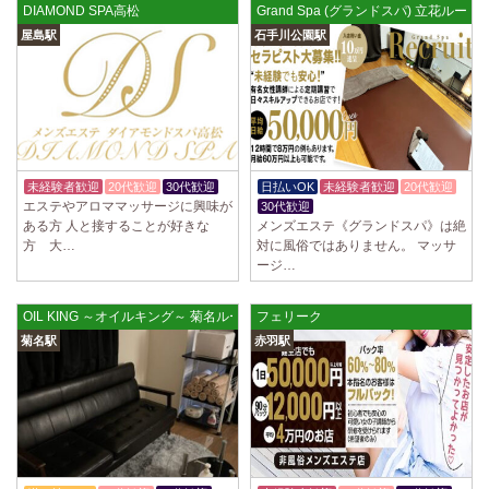
DIAMOND SPA高松
Grand Spa (グランドスパ) 立花ルーム
屋島駅
石手川公園駅
未経験者歓迎
20代歓迎
30代歓迎
日払いOK
未経験者歓迎
20代歓迎
エステやアロママッサージに興味が
30代歓迎
ある方 人と接することが好きな
メンズエステ《グランドスパ》は絶
方 大…
対に風俗ではありません。 マッサ
ージ…
OIL KING ～オイルキング～ 菊名ルーム
フェリーク
菊名駅
赤羽駅