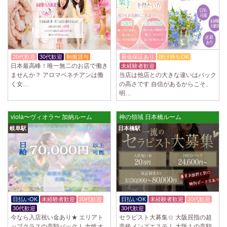
2025/04/02
[千歳烏山駅]
LoveCHU (ラブチュ) 千歳烏山ルーム
やる気のあるセラピスト大募集！ 「本気で稼ぎたい！」「もっと人気セ
ラピストになりたい！」 そんなあなたを全力でサポートします…
2025/03/31
[八王子駅]
20代歓迎
30代歓迎
制服貸与
最低保証あり
掛け持ちOK
Diamond～ダイヤモンド～
日本最高峰！唯一無二のお店で働き
未経験者歓迎
只今NEW OPENにつきセラピストが不足しています！ 今後も新規出店が
ませんか？ アロマベネチアンは働
当店は他店との大きな違いはバック
続くため、一緒に働いてくれるセラピストを大募集します！ 女性…
く女…
の高さです 自信があるからこそ、
明…
2025/03/29
[自由が丘駅]
LIVSPA (リブスパ) 自由が丘ルーム
viola〜ヴィオラ〜 加納ルーム
神の領域 日本橋ルーム
当店の募集は嘘偽り等なく、記載通りにしっかりお給料をお支払いさせ
岐阜駅
日本橋駅
ていただきます。 とても働きやすいお店作りを心がけております…
2025/03/29
[川崎駅]
LIVSPA (リブスパ) 川崎ルーム
当店の募集は嘘偽り等なく、記載通りにしっかりお給料をお支払いさせ
ていただきます。 とても働きやすいお店作りを心がけております…
日払いOK
未経験者歓迎
20代歓迎
日払いOK
未経験者歓迎
20代歓迎
2025/03/29
[蒲田駅]
30代歓迎
30代歓迎
LIVSPA (リブスパ) 蒲田ルーム
今なら入店祝い金あり★ エリアト
セラピスト大募集☆ 大阪屈指の超
当店の募集は嘘偽り等なく、記載通りにしっかりお給料をお支払いさせ
ップクラスの高額バック！ 女性オ
高級メンズエステ！ 大阪１の高額