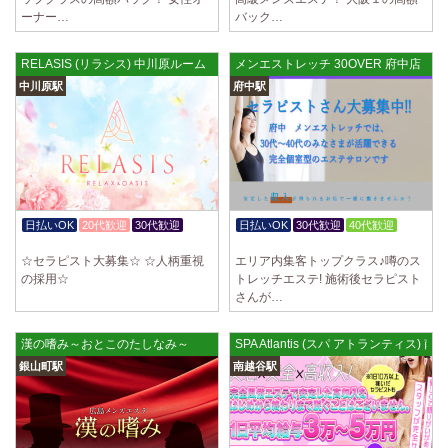
ていただきます。 とても働きやすいお店作りを心がけております…
ーナー…
バック…
2025/03/28
[恵比寿駅]
RELASIS (リラシス) 中川原ルーム
メンエストレッチ 30OVER 府中店
大人の隠れ家 恵比寿ルーム
初めまして、大人の隠れ家の女店長です。 当店では業界の闇である講習
中川原駅
府中駅
時のセクハラを撲滅するために女店長または在籍セラピストが講…
2025/03/28
[渋谷駅]
大人の隠れ家 渋谷ルーム
初めまして、大人の隠れ家の女店長です。 当店では業界の闇である講習
時のセクハラを撲滅するために女店長または在籍セラピストが講…
日払いOK
20代歓迎
30代歓迎
日払いOK
30代歓迎
40代歓迎
2025/03/28
[亀有駅]
体験入店OK
週1日～OK
aroma Angel
☆セラピスト大募集☆ ☆人柄重視
エリア内集客トップクラス♪噂のス
の採用☆
トレッチエステ! 施術後セラピスト
セラピストさんを大募集しております 完全歩合で50%〜60%以上！！ 掛
さんが…
け持ちOK、完全個室待機など嬉しい高待遇が盛りだくさんです♪ …
2025/03/28
[東海学園前駅]
漢の嗜み～おとこのたしなみ～
SPA Atlantis (スパ アトランティス) 
デビルキャット
銀山町駅
南越谷駅
24時間営業！自由シフトで好きな時間に働ける 未経験者歓迎♪個室待機
でゆっくり自分の好きな事ができます♪ 可愛い制服もご用意して…