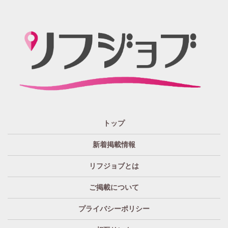
「リフジョブ」の起源は？ どうしてリフジョブ？
紙面媒体スポーツ紙のあの広告求人情報から意味深長な
広告!?まで興味のある方もただ眺めてるだけ、という通り
すがりの方へも！もっとkhaosな情報たちを掲載する場所
が欲しい！というお客様の要望を実現、もっと広く発信
したい・伝えたいそんな思いからリフジョブは生まれま
した。
「リフジョブ」はどのようにして今日に至るの？
人と人・地域をつなぎ「相互の良かった」の思いのため
トップ
に、リフジョブは地域情報発信サービスを2016年10月よ
り開始いたしました。
新着掲載情報
「リフジョブ」は無料広告？
リフジョブとは
いいえ、リフジョブは収益広告として運営されておりま
す。
ご掲載について
「リフジョブ」へはどのぐらいのアクセスがある
プライバシーポリシー
の？
求人情報はもちろん、地域密着型広告や特殊な広告まで