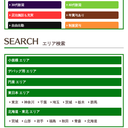
30代歓迎
40代歓迎
店泊施設も充実
年賞与あり
自由出勤
制服貸与
50代歓迎
未経験歓迎
エリア検索
体験入店OK
週1日～
短期OK
入店祝金あり
小規模 エリア
週1～OK
健全店で安心！
デバッグ用 エリア
待機保証あり
個別待機
円座 エリア
宿泊相談可
保証制度完備
東日本 エリア
指名料100％バック！
寮完備
東京
神奈川
千葉
埼玉
茨城
栃木
群馬
女性スタッフがいる！
終電後店泊OK
北海道・東北 エリア
最低保証制度あり
ノルマなし
宮城
山形
岩手
福島
秋田
青森
北海道