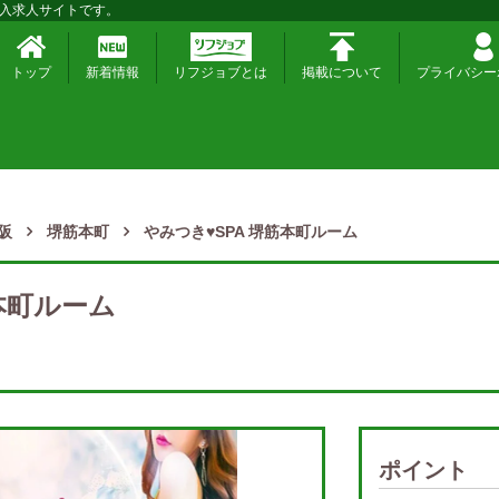
入求人サイトです。
トップ
新着情報
リフジョブとは
掲載について
プライバシー
阪
堺筋本町
やみつき♥SPA 堺筋本町ルーム
本町ルーム
ポイント