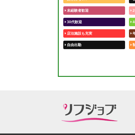
未経験者歓迎
2
30代歓迎
4
店泊施設も充実
自由出勤
50代歓迎
体験入店OK
短期OK
週1～OK
待機保証あり
宿泊相談可
指名料100％バック！