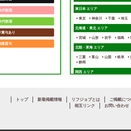
東日本 エリア
0代歓迎
東京
神奈川
千葉
埼玉
0代歓迎
北海道・東北 エリア
年賞与あり
宮城
山形
岩手
福島
制服貸与
北陸・東海 エリア
未経験歓迎
三重
富山
山梨
岐阜
静岡
週1日～
関西 エリア
入店祝金あり
大阪
兵庫
京都
滋賀
健全店で安心！
九州・沖縄 エリア
個別待機
トップ
新着掲載情報
リフジョブとは
ご掲載につ
大分
福岡
佐賀
長崎
相互リンク
お問い合わせ
保証制度完備
中四国 エリア
岡山
鳥取
広島
島根
寮完備