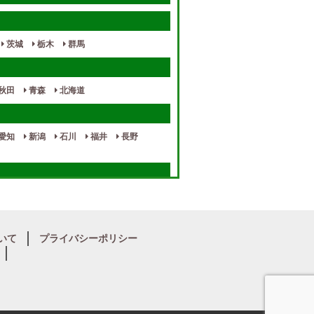
茨城
栃木
群馬
秋田
青森
北海道
愛知
新潟
石川
福井
長野
奈良
和歌山
いて
プライバシーポリシー
宮崎
熊本
鹿児島
沖縄
山口
徳島
香川
高知
愛媛