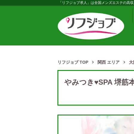
「リフジョブ求人」は全国メンズエステの高収
リフジョブ TOP
関西 エリア
大
やみつき♥SPA 堺筋