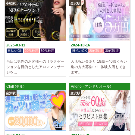
小松駅
金沢駅
2025-03-11
2024-10-16
日払いOK
20代歓迎
30代歓迎
日払いOK
20代歓迎
30代歓迎
体験入店OK
体験入店OK
当店は男性のお客様へのリラクゼー
入店祝い金あり 18歳～40歳くらい
ションを目的としたアロママッサー
迄の方大募集中！ 体験入店もでき
ジを…
ます…
Chill (チル)
Andriol (アンドリオール)
金沢駅
金沢駅