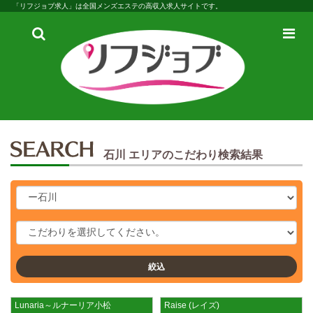
「リフジョブ求人」は全国メンズエステの高収入求人サイトです。
検
メ
索
ニ
ュ
ー
石川 エリアのこだわり検索結果
絞込
Lunaria～ルナーリア小松
Raise (レイズ)