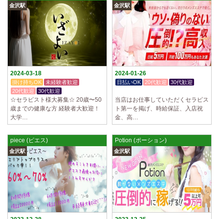
金沢駅
金沢駅
2024-03-18
2024-01-26
掛け持ちOK
未経験者歓迎
日払いOK
20代歓迎
30代歓迎
20代歓迎
30代歓迎
入店祝金あり
☆セラピスト様大募集☆ 20歳〜50
当店はお仕事していただくセラピス
歳までの健康な方 経験者大歓迎！
ト第一を掲げ、時給保証、入店祝
大学…
金、高…
piece (ピエス)
Potion (ポーション)
金沢駅
金沢駅