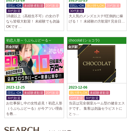
2023-12-28
2023-12-25
日払いOK
未経験者歓迎
20代歓迎
日払いOK
掛け持ちOK
20代歓迎
30代歓迎
30代歓迎
18歳以上（高校生不可）の女の子
大人気のメンズエステ!!圧倒的に稼
なら皆様大歓迎！ 未経験でも勿論
げる！！ 未経験の方歓迎!! 完全日…
OKです…
初恋人形～うぶらぶどーる～
chocolat (ショコラ)
西金沢駅
金沢駅
2023-12-25
2023-12-06
日払いOK
未経験者歓迎
20代歓迎
掛け持ちOK
未経験者歓迎
30代歓迎
20代歓迎
30代歓迎
お仕事探し中の女性必見！初恋人形
当店は完全個室ルーム型の健全エス
（うぶらぶどーる）が今アツい理由
テです。 集客は勿論セラピストに
を教…
とっ…