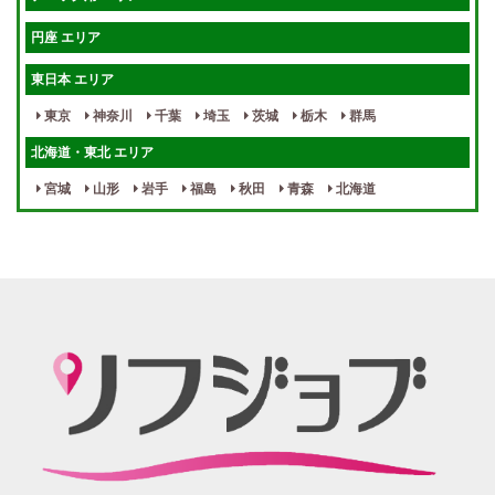
待機保証あり
個別待機
円座 エリア
宿泊相談可
保証制度完備
東日本 エリア
指名料100％バック！
寮完備
東京
神奈川
千葉
埼玉
茨城
栃木
群馬
女性スタッフがいる！
終電後店泊OK
北海道・東北 エリア
最低保証制度あり
ノルマなし
宮城
山形
岩手
福島
秋田
青森
北海道
週１～OK
自宅待機OK
北陸・東海 エリア
週1~OK
短期バイトOK
三重
富山
山梨
岐阜
愛知
新潟
石川
福井
長野
静岡
かけもちOK
給与保証あり
関西 エリア
店泊可能
送迎あり
大阪
兵庫
京都
滋賀
奈良
和歌山
週1日～OK
ぽっちゃりさん歓迎
九州・沖縄 エリア
指名バック率高め
週1・月1～OK
大分
福岡
佐賀
長崎
宮崎
熊本
鹿児島
沖縄
託児所紹介あり
初心者歓迎
中四国 エリア