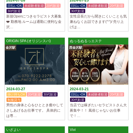
2024-07-26
2024-07-25
日払いOK
未経験者歓迎
20代歓迎
日払いOK
未経験者歓迎
20代歓迎
30代歓迎
30代歓迎
新規Openにつきセラピスト大募集
女性店長だから聞きにくいことも気
❤️ 勤務地 ルームは通勤に便利な金
兼ねなくお話できます(^^)/ 売り上
沢…
げは…
ORIGIN SPA (オリジンスパ)
ぬっるぬるっエステ
金沢駅
西金沢駅
2024-03-27
2024-03-21
掛け持ちOK
20代歓迎
30代歓迎
日払いOK
未経験者歓迎
20代歓迎
制服貸与
30代歓迎
男性の身体と心をひととき癒やして
当店では稼ぎたいセラピストさん大
さしあげるお仕事です。 具体的に
募集中！！ 風俗じゃないお仕事
は専…
で！…
いざよい
Vivi