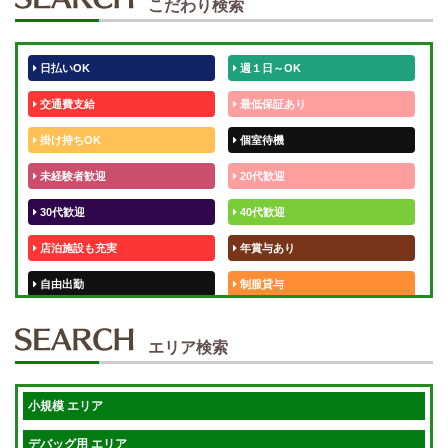
こだわり検索
日払いOK
週１日～OK
交通費支給
最低保証あり
掛け持ちOK
個室待機
未経験者歓迎
20代歓迎
30代歓迎
40代歓迎
店泊施設も充実
年賞与あり
自由出勤
制服貸与
50代歓迎
未経験歓迎
エリア検索
体験入店OK
週1日～
短期OK
入店祝金あり
小規模 エリア
週1～OK
健全店で安心！
デバッグ用 エリア