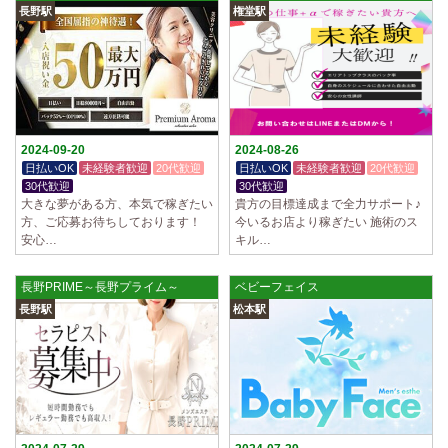
長野駅
権堂駅
2024-09-20
2024-08-26
日払いOK
未経験者歓迎
20代歓迎
日払いOK
未経験者歓迎
20代歓迎
30代歓迎
30代歓迎
大きな夢がある方、本気で稼ぎたい
貴方の目標達成まで全力サポート♪
方、ご応募お待ちしております！
今いるお店より稼ぎたい 施術のス
安心…
キル…
長野PRIME～長野プライム～
ベビーフェイス
長野駅
松本駅