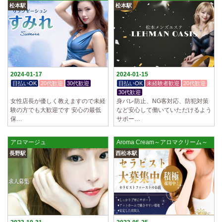
松本駅
松本駅
2024-01-17
2024-01-15
日払いOK
20代歓迎
30代歓迎
日払いOK
未経験者歓迎
20代歓迎
体験入店OK
30代歓迎
女性店長が優しく教えますので未経
身バレ防止、NG客対応、防犯対策
験の方でも大歓迎です 安心の最低
など安心して働いていただけるよう
保…
サポー…
アロマージュ
Aroma Cream～アロマクリーム～
長野駅
西松本駅