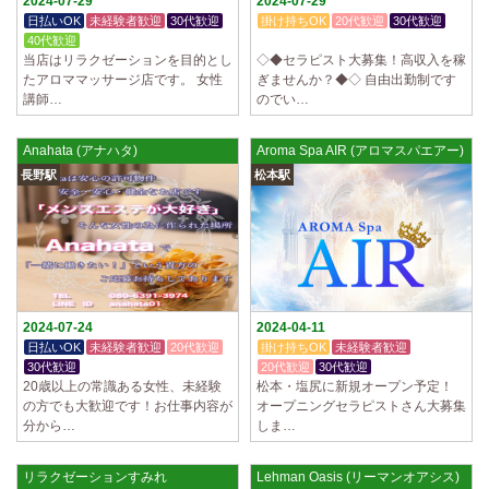
2024-07-29
2024-07-29
日払いOK
未経験者歓迎
30代歓迎
掛け持ちOK
20代歓迎
30代歓迎
40代歓迎
体験入店OK
当店はリラクゼーションを目的とし
◇◆セラピスト大募集！高収入を稼
たアロママッサージ店です。 女性
ぎませんか？◆◇ 自由出勤制です
講師…
のでい…
Anahata (アナハタ)
Aroma Spa AIR (アロマスパエアー)
長野駅
松本駅
2024-07-24
2024-04-11
日払いOK
未経験者歓迎
20代歓迎
掛け持ちOK
未経験者歓迎
30代歓迎
20代歓迎
30代歓迎
20歳以上の常識ある女性、未経験
松本・塩尻に新規オープン予定！
の方でも大歓迎です！お仕事内容が
オープニングセラピストさん大募集
分から…
しま…
リラクゼーションすみれ
Lehman Oasis (リーマンオアシス)