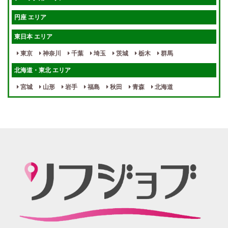
待機保証あり
個別待機
円座 エリア
宿泊相談可
保証制度完備
東日本 エリア
指名料100％バック！
寮完備
東京
神奈川
千葉
埼玉
茨城
栃木
群馬
女性スタッフがいる！
終電後店泊OK
北海道・東北 エリア
最低保証制度あり
ノルマなし
宮城
山形
岩手
福島
秋田
青森
北海道
週１～OK
自宅待機OK
北陸・東海 エリア
週1~OK
短期バイトOK
三重
富山
山梨
岐阜
愛知
新潟
石川
福井
長野
静岡
かけもちOK
給与保証あり
関西 エリア
店泊可能
送迎あり
大阪
兵庫
京都
滋賀
奈良
和歌山
週1日～OK
ぽっちゃりさん歓迎
九州・沖縄 エリア
指名バック率高め
週1・月1～OK
大分
福岡
佐賀
長崎
宮崎
熊本
鹿児島
沖縄
託児所紹介あり
初心者歓迎
中四国 エリア