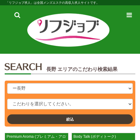
「リフジョブ求人」は全国メンズエステの高収入求人サイトです。
検
メ
索
ニ
ュ
ー
長野 エリアのこだわり検索結果
絞込
Premium Aroma (プレミアム・アロマ)
Body Talk (ボディトーク)