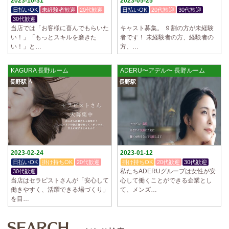
2023-10-31
2023-05-25
日払いOK
未経験者歓迎
20代歓迎
日払いOK
20代歓迎
30代歓迎
30代歓迎
体験入店OK
当店では「お客様に喜んでもらいた
キャスト募集。 ９割の方が未経験
い！」「もっとスキルを磨きた
者です！ 未経験者の方、経験者の
い！」と…
方、…
KAGURA 長野ルーム
ADERU〜アデル〜 長野ルーム
長野駅
長野駅
2023-02-24
2023-01-12
日払いOK
掛け持ちOK
20代歓迎
掛け持ちOK
20代歓迎
30代歓迎
私たちADERUグループは女性が安
30代歓迎
当店はセラピストさんが「安心して
心して働くことができる企業とし
働きやすく、活躍できる場づくり」
て、メンズ…
を目…