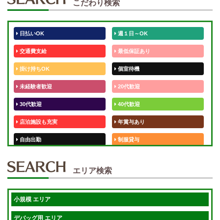
こだわり検索
日払いOK
週１日～OK
交通費支給
最低保証あり
掛け持ちOK
個室待機
未経験者歓迎
20代歓迎
30代歓迎
40代歓迎
店泊施設も充実
年賞与あり
自由出勤
制服貸与
50代歓迎
未経験歓迎
エリア検索
体験入店OK
週1日～
短期OK
入店祝金あり
小規模 エリア
週1～OK
健全店で安心！
デバッグ用 エリア