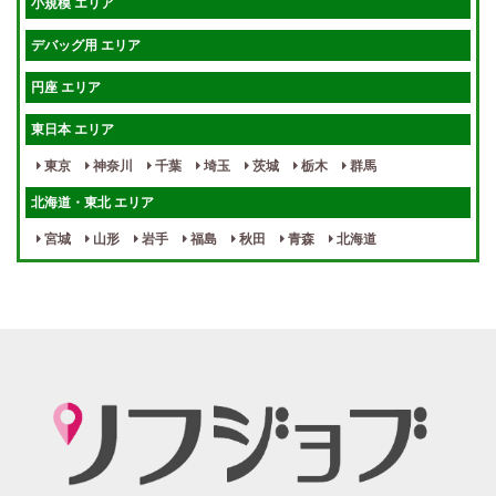
小規模 エリア
週1～OK
健全店で安心！
デバッグ用 エリア
待機保証あり
個別待機
円座 エリア
宿泊相談可
保証制度完備
東日本 エリア
指名料100％バック！
寮完備
東京
神奈川
千葉
埼玉
茨城
栃木
群馬
女性スタッフがいる！
終電後店泊OK
北海道・東北 エリア
最低保証制度あり
ノルマなし
宮城
山形
岩手
福島
秋田
青森
北海道
週１～OK
自宅待機OK
北陸・東海 エリア
週1~OK
短期バイトOK
三重
富山
山梨
岐阜
愛知
新潟
石川
福井
長野
静岡
かけもちOK
給与保証あり
関西 エリア
店泊可能
送迎あり
大阪
兵庫
京都
滋賀
奈良
和歌山
週1日～OK
ぽっちゃりさん歓迎
九州・沖縄 エリア
指名バック率高め
週1・月1～OK
大分
福岡
佐賀
長崎
宮崎
熊本
鹿児島
沖縄