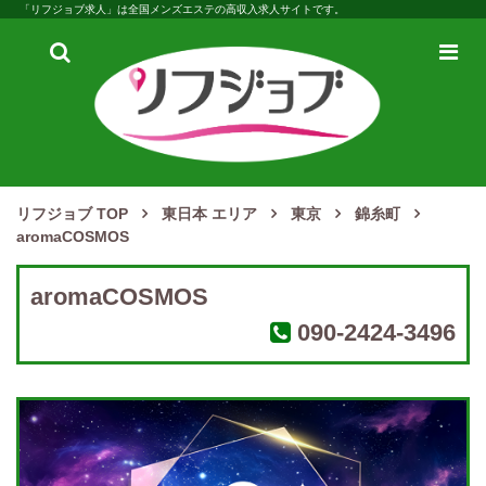
「リフジョブ求人」は全国メンズエステの高収入求人サイトです。
検
メ
索
ニ
ュ
ー
リフジョブ TOP
東日本 エリア
東京
錦糸町
aromaCOSMOS
aromaCOSMOS
090-2424-3496