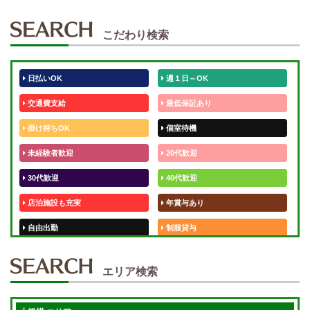
こだわり検索
日払いOK
週１日～OK
交通費支給
最低保証あり
掛け持ちOK
個室待機
未経験者歓迎
20代歓迎
30代歓迎
40代歓迎
店泊施設も充実
年賞与あり
自由出勤
制服貸与
50代歓迎
未経験歓迎
エリア検索
体験入店OK
週1日～
短期OK
入店祝金あり