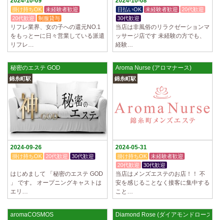
2024-10-09
2024-10-08
掛け持ちOK
未経験者歓迎
日払いOK
未経験者歓迎
20代歓迎
20代歓迎
制服貸与
30代歓迎
リフレ業界、女の子への還元NO.1
当店は非風俗のリラクゼーションマ
をもっとーに日々営業している派遣
ッサージ店です 未経験の方でも、
リフレ…
経験…
秘密のエステ GOD
Aroma Nurse (アロマナース)
錦糸町駅
錦糸町駅
2024-09-26
2024-05-31
掛け持ちOK
20代歓迎
30代歓迎
掛け持ちOK
未経験者歓迎
体験入店OK
20代歓迎
30代歓迎
はじめまして 「秘密のエステ GOD
当店はメンズエステのお店！！ 不
」 です。 オープニングキャストは
安を感じることなく接客に集中する
エリ…
こと…
aromaCOSMOS
Diamond Rose (ダイアモンドローズ