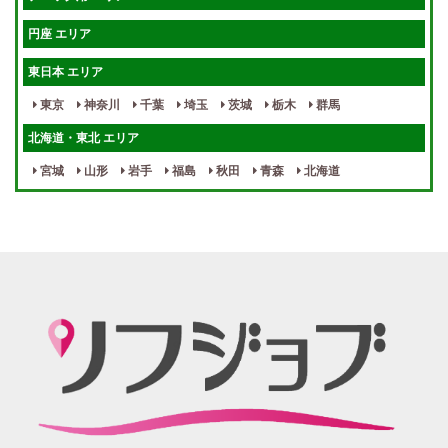
待機保証あり
個別待機
円座 エリア
宿泊相談可
保証制度完備
東日本 エリア
指名料100％バック！
寮完備
東京
神奈川
千葉
埼玉
茨城
栃木
群馬
女性スタッフがいる！
終電後店泊OK
北海道・東北 エリア
最低保証制度あり
ノルマなし
宮城
山形
岩手
福島
秋田
青森
北海道
週１～OK
自宅待機OK
北陸・東海 エリア
週1~OK
短期バイトOK
三重
富山
山梨
岐阜
愛知
新潟
石川
福井
長野
静岡
かけもちOK
給与保証あり
関西 エリア
店泊可能
送迎あり
大阪
兵庫
京都
滋賀
奈良
和歌山
週1日～OK
ぽっちゃりさん歓迎
九州・沖縄 エリア
指名バック率高め
週1・月1～OK
大分
福岡
佐賀
長崎
宮崎
熊本
鹿児島
沖縄
託児所紹介あり
初心者歓迎
中四国 エリア