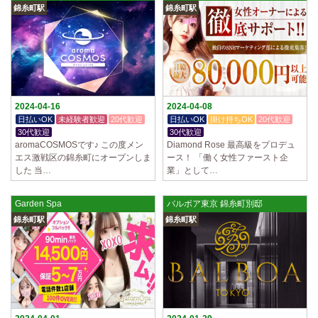
錦糸町駅
錦糸町駅
2024-04-16
2024-04-08
日払いOK
未経験者歓迎
20代歓迎
日払いOK
掛け持ちOK
20代歓迎
30代歓迎
30代歓迎
aromaCOSMOSです♪ この度メン
Diamond Rose 最高級をプロデュ
エス激戦区の錦糸町にオープンしま
ース！ 「働く女性ファースト企
した 当…
業」として…
Garden Spa
バルボア東京 錦糸町別邸
錦糸町駅
錦糸町駅