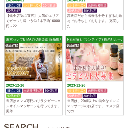
2024-04-01
2024-01-29
日払いOK
掛け持ちOK
20代歓迎
掛け持ちOK
未経験者歓迎
30代歓迎
20代歓迎
30代歓迎
【健全店No.1宣言】 人気のエリア
高級店だから出来る十分すぎるお給
でガッツリ稼ごう◎ 1本平均16000
与でお待ちしております。 充実し
円～22…
た…
東京セレブBIMAJYO倶楽部 錦糸町ルーム
Palantir (パランティア) 錦糸町ルーム
錦糸町駅
錦糸町駅
2023-12-26
2023-12-26
日払いOK
未経験者歓迎
30代歓迎
掛け持ちOK
未経験者歓迎
40代歓迎
20代歓迎
30代歓迎
当店はメンズ専門のリラクゼーショ
当店は、20歳以上の健全なメンズ
ンオイルマッサージを行ってます。
マッサージのお店です。 エステ店
風俗…
での…