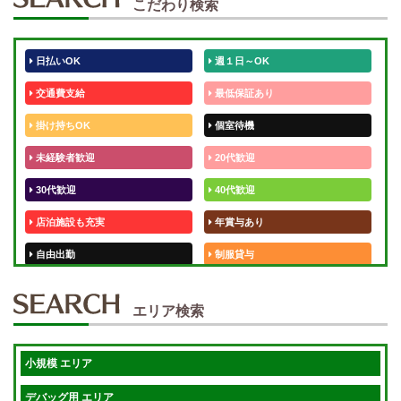
こだわり検索
日払いOK
週１日～OK
交通費支給
最低保証あり
掛け持ちOK
個室待機
未経験者歓迎
20代歓迎
30代歓迎
40代歓迎
店泊施設も充実
年賞与あり
自由出勤
制服貸与
50代歓迎
未経験歓迎
エリア検索
体験入店OK
週1日～
短期OK
入店祝金あり
小規模 エリア
週1～OK
健全店で安心！
デバッグ用 エリア