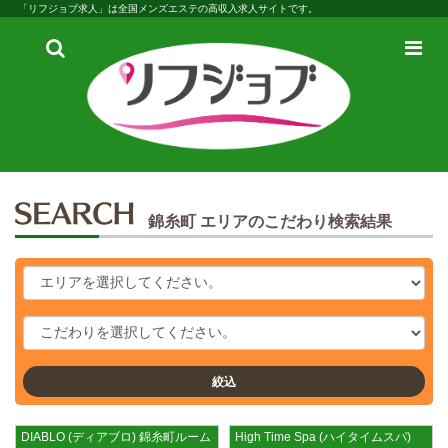
「リフジョブ求人」は全国メンズエステの高収入求人サイトです。
検
メ
索
ニ
ュ
ー
錦糸町 エリアのこだわり検索結果
絞込
DIABLO (ディアブロ) 錦糸町ルーム
High Time Spa (ハイタイムスパ)