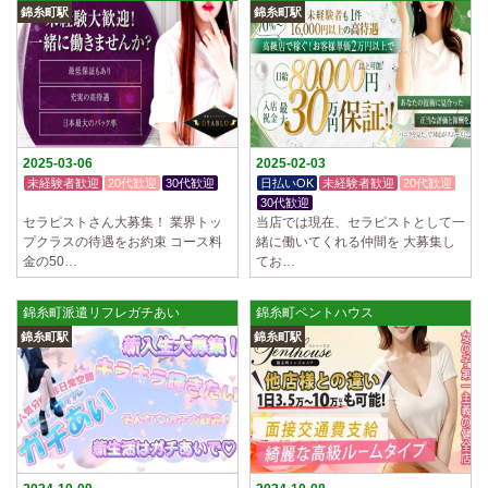
錦糸町駅
錦糸町駅
2025-03-06
2025-02-03
未経験者歓迎
20代歓迎
30代歓迎
日払いOK
未経験者歓迎
20代歓迎
体験入店OK
30代歓迎
セラピストさん大募集！ 業界トッ
当店では現在、セラピストとして一
プクラスの待遇をお約束 コース料
緒に働いてくれる仲間を 大募集し
金の50…
てお…
錦糸町派遣リフレガチあい
錦糸町ペントハウス
錦糸町駅
錦糸町駅