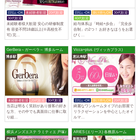
日払いOK
未経験者歓迎
20代歓迎
日払いOK
掛け持ちOK
30代歓迎
30代歓迎
40代歓迎
未経験者様大歓迎 安心の研修制度
給与体系は「時給+歩合」「完全歩
有 容姿不問18歳以上(※高校生不
合制」の2つ！ お好きなほうをお選
可) 完…
びく…
GerBera～ガーベラ～ 博多ルーム
Vicca+plus. (ヴィッカプラス)
博多駅
恵比寿駅
未経験者歓迎
20代歓迎
30代歓迎
日払いOK
掛け持ちOK
20代歓迎
当店は明るく笑顔があり接客の好き
綺麗なワンルームタイプのお部屋で
な方、その中でも真面目に仕事に取
リラクゼーションを中心としたオイ
り組…
ルマ…
横浜メンズエステ ラミティエ 戸塚ルーム
ARIES (エリース) 各務原ルーム
戸塚駅
新那加駅