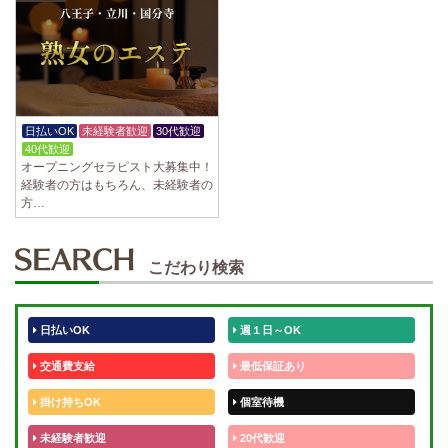
日払いOK
未経験者歓迎
30代歓迎
40代歓迎
オープニングセラピスト大募集中！
経験者の方はもちろん、未経験者の
方…
こだわり検索
日払いOK
週１日～OK
交通費支給
最低保証あり
掛け持ちOK
個室待機
未経験者歓迎
20代歓迎