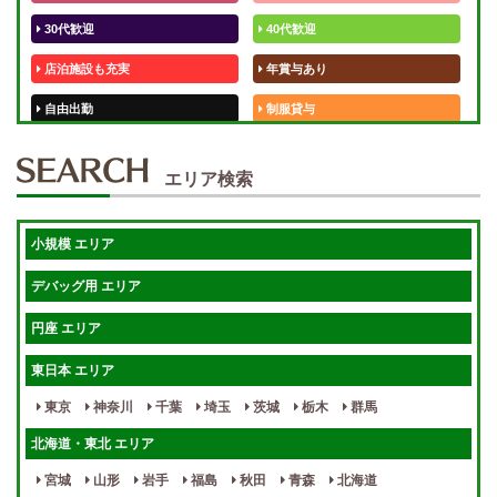
30代歓迎
40代歓迎
店泊施設も充実
年賞与あり
自由出勤
制服貸与
50代歓迎
未経験歓迎
エリア検索
体験入店OK
週1日～
短期OK
入店祝金あり
小規模 エリア
週1～OK
健全店で安心！
デバッグ用 エリア
待機保証あり
個別待機
円座 エリア
宿泊相談可
保証制度完備
東日本 エリア
指名料100％バック！
寮完備
東京
神奈川
千葉
埼玉
茨城
栃木
群馬
女性スタッフがいる！
終電後店泊OK
北海道・東北 エリア
最低保証制度あり
ノルマなし
宮城
山形
岩手
福島
秋田
青森
北海道