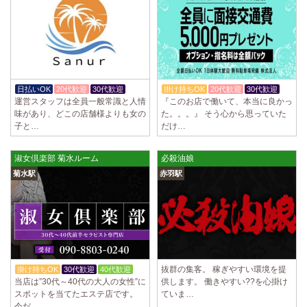
2025/04/02
[千歳烏山駅]
LoveCHU (ラブチュ) 千歳烏山ルーム
やる気のあるセラピスト大募集！ 「本気で稼ぎたい！」「もっと人気セ
ラピストになりたい！」 そんなあなたを全力でサポートします…
2025/03/31
[八王子駅]
Diamond～ダイヤモンド～
日払いOK
20代歓迎
30代歓迎
掛け持ちOK
20代歓迎
30代歓迎
只今NEW OPENにつきセラピストが不足しています！ 今後も新規出店が
運営スタッフは全員一般常識と人情
『このお店で働いて、本当に良かっ
続くため、一緒に働いてくれるセラピストを大募集します！ 女性…
味があり、どこの店舗様よりも女の
た。。。』 そう心から思っていた
子と…
だけ…
2025/03/29
[自由が丘駅]
LIVSPA (リブスパ) 自由が丘ルーム
淑女倶楽部 菊水ルーム
必殺油娘
当店の募集は嘘偽り等なく、記載通りにしっかりお給料をお支払いさせ
菊水駅
赤羽駅
ていただきます。 とても働きやすいお店作りを心がけております…
2025/03/29
[川崎駅]
LIVSPA (リブスパ) 川崎ルーム
当店の募集は嘘偽り等なく、記載通りにしっかりお給料をお支払いさせ
ていただきます。 とても働きやすいお店作りを心がけております…
抜群の集客。 稼ぎやすい環境を提
掛け持ちOK
30代歓迎
40代歓迎
2025/03/29
[蒲田駅]
当店は”30代～40代の大人の女性”に
供します。 働きやすい??を心掛け
LIVSPA (リブスパ) 蒲田ルーム
スポットを当てたエステ店です。
ていま…
当店の募集は嘘偽り等なく、記載通りにしっかりお給料をお支払いさせ
今だ…