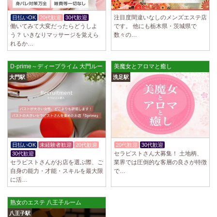
注目度間違いなしのメンズエステ店
日払いOK
20代歓迎
30代歓迎
働いてみて大変だったらどうしよ
です。 他にも栃木県・茨城県で
う？ いきなりマッサージを覚えら
数々の…
れるか…
D-prime～ディープライム 大門ルーム
美魔女とアロマと癒し
大門駅
洗足駅
日払いOK
未経験者歓迎
20代歓迎
20代歓迎
30代歓迎
体験入店OK
セラピストさん大募集！ 土地柄、
30代歓迎
セラピストさんがお店を選ぶ際、ご
業界では圧倒的な客層の良さが特徴
自身の能力・才能・スキルを最大限
で…
に活…
熟女のエステ 八王子ルーム
八王子駅