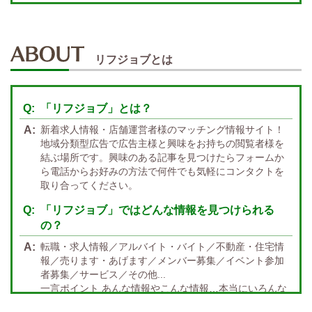
週１～OK
自宅待機OK
北陸・東海 エリア
週1~OK
短期バイトOK
三重
富山
山梨
岐阜
愛知
新潟
石川
福井
長野
静岡
かけもちOK
給与保証あり
リフジョブとは
関西 エリア
店泊可能
送迎あり
大阪
兵庫
京都
滋賀
奈良
和歌山
「リフジョブ」とは？
週1日～OK
ぽっちゃりさん歓迎
九州・沖縄 エリア
新着求人情報・店舗運営者様のマッチング情報サイト！
指名バック率高め
週1・月1～OK
大分
福岡
佐賀
長崎
宮崎
熊本
鹿児島
沖縄
地域分類型広告で広告主様と興味をお持ちの閲覧者様を
結ぶ場所です。興味のある記事を見つけたらフォームか
託児所紹介あり
初心者歓迎
中四国 エリア
ら電話からお好みの方法で何件でも気軽にコンタクトを
資格者優遇
未経験者のみ歓迎
取り合ってください。
岡山
鳥取
広島
島根
山口
徳島
香川
高知
愛媛
宿泊・送迎あり
50代以上歓迎
「リフジョブ」ではどんな情報を見つけられる
の？
経験者優遇
女の子の気持ち最優先!
転職・求人情報／アルバイト・バイト／不動産・住宅情
経験者歓迎
未経験者あり
報／売ります・あげます／メンバー募集／イベント参加
者募集／サービス／その他...
未経験者金着
60代歓迎
一言ポイント あんな情報やこんな情報…本当にいろんな
情報満載!! どんな情報に出会うかなんて… 兎にも角にも