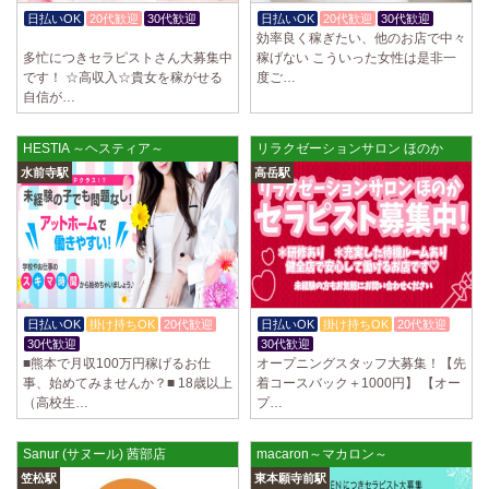
制服あり、ノルマ、罰金なし 高額報酬が稼げるだけでなく、高待遇や手
日払いOK
20代歓迎
30代歓迎
日払いOK
20代歓迎
30代歓迎
厚い福利厚生を完備しております！ぜひご活用ください♪ 指名…
効率良く稼ぎたい、他のお店で中々
入店祝金あり
多忙につきセラピストさん大募集中
稼げない こういった女性は是非一
2025/04/08
[勝川駅]
です！ ☆高収入☆貴女を稼がせる
度ご…
Cat’s (キャッツ)
自信が…
18歳以上（高校生不可） オープンニングセラピストさん大募集！ 営業時
間内でいつでも可能。 交通費支給あり 一緒に働いてくださ…
HESTIA ～ヘスティア～
リラクゼーションサロン ほのか
2025/04/05
[日本橋駅]
水前寺駅
高岳駅
Aroma de Banana (あろばな)
オープンにつきセラピスト大募集！！ 求人探しに苦労されている貴方様
に朗報です！ 当店では講習制度を徹底しています。 セクハラ…
2025/04/04
[吉祥寺駅]
LoveCHU (ラブチュ) 吉祥寺ルーム
やる気のあるセラピスト大募集！ 「本気で稼ぎたい！」「もっと人気セ
日払いOK
掛け持ちOK
20代歓迎
日払いOK
掛け持ちOK
20代歓迎
ラピストになりたい！」 そんなあなたを全力でサポートします…
30代歓迎
30代歓迎
■熊本で月収100万円稼げるお仕
オープニングスタッフ大募集！【先
事、始めてみませんか？■ 18歳以上
着コースバック＋1000円】 【オー
2025/04/04
[渋谷駅]
（高校生…
プ…
LoveCHU (ラブチュ) 渋谷ルーム
やる気のあるセラピスト大募集！ 「本気で稼ぎたい！」「もっと人気セ
ラピストになりたい！」 そんなあなたを全力でサポートします…
Sanur (サヌール) 茜部店
macaron～マカロン～
笠松駅
東本願寺前駅