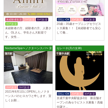
未経験者歓迎
20代歓迎
30代歓迎
日払いOK
20代歓迎
30代歓迎
20歳～35歳オープニングセラピス
40代歓迎
未経験者の方、経験者の方、人妻さ
ト大募集！！ 【未経験者でも安心
ん、OLさん、学生さん大歓迎で
して働…
す。女性…
NocturneSpa〜ノクターンスパ〜 蒲田ルーム
セレーネ(月の女神)
蒲田駅
千葉中央駅
20代歓迎
30代歓迎
入店祝金あり
2021年8月1日にOPENしたノクタ
日払いOK
20代歓迎
30代歓迎
ーンスパのヒロカワと申します、宜
京成千葉中央駅徒歩3分 新店舗オ
しくお願…
ープンの為セラピスト大募集！高級
分譲マ…