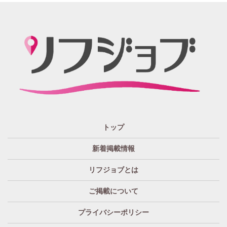
楽しんでいただければGOOD
「リフジョブ」の起源は？ どうしてリフジョブ？
紙面媒体スポーツ紙のあの広告求人情報から意味深長な
広告!?まで興味のある方もただ眺めてるだけ、という通り
すがりの方へも！もっとkhaosな情報たちを掲載する場所
が欲しい！というお客様の要望を実現、もっと広く発信
したい・伝えたいそんな思いからリフジョブは生まれま
した。
「リフジョブ」はどのようにして今日に至るの？
人と人・地域をつなぎ「相互の良かった」の思いのため
トップ
に、リフジョブは地域情報発信サービスを2016年10月よ
り開始いたしました。
新着掲載情報
「リフジョブ」は無料広告？
リフジョブとは
いいえ、リフジョブは収益広告として運営されておりま
す。
ご掲載について
「リフジョブ」へはどのぐらいのアクセスがある
プライバシーポリシー
の？