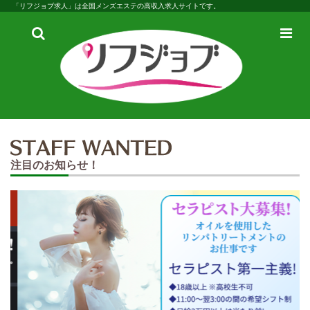
「リフジョブ求人」は全国メンズエステの高収入求人サイトです。
検
メ
索
ニ
ュ
ー
注目のお知らせ！