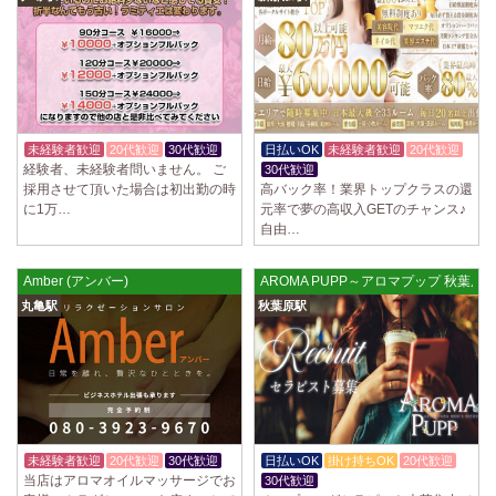
未経験者歓迎
20代歓迎
30代歓迎
日払いOK
未経験者歓迎
20代歓迎
経験者、未経験者問いません。 ご
30代歓迎
採用させて頂いた場合は初出勤の時
高バック率！業界トップクラスの還
に1万…
元率で夢の高収入GETのチャンス♪
自由…
Amber (アンバー)
AROMA PUPP～アロマプップ 秋葉原
丸亀駅
秋葉原駅
未経験者歓迎
20代歓迎
30代歓迎
日払いOK
掛け持ちOK
20代歓迎
当店はアロマオイルマッサージでお
30代歓迎