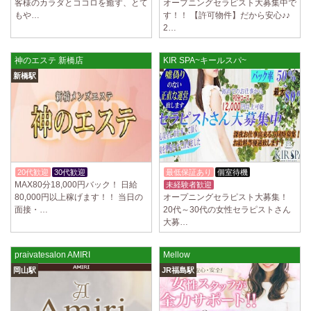
客様のカラダとココロを癒す、とて
オープニングセラピスト大募集中で
もや…
す！！ 【許可物件】だから安心♪♪
2…
神のエステ 新橋店
KIR SPA~キールスパ~
新橋駅
20代歓迎
30代歓迎
体験入店OK
最低保証あり
個室待機
MAX80分18,000円バック！ 日給
未経験者歓迎
週1日～OK
80,000円以上稼げます！！ 当日の
オープニングセラピスト大募集！
面接・…
20代～30代の女性セラピストさん
大募…
praivatesalon AMIRI
Mellow
岡山駅
JR福島駅