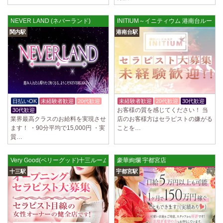
NEVER LAND (ネバーランド)
INITIUM～イニティウム 港南台ルーム
関内駅
港南台駅
日払いOK
未経験者歓迎
20代歓迎
未経験者歓迎
20代歓迎
30代歓迎
お客様の質を感じてください！ 当
30代歓迎
業界最高クラスのお給料を実現させ
店のお客様方はセラピストの嫌がる
ます！ ・90分平均で15,000円 ・実
ことを…
質…
Very Good(ベリーグッド)十三ルーム
豪華絢爛 宇都宮店
十三駅
宇都宮駅