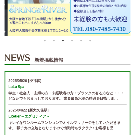
新着掲載情報
2025/05/20
[渋谷駅]
LuLu Spa
学生・社会人・主婦の方・未経験者の方・ブランクの有る方など・・・
どなたでもおまちしております。 業界最高水準の待遇を目指しま…
2025/04/22
[新大久保駅]
Exetier～エグゼティア～
キレイなワンルームマンションでオイルマッサージをしていただきま
す。 駅チカの立地となりますので出勤時もラクラク♪ お客様も品…