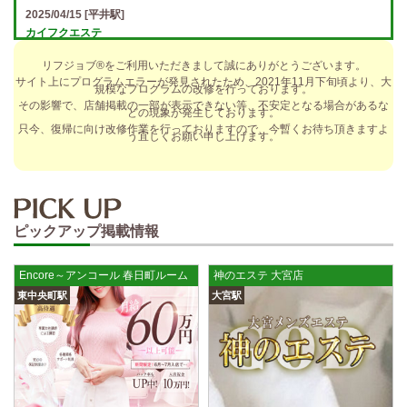
2025/04/15
[平井駅]
カイフクエステ
オプションフルバック＆引かれものなし！ 全額日払い＆最低時給保証あ
リフジョブ®をご利用いただきまして誠にありがとうございます。
り♪ 日給5万円以上可！人によっては10万円も★ 全額日払い＆…
サイト上にプログラムエラーが発見されたため、2021年11月下旬頃より、大
規模なプログラムの改修を行っております。
2025/04/14
[小倉駅]
その影響で、店舗掲載の一部が表示できない等、不安定となる場合があるな
どの現象が発生しております。
The Ritz cache (ザ リッツ カシェ)
只今、復帰に向け改修作業を行っておりますので、今暫くお待ち頂きますよ
う宜しくお願い申し上げます。
歩合率・RANK昇格制度 給与保証・アリバイ対策・送迎など、 快適なお
仕事をサポートする待遇をそろえております！ 雑費等、経費負…
2025/04/14
[春日井駅]
sirena (シレーナ) 春日井ルーム
ピックアップ掲載情報
制服あり、ノルマ、罰金なし 高額報酬が稼げるだけでなく、高待遇や手
厚い福利厚生を完備しております！ぜひご活用ください♪ 指名…
Encore～アンコール 春日町ルーム
神のエステ 大宮店
2025/04/12
[伏見駅]
東中央町駅
大宮駅
sirena (シレーナ) 錦ルーム
制服あり、ノルマ、罰金なし 高額報酬が稼げるだけでなく、高待遇や手
厚い福利厚生を完備しております！ぜひご活用ください♪ 指名…
2025/04/09
[藤が丘駅]
sirena (シレーナ) 名東ルーム