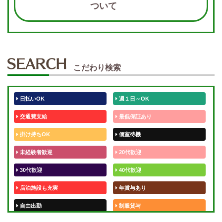
ついて
こだわり検索
日払いOK
週１日～OK
交通費支給
最低保証あり
掛け持ちOK
個室待機
未経験者歓迎
20代歓迎
30代歓迎
40代歓迎
店泊施設も充実
年賞与あり
自由出勤
制服貸与