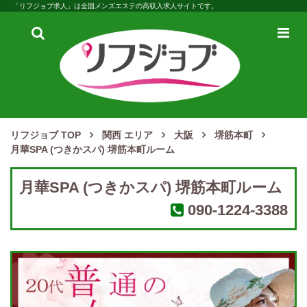
「リフジョブ求人」は全国メンズエステの高収入求人サイトです。
検
メ
索
ニ
ュ
ー
リフジョブ TOP
関西 エリア
大阪
堺筋本町
月華SPA (つきかスパ) 堺筋本町ルーム
月華SPA (つきかスパ) 堺筋本町ルーム
090-1224-3388