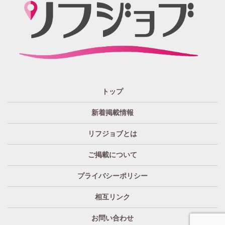
大阪
兵庫
京都
滋賀
奈良
和歌山
週1日～OK
ぽっちゃりさん歓迎
九州・沖縄 エリア
指名バック率高め
週1・月1～OK
大分
福岡
佐賀
長崎
宮崎
熊本
鹿児島
沖縄
託児所紹介あり
初心者歓迎
中四国 エリア
資格者優遇
未経験者のみ歓迎
岡山
鳥取
広島
島根
山口
徳島
香川
高知
愛媛
宿泊・送迎あり
50代以上歓迎
トップ
経験者優遇
女の子の気持ち最優先!
新着掲載情報
経験者歓迎
未経験者あり
リフジョブとは
未経験者金着
60代歓迎
ご掲載について
プライバシーポリシー
相互リンク
お問い合わせ