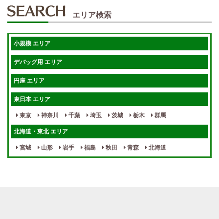
50代歓迎
未経験歓迎
エリア検索
体験入店OK
週1日～
短期OK
入店祝金あり
小規模 エリア
週1～OK
健全店で安心！
デバッグ用 エリア
待機保証あり
個別待機
円座 エリア
宿泊相談可
保証制度完備
東日本 エリア
指名料100％バック！
寮完備
東京
神奈川
千葉
埼玉
茨城
栃木
群馬
女性スタッフがいる！
終電後店泊OK
北海道・東北 エリア
最低保証制度あり
ノルマなし
宮城
山形
岩手
福島
秋田
青森
北海道
週１～OK
自宅待機OK
北陸・東海 エリア
週1~OK
短期バイトOK
三重
富山
山梨
岐阜
愛知
新潟
石川
福井
長野
静岡
かけもちOK
給与保証あり
関西 エリア
店泊可能
送迎あり