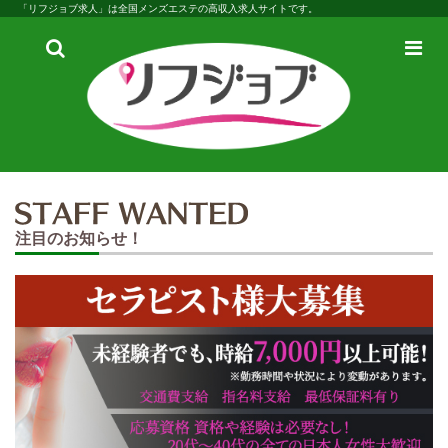
「リフジョブ求人」は全国メンズエステの高収入求人サイトです。
検
メ
索
ニ
ュ
ー
注目のお知らせ！