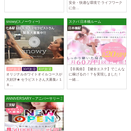
安全・快適な環境で ライフワーク
に合…
snowy(スノーウィー)
スクバ 日本橋ルーム
七条駅
日本橋駅
【非風俗】【健全エステ】でこんな
20代歓迎
30代歓迎
40代歓迎
オリジナルホワイトオイルコースが
に稼げるの！？を実現しました！
大好評★ セラピストさん大募集♪ １
一緒…
８…
ANNIVERSARY～アニバーサリー 三宮ルーム
三宮駅