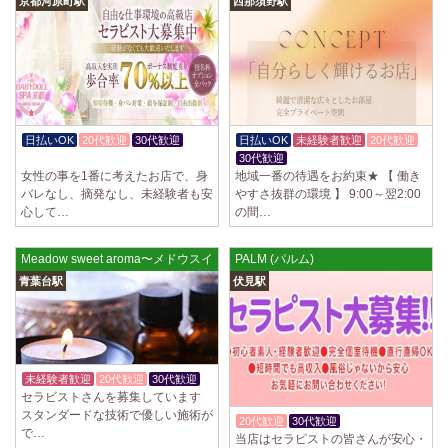
京都河原町駅
西那須野駅
日払いOK
20代歓迎
30代歓迎
日払いOK
未経験者歓迎
20代歓迎
体験入店OK
30代歓迎
女性の事を1番に考えたお店で、身
地域一番の待遇をお約束★ 【 働き
バレなし、摘発なし、未経験者も安
やすさ抜群の環境 】 9:00～翌2:00
心して…
の間…
Meadow sweet aroma〜メドウスイートアロマ～
PALM (パルム)
青葉台駅
伏見駅
未経験者歓迎
20代歓迎
30代歓迎
セラビストさんを募集しています
スタンダードな技術で優しい施術が
20代歓迎
30代歓迎
体験入店OK
で…
当店はセラピストの皆さんが安心・