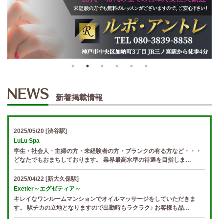
新着掲載情報
2025/05/20
[渋谷駅]
LuLu Spa
学生・社会人・主婦の方・未経験者の方・ブランクの有る方など・・・
どなたでもおまちしております。 業界最高水準の待遇を目指しま…
2025/04/22
[新大久保駅]
Exetier～エグゼティア～
キレイなワンルームマンションでオイルマッサージをしていただきま
す。 駅チカの立地となりますので出勤時もラクラク♪ お客様も品…