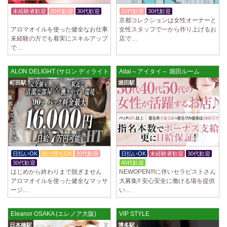
未経験者歓迎
20代歓迎
30代歓迎
20代歓迎
30代歓迎
入店祝金あり
京都コレクションは女性オーナーと
入店祝金あり
アロマオイルを使った健全なお仕事
女性スタッフで一から作り上げるお
未経験の方でも着実にスキルアップ
店で…
で…
ALON DELIGHT (サロン ディライト) 町田ルーム
Aitai～アイタイ～ 堀田ルーム
町田駅
堀田駅
日払いOK
掛け持ちOK
20代歓迎
日払いOK
未経験者歓迎
30代歓迎
30代歓迎
40代歓迎
はじめから終わりまで脱ぎません
NEWOPEN!!!に伴いセラピストさん
アロマオイルを使った健全なマッサ
大募集!! 安心安全に働ける場を提供
ージ…
い…
Eleanor OSAKA (エレノア大阪)
VIP STYLE
日本橋駅
博多駅