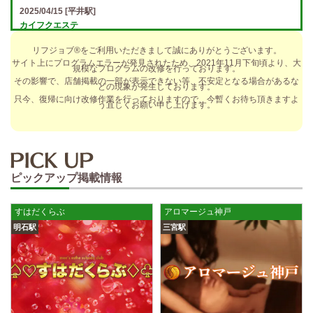
2025/04/15
[平井駅]
カイフクエステ
オプションフルバック＆引かれものなし！ 全額日払い＆最低時給保証あ
リフジョブ®をご利用いただきまして誠にありがとうございます。
り♪ 日給5万円以上可！人によっては10万円も★ 全額日払い＆…
サイト上にプログラムエラーが発見されたため、2021年11月下旬頃より、大
規模なプログラムの改修を行っております。
2025/04/14
[小倉駅]
その影響で、店舗掲載の一部が表示できない等、不安定となる場合があるな
どの現象が発生しております。
The Ritz cache (ザ リッツ カシェ)
只今、復帰に向け改修作業を行っておりますので、今暫くお待ち頂きますよ
う宜しくお願い申し上げます。
歩合率・RANK昇格制度 給与保証・アリバイ対策・送迎など、 快適なお
仕事をサポートする待遇をそろえております！ 雑費等、経費負…
2025/04/14
[春日井駅]
sirena (シレーナ) 春日井ルーム
ピックアップ掲載情報
制服あり、ノルマ、罰金なし 高額報酬が稼げるだけでなく、高待遇や手
厚い福利厚生を完備しております！ぜひご活用ください♪ 指名…
すはだくらぶ
アロマージュ神戸
2025/04/12
[伏見駅]
明石駅
三宮駅
sirena (シレーナ) 錦ルーム
制服あり、ノルマ、罰金なし 高額報酬が稼げるだけでなく、高待遇や手
厚い福利厚生を完備しております！ぜひご活用ください♪ 指名…
2025/04/09
[藤が丘駅]
sirena (シレーナ) 名東ルーム