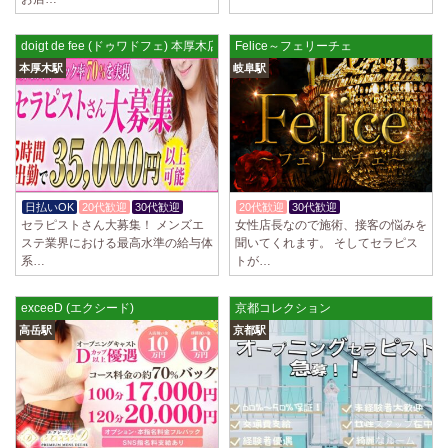
ていただきます。 とても働きやすいお店作りを心がけております…
2025/03/28
[恵比寿駅]
doigt de fee (ドゥワドフェ) 本厚木店
Felice～フェリーチェ
大人の隠れ家 恵比寿ルーム
本厚木駅
岐阜駅
初めまして、大人の隠れ家の女店長です。 当店では業界の闇である講習
時のセクハラを撲滅するために女店長または在籍セラピストが講…
2025/03/28
[渋谷駅]
大人の隠れ家 渋谷ルーム
初めまして、大人の隠れ家の女店長です。 当店では業界の闇である講習
時のセクハラを撲滅するために女店長または在籍セラピストが講…
日払いOK
20代歓迎
30代歓迎
20代歓迎
30代歓迎
セラピストさん大募集！ メンズエ
女性店長なので施術、接客の悩みを
2025/03/28
[亀有駅]
ステ業界における最高水準の給与体
聞いてくれます。 そしてセラピス
aroma Angel
系…
トが…
セラピストさんを大募集しております 完全歩合で50%〜60%以上！！ 掛
け持ちOK、完全個室待機など嬉しい高待遇が盛りだくさんです♪ …
exceeD (エクシード)
京都コレクション
高岳駅
京都駅
2025/03/28
[東海学園前駅]
デビルキャット
24時間営業！自由シフトで好きな時間に働ける 未経験者歓迎♪個室待機
でゆっくり自分の好きな事ができます♪ 可愛い制服もご用意して…