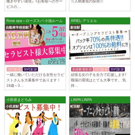
働きやすい環境』=お客様へのサー
☆人柄重視の採用☆
ビスの…
Rose spa～ローズスパ 小池ルーム
ARIEL-アリエル
自動車学校前駅
新栄駅
20代歓迎
30代歓迎
体験入店OK
未経験者歓迎
20代歓迎
30代歓迎
一緒に働いていただける女性セラピ
頑張る女の子を全力で応援します!
ストさんを大募集中であります！
職場の環境はとても大事です。 気
18歳～3…
持…
小田原まどろみ
LINPA LINPA
小田原駅
町田駅