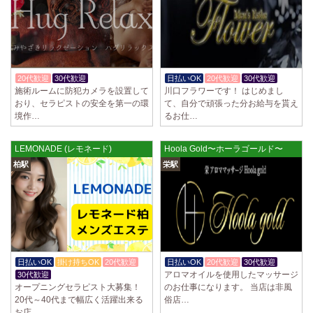
2025/04/02
[千歳烏山駅]
LoveCHU (ラブチュ) 千歳烏山ルーム
やる気のあるセラピスト大募集！ 「本気で稼ぎたい！」「もっと人気セ
ラピストになりたい！」 そんなあなたを全力でサポートします…
2025/03/31
[八王子駅]
20代歓迎
30代歓迎
体験入店OK
日払いOK
20代歓迎
30代歓迎
Diamond～ダイヤモンド～
施術ルームに防犯カメラを設置して
川口フラワーです！ はじめまし
只今NEW OPENにつきセラピストが不足しています！ 今後も新規出店が
おり、セラピストの安全を第一の環
て、自分で頑張った分お給与を貰え
続くため、一緒に働いてくれるセラピストを大募集します！ 女性…
境作…
るお仕…
2025/03/29
[自由が丘駅]
LEMONADE (レモネード)
Hoola Gold〜ホーラゴールド〜
LIVSPA (リブスパ) 自由が丘ルーム
柏駅
栄駅
当店の募集は嘘偽り等なく、記載通りにしっかりお給料をお支払いさせ
ていただきます。 とても働きやすいお店作りを心がけております…
2025/03/29
[川崎駅]
LIVSPA (リブスパ) 川崎ルーム
当店の募集は嘘偽り等なく、記載通りにしっかりお給料をお支払いさせ
ていただきます。 とても働きやすいお店作りを心がけております…
日払いOK
掛け持ちOK
20代歓迎
日払いOK
20代歓迎
30代歓迎
アロマオイルを使用したマッサージ
30代歓迎
2025/03/29
[蒲田駅]
オープニングセラピスト大募集！
のお仕事になります。 当店は非風
LIVSPA (リブスパ) 蒲田ルーム
20代～40代まで幅広く活躍出来る
俗店…
当店の募集は嘘偽り等なく、記載通りにしっかりお給料をお支払いさせ
お店…