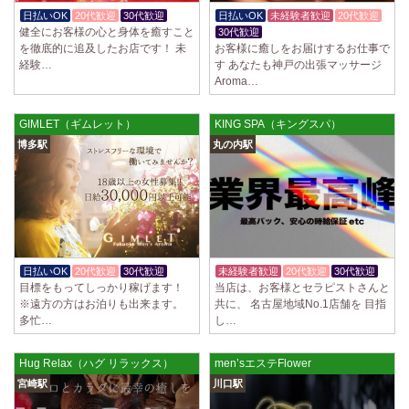
制服あり、ノルマ、罰金なし 高額報酬が稼げるだけでなく、高待遇や手
日払いOK
20代歓迎
30代歓迎
日払いOK
未経験者歓迎
20代歓迎
厚い福利厚生を完備しております！ぜひご活用ください♪ 指名…
健全にお客様の心と身体を癒すこと
30代歓迎
を徹底的に追及したお店です！ 未
お客様に癒しをお届けするお仕事で
2025/04/08
[勝川駅]
経験…
す あなたも神戸の出張マッサージ
Cat’s (キャッツ)
Aroma…
18歳以上（高校生不可） オープンニングセラピストさん大募集！ 営業時
間内でいつでも可能。 交通費支給あり 一緒に働いてくださ…
GIMLET（ギムレット）
KING SPA（キングスパ）
2025/04/05
[日本橋駅]
博多駅
丸の内駅
Aroma de Banana (あろばな)
オープンにつきセラピスト大募集！！ 求人探しに苦労されている貴方様
に朗報です！ 当店では講習制度を徹底しています。 セクハラ…
2025/04/04
[吉祥寺駅]
LoveCHU (ラブチュ) 吉祥寺ルーム
やる気のあるセラピスト大募集！ 「本気で稼ぎたい！」「もっと人気セ
日払いOK
20代歓迎
30代歓迎
未経験者歓迎
20代歓迎
30代歓迎
ラピストになりたい！」 そんなあなたを全力でサポートします…
目標をもってしっかり稼げます！
当店は、お客様とセラピストさんと
※遠方の方はお泊りも出来ます。
共に、 名古屋地域No.1店舗を 目指
多忙…
し…
2025/04/04
[渋谷駅]
LoveCHU (ラブチュ) 渋谷ルーム
やる気のあるセラピスト大募集！ 「本気で稼ぎたい！」「もっと人気セ
Hug Relax（ハグ リラックス）
men’sエステFlower
ラピストになりたい！」 そんなあなたを全力でサポートします…
宮崎駅
川口駅