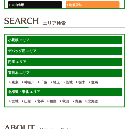
自由出勤
制服貸与
50代歓迎
未経験歓迎
エリア検索
体験入店OK
週1日～
短期OK
入店祝金あり
小規模 エリア
週1～OK
健全店で安心！
デバッグ用 エリア
待機保証あり
個別待機
円座 エリア
宿泊相談可
保証制度完備
東日本 エリア
指名料100％バック！
寮完備
東京
神奈川
千葉
埼玉
茨城
栃木
群馬
女性スタッフがいる！
終電後店泊OK
北海道・東北 エリア
最低保証制度あり
ノルマなし
宮城
山形
岩手
福島
秋田
青森
北海道
週１～OK
自宅待機OK
北陸・東海 エリア
週1~OK
短期バイトOK
三重
富山
山梨
岐阜
愛知
新潟
石川
福井
長野
静岡