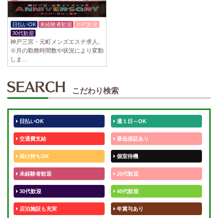
日払いOK
未経験者歓迎
20代歓迎
30代歓迎
神戸三宮・元町メンズエステ求人。
※月の勤務時間数や状況により変動
しま…
こだわり検索
日払いOK
週１日～OK
交通費支給
最低保証あり
掛け持ちOK
個室待機
未経験者歓迎
20代歓迎
30代歓迎
40代歓迎
店泊施設も充実
年賞与あり