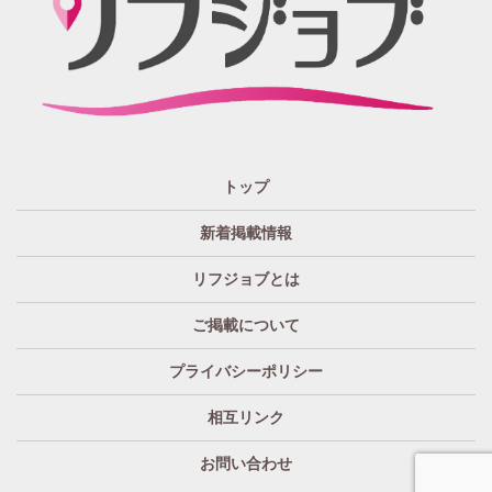
広告!?まで興味のある方もただ眺めてるだけ、という通り
すがりの方へも！もっとkhaosな情報たちを掲載する場所
が欲しい！というお客様の要望を実現、もっと広く発信
したい・伝えたいそんな思いからリフジョブは生まれま
した。
「リフジョブ」はどのようにして今日に至るの？
人と人・地域をつなぎ「相互の良かった」の思いのため
トップ
に、リフジョブは地域情報発信サービスを2016年10月よ
り開始いたしました。
新着掲載情報
「リフジョブ」は無料広告？
リフジョブとは
いいえ、リフジョブは収益広告として運営されておりま
す。
ご掲載について
「リフジョブ」へはどのぐらいのアクセスがある
プライバシーポリシー
の？
求人情報はもちろん、地域密着型広告や特殊な広告まで
相互リンク
様々なジャンルからの広告を掲載しています。外部から
ご新規のアクセスも勿論ありますが、例えば＜①既存店
お問い合わせ
舗の運営関係者様＞や＜②これから新しく開店を希望す