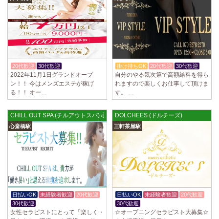
20代歓迎
30代歓迎
入店祝金あり
掛け持ちOK
20代歓迎
30代歓迎
2022年11月1日グランドオープ
自分のやる気次第で高額給料を得ら
ン！！ 今はメンズエステが稼げ
れますので楽しくお仕事して頂けま
る！！ オー…
す。 …
CHILL OUT SPA (チルアウトスパ) 心斎橋ルーム
DOLCHEES (ドルチーズ)
心斎橋駅
三軒茶屋駅
日払いOK
未経験者歓迎
20代歓迎
日払いOK
未経験者歓迎
20代歓迎
30代歓迎
30代歓迎
女性セラピストにとって『楽しく・
☆オープニングセラピスト大募集☆