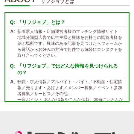
かけもちOK
給与保証あり
リフジョブとは
関西 エリア
店泊可能
送迎あり
大阪
兵庫
京都
滋賀
奈良
和歌山
「リフジョブ」とは？
週1日～OK
ぽっちゃりさん歓迎
九州・沖縄 エリア
新着求人情報・店舗運営者様のマッチング情報サイト！
指名バック率高め
週1・月1～OK
大分
福岡
佐賀
長崎
宮崎
熊本
鹿児島
沖縄
地域分類型広告で広告主様と興味をお持ちの閲覧者様を
結ぶ場所です。興味のある記事を見つけたらフォームか
託児所紹介あり
初心者歓迎
中四国 エリア
ら電話からお好みの方法で何件でも気軽にコンタクトを
資格者優遇
未経験者のみ歓迎
取り合ってください。
岡山
鳥取
広島
島根
山口
徳島
香川
高知
愛媛
宿泊・送迎あり
50代以上歓迎
「リフジョブ」ではどんな情報を見つけられる
の？
経験者優遇
女の子の気持ち最優先!
転職・求人情報／アルバイト・バイト／不動産・住宅情
経験者歓迎
未経験者あり
報／売ります・あげます／メンバー募集／イベント参加
者募集／サービス／その他...
未経験者金着
60代歓迎
一言ポイント あんな情報やこんな情報…本当にいろんな
情報満載!! どんな情報に出会うかなんて… 兎にも角にも
楽しんでいただければGOOD
「リフジョブ」の起源は？ どうしてリフジョブ？
紙面媒体スポーツ紙のあの広告求人情報から意味深長な