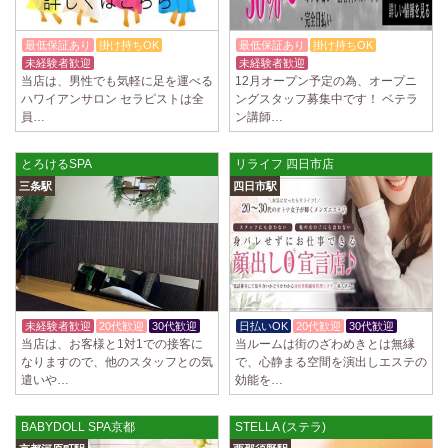
最低保証あり
掛け持ちOK
最低保証あり
掛け持ちOK
未経験者歓迎
入店祝金あり
未経験者歓迎
当店は、男性でも気軽に足を運べる
12月オープン予定の為、オープニ
ハワイアンサロン セラピストは全
ングスタッフ募集中です！ ベテラ
員…
ン講師…
とろけるSPA
リライフ 四日市店
三条駅
四日市駅
未経験者歓迎
20代歓迎
30代歓迎
日払いOK
20代歓迎
30代歓迎
当店は、お客様と1対1での接客に
当ルームは街のざわめきとは無縁
なりますので、他のスタッフとの気
で、心静まる空間を演出しエステの
遣いや…
効能を…
BABYDOLL SPA京都
STELLA (ステラ)