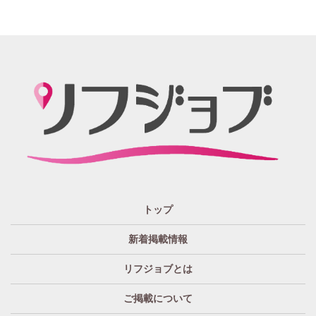
北陸・東海 エリア
週1~OK
短期バイトOK
三重
富山
山梨
岐阜
愛知
新潟
石川
福井
長野
静岡
かけもちOK
給与保証あり
関西 エリア
店泊可能
送迎あり
大阪
兵庫
京都
滋賀
奈良
和歌山
週1日～OK
ぽっちゃりさん歓迎
九州・沖縄 エリア
指名バック率高め
週1・月1～OK
大分
福岡
佐賀
長崎
宮崎
熊本
鹿児島
沖縄
託児所紹介あり
初心者歓迎
中四国 エリア
資格者優遇
未経験者のみ歓迎
岡山
鳥取
広島
島根
山口
徳島
香川
高知
愛媛
宿泊・送迎あり
50代以上歓迎
トップ
経験者優遇
女の子の気持ち最優先!
新着掲載情報
経験者歓迎
未経験者あり
リフジョブとは
未経験者金着
60代歓迎
ご掲載について