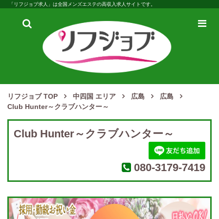
「リフジョブ求人」は全国メンズエステの高収入求人サイトです。
検
メ
索
ニ
ュ
ー
リフジョブ TOP
中四国 エリア
広島
広島
Club Hunter～クラブハンター～
Club Hunter～クラブハンター～
080-3179-7419