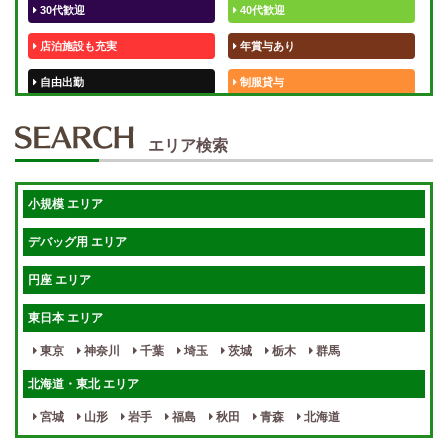
30代歓迎
40代歓迎
店泊施設も充実
年賞与あり
自由出勤
制服貸与
50代歓迎
未経験歓迎
エリア検索
体験入店OK
週1日～
短期OK
入店祝金あり
小規模 エリア
週1～OK
健全店で安心！
デバッグ用 エリア
待機保証あり
個別待機
円座 エリア
宿泊相談可
保証制度完備
東日本 エリア
指名料100％バック！
寮完備
東京
神奈川
千葉
埼玉
茨城
栃木
群馬
女性スタッフがいる！
終電後店泊OK
北海道・東北 エリア
最低保証制度あり
ノルマなし
宮城
山形
岩手
福島
秋田
青森
北海道
週１～OK
自宅待機OK