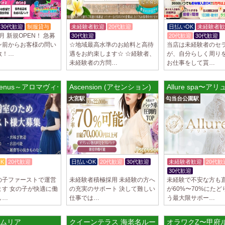
2025/03/29
[自由が丘
LIVSPA (リブ
30代歓迎
制服貸与
未経験者歓迎
20代歓迎
日払いOK
未経験者歓
当店の募集は嘘偽り
1月 新規OPEN！ 急募
30代歓迎
20代歓迎
30代歓迎
いさせていただきま
ン前からお客様の問い
☆地域最高水準のお給料と高待
当店は未経験者のセ
ります…
数！…
遇をお約束します☆ ☆経験者、
が、自分らしく周り
未経験者の方問…
お仕事をして貰…
2025/03/29
[川崎駅]
LIVSPA (リブス
 Venus～アロマヴィーナス～
Ascension (アセンション)
Allure spa〜
当店の募集は嘘偽り
大宮駅
勾当台公園駅
いさせていただきま
ります…
2025/03/29
[蒲田駅]
LIVSPA (リブス
当店の募集は嘘偽り
いさせていただきま
K
20代歓迎
日払いOK
20代歓迎
30代歓迎
未経験者歓迎
20代歓
ります…
かけもちOK
30代歓迎
の子ファーストで運営
未経験者積極採用 未経験の方へ
未経験で不安な方も
2025/03/28
[恵比寿駅
ます 女の子が快適に働
の充実のサポート 決して難しい
が60%〜70%にた
し…
仕事では…
う最大限サポー…
大人の隠れ家 恵
初めまして、大人の
る講習時のセクハラ
ムリア
クイーンテラス 海老名ルーム
オラワクZ〜甲府