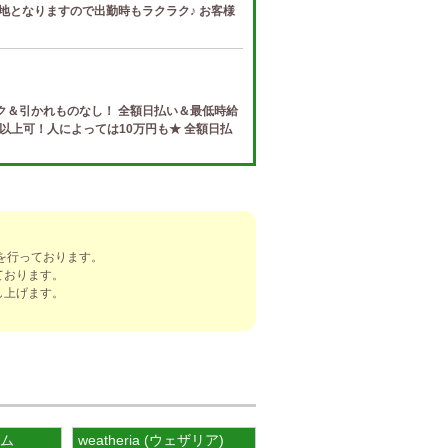
地となりますので出勤時もラクラク♪ お客様
ク＆引かれものなし！ 全額日払い＆最低時給
円以上可！人によっては10万円も★ 全額日払
e (ザ リッツ カシェ)
制度 給与保証・アリバイ対策・送迎など、 快
トする待遇をそろえております！ 雑費等、経
を行っております。
ております。
し上げます。
]
ナ) 春日井ルーム
罰金なし 高額報酬が稼げるだけでなく、高待
を完備しております！ぜひご活用ください♪
ーム
weatheria (ウェザリア)
ナ) 錦ルーム