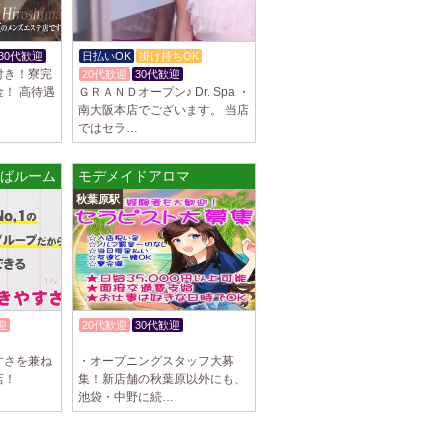
30代歓迎
日払いOK
掛け持ちOK
付き！寮完
20代歓迎
30代歓迎
！ 高待遇
ＧＲＡＮＤオープン♪ Dr. Spa ・
南大阪本店でございます。 当店
ではセラ…
くばルーム
モデメイドアロマ
秋葉原駅
迎
20代歓迎
30代歓迎
入店祝金あり
すさを兼ね
・オープニングスタッフ大募
店！
集！新店舗の秋葉原以外にも、
池袋・中野に続…