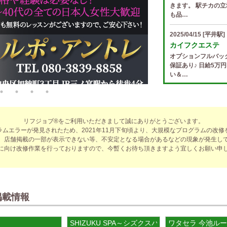
きます。 駅チカの立
も品…
2025/04/15
[平井駅]
カイフクエステ
オプションフルバッ
保証あり♪ 日給5万
い＆…
2025/04/14
[小倉駅]
The Ritz cach
歩合率・RANK昇格
リフジョブ®をご利用いただきまして誠にありがとうございます。
適なお仕事をサポー
ラムエラーが発見されたため、2021年11月下旬頃より、大規模なプログラムの改修
費負…
、店舗掲載の一部が表示できない等、不安定となる場合があるなどの現象が発生し
に向け改修作業を行っておりますので、今暫くお待ち頂きますよう宜しくお願い申
2025/04/14
[春日井駅
sirena (シレー
制服あり、ノルマ、
遇や手厚い福利厚生
指名…
掲載情報
2025/04/12
[伏見駅]
SHIZUKU SPA～シズクスパ～
ワタセラ 今池ル
sirena (シレー