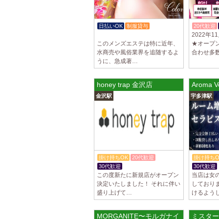
日払いOK
制服貸与
20代歓迎
2022年1
かけもちOK
初心者歓迎
このメンズエステは特に近年、
★オープ
水商売や風俗業界を追随するよ
合わせ多
うに、急成著…
honey trap 金沢店
Aroma
金沢駅
宇多津駅
掛け持ちOK
20代歓迎
掛け持ちO
30代歓迎
30代歓迎
この度新たに新規店がオープン
当店は女
決定いたしました！ それに伴い
しており
盛り上げて…
けるよう
MORGANITE〜モルガナイト〜
ミスター