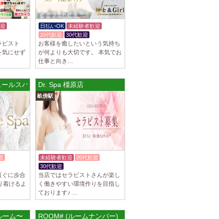
駅]
スパ) 自由が丘ルーム
迎
日払いOK
未経験者歓迎
等なく、記載通りにしっかりお給料をお支払
20代歓迎
30代歓迎
す。 とても働きやすいお店作りを心がけてお
ラピスト
お客様を癒したいという気持ち
を気にせず
が何よりも大切です。 本気でお
仕事と向き…
パ) 川崎ルーム
アリュールスパ 春日町ルーム
Dr. Spa 橿原店
等なく、記載通りにしっかりお給料をお支払
畝傍駅
す。 とても働きやすいお店作りを心がけてお
パ) 蒲田ルーム
等なく、記載通りにしっかりお給料をお支払
す。 とても働きやすいお店作りを心がけてお
迎
未経験者歓迎
20代歓迎
30代歓迎
入店祝金あり
直ぐに歩合
当店ではセラピストさんが楽し
]
どり着けるよ
く働きやすい環境作りを目指し
ております♪ …
比寿ルーム
隠れ家の女店長です。 当店では業界の闇であ
を撲滅するために女店長または在籍セラピス
ルーム〜
ROOM# (ルームナンバー)