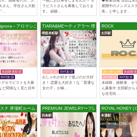
の方、経験者の方、人
一緒にお仕事をしませんか？ セ
◆募集情報 当店は全
OLさん、学生さん大歓
ラピストさんを募集しておりま
展開中のメンズエス
『…
す。 経験…
美」と申します…
 Signora～アロマシニョーラ～ 新橋ルーム
TIARA&ME〜ティアラ〜 堺筋本町ルーム
ROCK
堺筋本町駅
太田駅
未経験者歓迎
20代歓迎
30代歓迎
掛け持ちOK
未経験者
おしゃれが好きで遊ぶのが大好
30代歓迎
20代歓迎
30代歓迎
ングセラピストを大募
き！ 恋愛も大好き！な「普通な
未経験、経験者、セ
齢など関係なく見た目年
女の子」が稼…
ん募集中 太田駅から
、…
な住宅街…
ステ 茅場町ルーム
PREMIUM JEWELRY〜プレミアムジュエリー〜
ROYAL HONEY
四条駅
本通駅