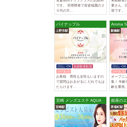
青森県内トップクラスのお給料
未経験者
です。 非喫煙者で容姿端麗の２
妻さん、
０代の方…
迎です。 
パイナップル
Aroma
上野市駅
新橋駅
日払いOK
未経験者歓迎
日払いOK
20代歓迎
体験入店OK
20代歓迎
お客様 男性も女性もいますの
オープニ
で質問はおきがるに だれでもは
集！ 年
たらけます…
齢を重視
宮崎 メンズエステ AQUA
銀座のエ
宮崎駅
茅場町駅