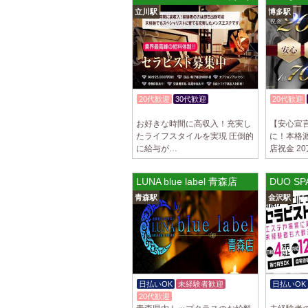
立川駅
博多駅
20代歓迎
30代歓迎
20代歓迎
体験入店OK
体験入店O
お好きな時間に高収入！充実し
【安心宣
たライフスタイルを実現 圧倒的
に！本格
に給与が…
店祝金 2
LUNA blue label 青森店
DUO S
青森駅
金沢駅
日払いOK
未経験者歓迎
日払いOK
20代歓迎
体験入店O