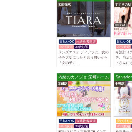
水前寺駅
すすきの駅
日払いOK
未経験者歓迎
日払いOK
20代歓迎
30代歓迎
20代歓迎
メンズエステ ティアラは、女の
今流行り
子を大切にしたと言う思いから
テ。当店
「女の子に…
トさんに
内緒のカノジョ 栄町ルーム
Salvad
栄町駅
中野駅
日払いOK
未経験者歓迎
掛け持ちO
20代歓迎
30代歓迎
20代歓迎
■□セラピスト大募集□■ メンズ
新規ルー