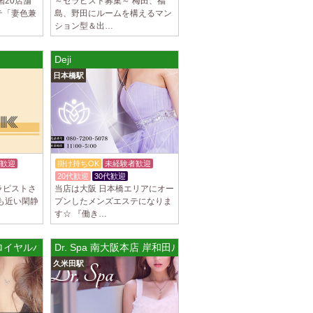
国20店舗
～セラピスト募集～ 梅田、福
テ「妻色兼
島、野田にルームを構えるマン
ション型＆出…
Deji
日本橋駅
歓迎
掛け持ちOK
未経験者歓迎
20代歓迎
30代歓迎
ラピストさ
当店は大阪 日本橋エリアにオー
も近い閑静
プンしたメンズエステになりま
す☆ 『働き…
 (ロイヤルハニー)
Dr. Spa 南大阪本店 岸和田ルーム
久米田駅