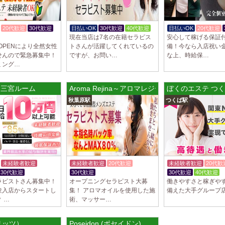
20代歓迎
30代歓迎
日払いOK
30代歓迎
40代歓迎
日払いOK
20代歓迎
現在当店は7名の在籍セラピス
安心して稼げる保証
OPENにより全然女性
トさんが活躍してくれているの
備！今なら入店祝い金
せんので緊急募集中！
ですが、お問い…
な上、時給保…
ミング…
A 三宮ルーム
Aroma Rejina～アロマレジーナ
ぼくのエステ つ
秋葉原駅
つくば駅
未経験者歓迎
未経験者歓迎
20代歓迎
未経験者歓迎
20代歓
30代歓迎
30代歓迎
30代歓迎
40代歓迎
ラピストさん募集中！
オープニングセラピスト大募
働きやすさと稼ぎや
験入店からスタートし
集！ アロマオイルを使用した施
備えた大手グループ
 …
術、マッサー…
（リッツ）
Poseidon (ポセイドン)