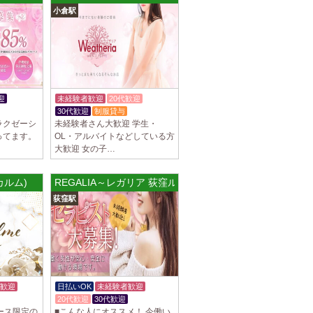
小倉駅
罰金なし 高額報酬が稼げるだけでなく、高待
を完備しております！ぜひご活用ください♪
]
ナ) 名東ルーム
罰金なし 高額報酬が稼げるだけでなく、高待
迎
未経験者歓迎
20代歓迎
を完備しております！ぜひご活用ください♪
30代歓迎
制服貸与
ラクゼーシ
未経験者さん大歓迎 学生・
ってます。
OL・アルバイトなどしている方
大歓迎 女の子…
不可） オープンニングセラピストさん大募集！
・カルム)
REGALIA～レガリア 荻窪ルーム
も可能。 交通費支給あり 一緒に働いてくだ
荻窪駅
]
na (あろばな)
ピスト大募集！！ 求人探しに苦労されている
 当店では講習制度を徹底しています。 セクハ
歓迎
日払いOK
未経験者歓迎
20代歓迎
30代歓迎
]
ース限定の
■こんな人にオススメ！ 今働い