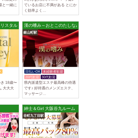
様と一緒に
ているお店に不満がある とにか
ブチュ) 吉祥寺ルーム
く効率よく…
スト大募集！ 「本気で稼ぎたい！」「もっと
りたい！」 そんなあなたを全力でサポートし
ney～クリスタルハニー～ 丸の内ルーム
漢の嗜み～おとこのたしなみ～
銀山町駅
ブチュ) 渋谷ルーム
スト大募集！ 「本気で稼ぎたい！」「もっと
りたい！」 そんなあなたを全力でサポートし
K
日払いOK
未経験者歓迎
駅]
20代歓迎
30代歓迎
ブチュ) 千歳烏山ルーム
つき 18歳〜
県内派遣型エステ最高峰の待遇
スト大募集！ 「本気で稼ぎたい！」「もっと
ん 大大大
です♪ 好待遇のメンズエステ、
りたい！」 そんなあなたを全力でサポートし
マッサージ…
紳士＆Girl 大阪谷九ルーム
]
イヤモンド～
谷町九丁目駅
につきセラピストが不足しています！ 今後も新規
緒に働いてくれるセラピストを大募集しま