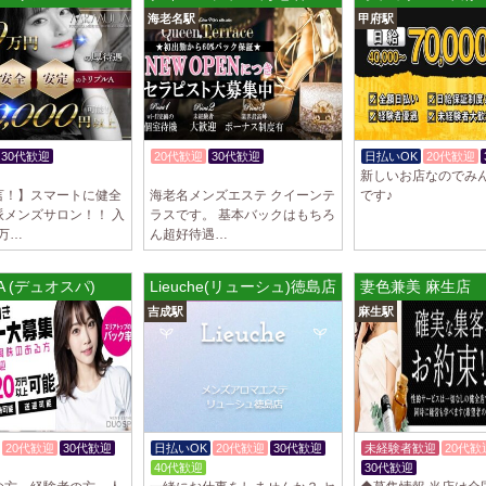
トが講…
海老名駅
甲府駅
2025/03/28
[渋谷駅]
大人の隠れ家 渋
初めまして、大人の
る講習時のセクハラ
トが講…
30代歓迎
20代歓迎
30代歓迎
日払いOK
20代歓迎
新しいお店なのでみ
K
体験入店OK
2025/03/28
[亀有駅]
言！】スマートに健全
海老名メンズエステ クイーンテ
です♪
aroma Angel
派メンズサロン！！ 入
ラスです。 基本バックはもちろ
セラピストさんを大募
0万…
ん超好待遇…
上！！ 掛け持ちO
さんです♪ …
PA (デュオスパ)
Lieuche(リューシュ)徳島店
妻色兼美 麻生店
2025/03/28
[東海学
吉成駅
麻生駅
デビルキャット
24時間営業！自由シ
室待機でゆっくり自
意して…
20代歓迎
30代歓迎
日払いOK
20代歓迎
30代歓迎
未経験者歓迎
20代歓
K
40代歓迎
30代歓迎