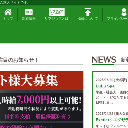
入求人サイトです。
トップ
新着情報
リフジョブとは
掲載について
プライバシー
注目のお知らせ！
新
2025/05/20
[渋谷駅]
LuLu Spa
学生・社会人・主婦
ど・・・どなたでも
目指しま…
2025/04/22
[新大久保
Exetier～エグ
キレイなワンルーム