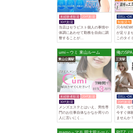
未経験者歓迎
20代歓迎
日払いOK
30代歓迎
制服貸与
当店はセラピスト個人の事情や
只今NEW
体調にあわせて勤務を自由に調
が足りま
整することが…
このタイ
umi～ウミ 東山ルーム
俺のSP
東山公園駅
三宮駅
未経験者歓迎
20代歓迎
日払いOK
30代歓迎
20代歓迎
メンズエステとはいえ、男性専
只今、セ
門のお仕事自体なかなか周りの
今すぐ体
人に言いにく…
ませんか？
mamo～マモ 明大前ルーム
RITZ