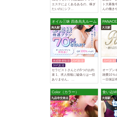
エステによくあるあるの、稼ぎ
ト大募集
たいのにシフ…
んの働き
オイル三昧 四条烏丸ルーム
PANAC
烏丸駅
大元駅
未経験者歓迎
20代歓迎
20代歓迎
30代歓迎
体験入店OK
体験入店O
セラピストさんとの5つのお約
オープン
束 1、求人情報に嘘偽りは一切
雑費10
ありません。 …
一日保証有
Color（カラー）
食い込MI
九品寺交差点
大垣駅