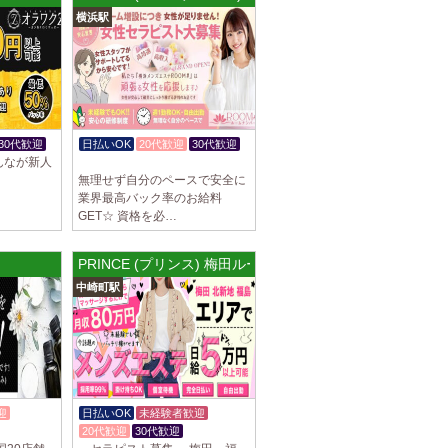
横浜駅
谷ルーム
隠れ家の女店長です。 当店では業界の闇であ
を撲滅するために女店長または在籍セラピス
30代歓迎
日払いOK
20代歓迎
30代歓迎
んなが新人
体験入店OK
無理せず自分のペースで安全に
業界最高バック率のお給料
集しております 完全歩合で50%〜60%以
GET☆ 資格を必…
K、完全個室待機など嬉しい高待遇が盛りだく
PRINCE (プリンス) 梅田ルーム
園前駅]
中崎町駅
フトで好きな時間に働ける 未経験者歓迎♪個
分の好きな事ができます♪ 可愛い制服もご用
迎
日払いOK
未経験者歓迎
20代歓迎
30代歓迎