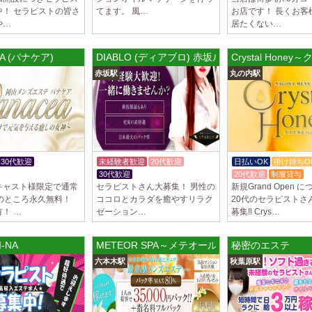
中！ セラピストの皆さ
てます。 風…
お店です！ 長くお客
LoveCHU (ラ
や…
居たくない…
やる気のあるセラピ
人気セラピストにな
ます…
EA (パナケア)
DIABLO (ディアブロ) 赤坂ルーム
Crystal Ho
赤坂駅
丸の内駅
2025/04/04
[渋谷駅]
LoveCHU (ラ
やる気のあるセラピ
人気セラピストにな
ます…
30代歓迎
未経験者歓迎
20代歓迎
日払いOK
掛け持ちO
2025/04/02
[千歳烏山
K
30代歓迎
体験入店OK
20代歓迎
制服貸与
LoveCHU (ラ
キャスト様限定で通常
セラピストさん大募集！ 男性の
新規Grand Open に
やる気のあるセラピ
％のところ永久無料！
ココロとカラダを癒やすリラク
20代のセラピストさ
人気セラピストにな
！ …
ゼーション…
募集‼️ Crys…
ます…
-NA
METEOR SPA～メテオールスパ
秘密のエステ
2025/03/31
[八王子駅
Diamond～ダ
六本木駅
秋葉原駅
只今NEW OPEN
出店が続くため、一
す！ 女性…