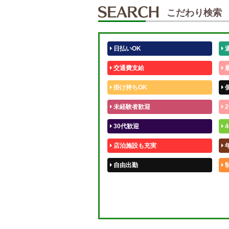
こだわり検索
日払いOK
交通費支給
掛け持ちOK
未経験者歓迎
2
30代歓迎
4
店泊施設も充実
自由出勤
50代歓迎
体験入店OK
短期OK