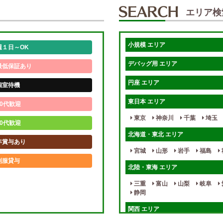
エリア検
小規模 エリア
週１日～OK
デバッグ用 エリア
最低保証あり
円座 エリア
個室待機
東日本 エリア
0代歓迎
東京
神奈川
千葉
埼玉
0代歓迎
北海道・東北 エリア
年賞与あり
宮城
山形
岩手
福島
制服貸与
北陸・東海 エリア
未経験歓迎
三重
富山
山梨
岐阜
静岡
週1日～
関西 エリア
入店祝金あり