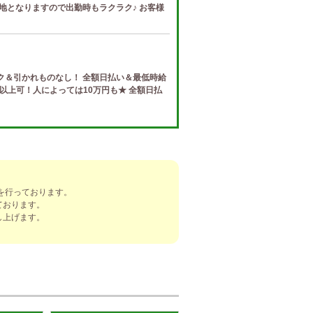
地となりますので出勤時もラクラク♪ お客様
ク＆引かれものなし！ 全額日払い＆最低時給
円以上可！人によっては10万円も★ 全額日払
e (ザ リッツ カシェ)
制度 給与保証・アリバイ対策・送迎など、 快
トする待遇をそろえております！ 雑費等、経
を行っております。
ております。
]
し上げます。
ナ) 春日井ルーム
罰金なし 高額報酬が稼げるだけでなく、高待
を完備しております！ぜひご活用ください♪
ナ) 錦ルーム