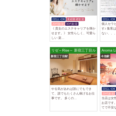
日払いOK
未経験者歓迎
日払いOK
個人セラ
20代歓迎
30代歓迎
《 貴女のエステキャリアを輝か
す♪ 集客
せます。》 女性らしく、可愛ら
ない、、
しい 楽…
リゼ～Rise～ 新宿三丁目ルーム
Aroma
新宿三丁目駅
今池駅
やる気があれば誰にでもでき
日払いOK
て、誰でもたくさん稼げるお仕
20代歓迎
事です。 多くの…
当店は女
お店です
てで不安