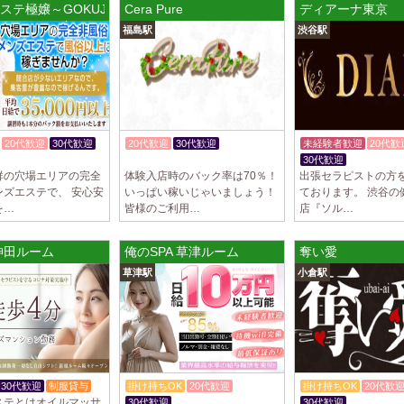
ステ極嬢～GOKUJOU～ 大森海岸店
Cera Pure
ディアーナ東京
制服あり、ノルマ、
福島駅
渋谷駅
遇や手厚い福利厚生
指名…
2025/04/09
[藤が丘駅
sirena (シレー
制服あり、ノルマ、
遇や手厚い福利厚生
20代歓迎
30代歓迎
20代歓迎
30代歓迎
未経験者歓迎
20代歓
指名…
体験入店OK
入店祝金あり
30代歓迎
群の穴場エリアの完全
体験入店時のバック率は70％！
出張セラピストの方
2025/04/08
[勝川駅]
ンズエステで、 安心安
いっぱい稼いじゃいましょう！
ております。 渋谷の
Cat’s (キャッツ)
を…
皆様のご利用…
店『ソル…
18歳以上（高校生
営業時間内でいつで
神田ルーム
俺のSPA 草津ルーム
奪い愛
さ…
草津駅
小倉駅
2025/04/05
[日本橋駅
Aroma de Bana
オープンにつきセラ
貴方様に朗報です！
ラ…
30代歓迎
制服貸与
掛け持ちOK
20代歓迎
掛け持ちOK
20代歓
2025/04/04
[吉祥寺駅
ステとはオイルマッサ
30代歓迎
入店祝金あり
30代歓迎