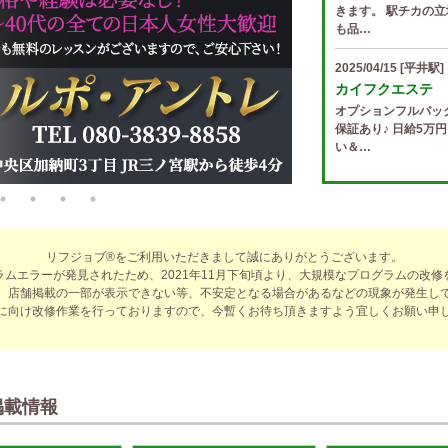
きます。 駅チカの立
も品…
2025/04/15
[平井駅]
カイフクエステ
オプションフルバッ
保証あり♪ 日給5万
い＆…
2025/04/14
[小倉駅]
The Ritz cach
歩合率・RANK昇格
適なお仕事をサポー
リフジョブ®をご利用いただきまして誠にありがとうございます。
費負…
ラムエラーが発見されたため、2021年11月下旬頃より、大規模なプログラムの改修
、店舗掲載の一部が表示できない等、不安定となる場合があるなどの現象が発生し
2025/04/14
[春日井駅
に向け改修作業を行っておりますので、今暫くお待ち頂きますよう宜しくお願い申
sirena (シレー
制服あり、ノルマ、
遇や手厚い福利厚生
指名…
掲載情報
2025/04/12
[伏見駅]
sirena (シレー