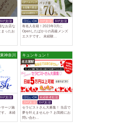
30代歓迎
日払いOK
20代歓迎
30代歓迎
可能なお店な
有名人在籍！2023年3月に
とまったお
Openしたばかりの高級メンズ
エステです。 未経験…
 東神奈川ルーム
キュンキュン！
名古屋駅
30代歓迎
日払いOK
未経験者歓迎
20代歓迎
30代歓迎
ッサージ施
セラピストさん大募集！ 当店で
す。 未経
夢を叶えませんか？ お気軽にお
問い合わ…