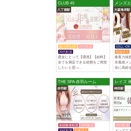
CLUB 45
メンズエ
八丁堀駅
大森海岸駅
掛け持ちOK
20代歓迎
日払いOK
30代歓迎
制服貸与
貴女にとって【環境】【給料】
集客力抜
全てを満足できる状態をご用意
非風俗メ
したいと思っ…
全に高給
THE SPA 赤羽ルーム
レイズ 
赤羽駅
神田駅
未経験者歓迎
20代歓迎
20代歓迎
メンズエ
30代歓迎
制服貸与