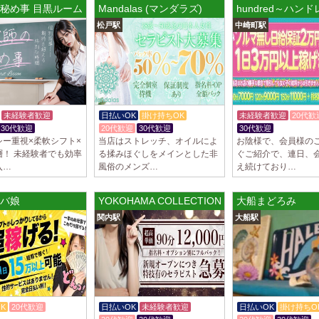
トが講…
秘め事 目黒ルーム
Mandalas (マンダラズ)
hundred～ハン
松戸駅
中崎町駅
2025/03/28
[渋谷駅]
大人の隠れ家 渋
初めまして、大人の
る講習時のセクハラ
トが講…
未経験者歓迎
日払いOK
掛け持ちOK
未経験者歓迎
20代歓
2025/03/28
[亀有駅]
30代歓迎
20代歓迎
30代歓迎
30代歓迎
aroma Angel
シー重視×柔軟シフト×
当店はストレッチ、オイルによ
お陰様で、会員様の
セラピストさんを大募
層！ 未経験者でも効率
る揉みほぐしをメインとした非
ぐご紹介で、連日、
上！！ 掛け持ちO
入…
風俗のメンズ…
え続けており…
さんです♪ …
バ娘
YOKOHAMA COLLECTION
大船まどろみ
2025/03/28
[東海学
デビルキャット
関内駅
大船駅
24時間営業！自由シ
室待機でゆっくり自
意して…
K
20代歓迎
日払いOK
未経験者歓迎
日払いOK
掛け持ちO