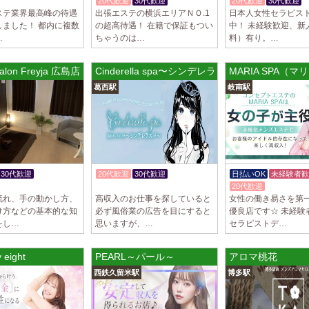
20代歓迎
30代歓迎
20代歓迎
30代歓迎
ステ業界最高峰の待遇
出張エステの横浜エリアＮＯ.1
日本人女性セラピス
しました！ 都内に複数
の超高待遇！ 在籍で保証もつい
中！ 未経験歓迎、新
…
ちゃうのは…
料）有り。…
alon Freyja 広島店
Cinderella spa〜シンデレラスパ
MARIA SPA（
葛西駅
岐南駅
30代歓迎
20代歓迎
30代歓迎
日払いOK
未経験者歓
K
入店祝金あり
20代歓迎
流れ、手の動かし方、
高収入のお仕事を探していると
女性の働き易さを第
け方などの基本的な知
必ず風俗業の広告を目にすると
優良店です☆ 未経験
をし…
思いますが、…
セラピストデ…
 eight
PEARL～パール～
アロマ桃花
西鉄久留米駅
博多駅