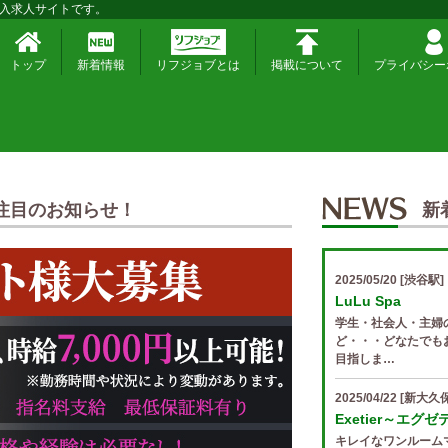
入求人サイトです。
トップ
新着情報
リフジョブとは
掲載について
プライバシー
注目のお知らせ！
新
2025/05/20
[渋谷駅]
LuLu Spa
学生・社会人・主婦
ど・・・どなたでも
目指しま…
2025/04/22
[新大久保
Exetier～エグ
キレイなワンルーム