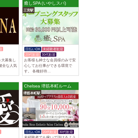
癒しSPA (いやしスパ)
罰金なし 高額報酬が稼げるだけでなく、高待
三宮駅
を完備しております！ぜひご活用ください♪
]
ナ) 名東ルーム
罰金なし 高額報酬が稼げるだけでなく、高待
を完備しております！ぜひご活用ください♪
迎
日払いOK
未経験者歓迎
20代歓迎
30代歓迎
を大募集し
お客様も紳士な会員様のみで安
健全な人気
心してお仕事ができる環境で
す。 各種好待…
不可） オープンニングセラピストさん大募集！
も可能。 交通費支給あり 一緒に働いてくだ
Chelsea 堺筋本町ルーム
堺筋本町駅
]
na (あろばな)
ピスト大募集！！ 求人探しに苦労されている
 当店では講習制度を徹底しています。 セクハ
迎
日払いOK
20代歓迎
30代歓迎
]
未経験者でも稼いで頂けるよう