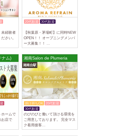
駅]
スパ) 自由が丘ルーム
等なく、記載通りにしっかりお給料をお支払
迎
20代歓迎
30代歓迎
す。 とても働きやすいお店作りを心がけてお
K
体験入店OK
、未経験者
【秋葉原・茅場町】に同時NEW
ください。
OPEN！！ オープニングメンバ
ー大募集！！ …
パ) 川崎ルーム
等なく、記載通りにしっかりお給料をお支払
チナム)
湘南Salon de Plumeria
す。 とても働きやすいお店作りを心がけてお
湘南台駅
パ) 蒲田ルーム
等なく、記載通りにしっかりお給料をお支払
す。 とても働きやすいお店作りを心がけてお
迎
掛け持ちOK
20代歓迎
30代歓迎
]
トホームで
のびのびと働いて頂ける環境を
のお店で
ご用意しております。 完全マス
比寿ルーム
ク着用接客…
隠れ家の女店長です。 当店では業界の闇であ
を撲滅するために女店長または在籍セラピス