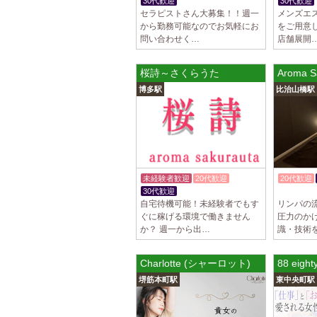
30代歓迎
30代歓迎
セラピストさん大募集！！週一
メンズエ
から勤務可能なのでお気軽にお
をご用意
問い合わせく…
店舗展開
桜詩～さくらうた
Aroma S
博多駅
比治山橋駅
未経験者歓迎
20代歓迎
20代歓迎
30代歓迎
体験入店O
自宅待機可能！未経験者でもす
リンパの
ぐに稼げる環境で働きません
圧力のか
か？ 週一から出…
識・技術
Charlotte (シャーロット)
88 eighty
堺筋本町駅
東中央町駅