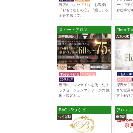
当店のコンセプトは、お客様に
ージで男
『おもてなしの心』『癒し』を
お仕事です
全身で感じて…
スイートアロマ
Flora
三軒茶屋駅
六本木駅
未経験者歓迎
20代歓迎
日払いOK
30代歓迎
入店祝金あり
20代歓迎
専用のアロマオイルを使ったリ
深夜から働
ラクゼーションマッサージの 施
まで営業
術・接客を…
方もぜひ
BAGUSつくば
アロマク
つくば駅
奈良駅