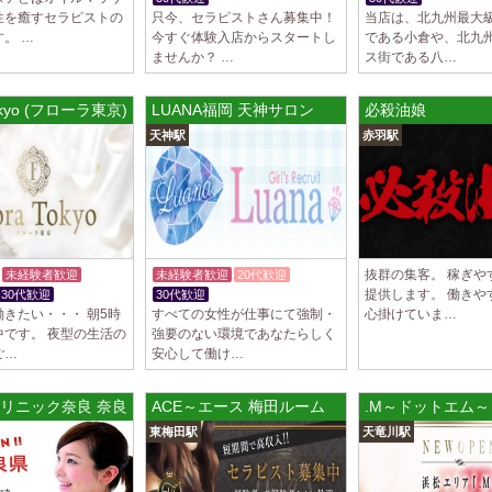
性を癒すセラピストの
只今、セラピストさん募集中！
当店は、北九州最大
LoveCHU (ラ
。 …
今すぐ体験入店からスタートし
である小倉や、北九
やる気のあるセラピ
ませんか？ …
ス街である八…
人気セラピストにな
ます…
 Tokyo (フローラ東京) 六本木ルーム
LUANA福岡 天神サロン
必殺油娘
2025/04/04
[渋谷駅]
天神駅
赤羽駅
LoveCHU (ラ
やる気のあるセラピ
人気セラピストにな
ます…
2025/04/02
[千歳烏山
抜群の集客。 稼ぎや
未経験者歓迎
未経験者歓迎
20代歓迎
LoveCHU (ラ
提供します。 働きや
30代歓迎
30代歓迎
やる気のあるセラピ
きたい・・・ 朝5時
すべての女性が仕事にて強制・
心掛けていま…
人気セラピストにな
中です。 夜型の生活の
強要のない環境であなたらしく
ます…
ご…
安心して働け…
2025/03/31
[八王子駅
リニック奈良 奈良店
ACE～エース 梅田ルーム
.M～ドットエム～
Diamond～ダ
東梅田駅
天竜川駅
只今NEW OPEN
出店が続くため、一
す！ 女性…