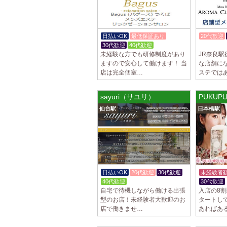
日払いOK
最低保証あり
20代歓迎
30代歓迎
40代歓迎
体験入店O
未経験な方でも研修制度があり
JR奈良駅
ますので安心して働けます！ 当
な店舗に
店は完全個室…
ステでは
sayuri（サユリ）
PUKUP
仙台駅
日本橋駅
日払いOK
20代歓迎
30代歓迎
未経験者
40代歓迎
30代歓迎
自宅で待機しながら働ける出張
入店の8
型のお店！未経験者大歓迎のお
タートしてま
店で働きませ…
あればあ