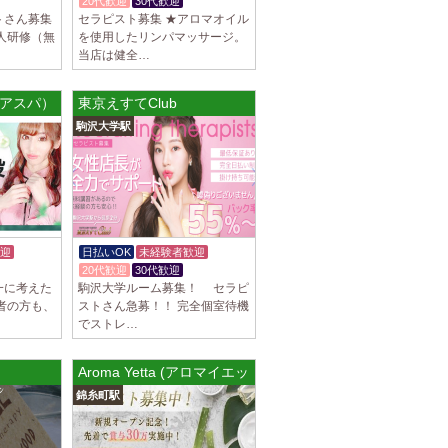
20代歓迎
30代歓迎
トさん募集
セラピスト募集 ★アロマオイル
人研修（無
を使用したリンパマッサージ。
当店は健全…
マリアスパ）
東京えすてClub
駒沢大学駅
迎
日払いOK
未経験者歓迎
20代歓迎
30代歓迎
一に考えた
駒沢大学ルーム募集！ セラピ
者の方も、
ストさん急募！！ 完全個室待機
でストレ…
Aroma Yetta (アロマイエッタ) 錦糸町ルーム
錦糸町駅