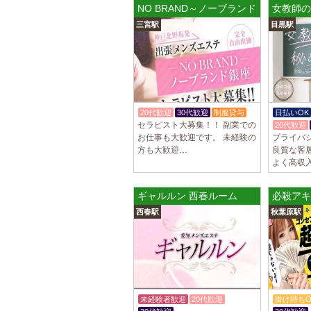
NO BRAND～ノーブランド
女教師の
三宮駅
目黒駅
20代歓迎
30代歓迎
制服貸与
日払いOK
セラピスト大募集！！ 副業での
20代歓迎
お仕事も大歓迎です。 未経験の
プライバ
方も大歓迎…
良質な客
よく高収
ギャルルン 西春ルーム
必殺アキ
西春駅
秋葉原駅
未経験者歓迎
20代歓迎
掛け持ちO