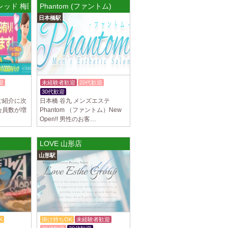
ドレッド 梅田ルーム
Phantom (ファントム)
日本橋駅
谷ルーム
隠れ家の女店長です。 当店では業界の闇であ
を撲滅するために女店長または在籍セラピス
迎
未経験者歓迎
20代歓迎
30代歓迎
入店祝金あり
ご紹介に次
日本橋 谷九 メンズエステ
集しております 完全歩合で50%〜60%以
会員数が増
Phantom （ファントム）New
K、完全個室待機など嬉しい高待遇が盛りだく
Open!! 男性のお客…
LOVE 山形店
園前駅]
山形駅
フトで好きな時間に働ける 未経験者歓迎♪個
分の好きな事ができます♪ 可愛い制服もご用
K
掛け持ちOK
未経験者歓迎