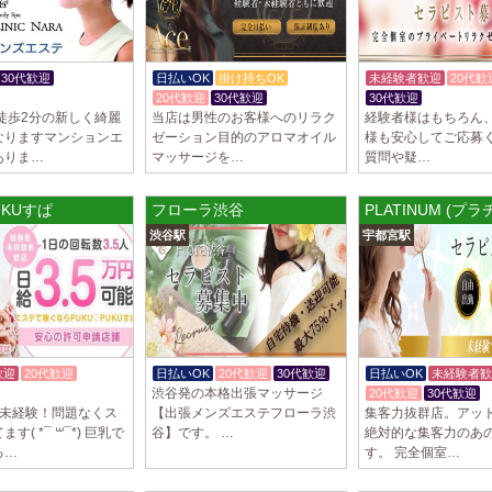
2025/03/29
[自由が丘
LIVSPA (リブ
当店の募集は嘘偽り
30代歓迎
日払いOK
掛け持ちOK
未経験者歓迎
20代歓
いさせていただきま
K
20代歓迎
30代歓迎
30代歓迎
体験入店O
ります…
徒歩2分の新しく綺麗
当店は男性のお客様へのリラク
経験者様はもちろん
なりますマンションエ
ゼーション目的のアロマオイル
様も安心してご応募
2025/03/29
[川崎駅]
ありま…
マッサージを…
質問や疑…
LIVSPA (リブス
当店の募集は嘘偽り
UKUすぱ
フローラ渋谷
PLATINUM (プラ
いさせていただきま
渋谷駅
宇都宮駅
ります…
2025/03/29
[蒲田駅]
LIVSPA (リブス
当店の募集は嘘偽り
いさせていただきま
ります…
歓迎
20代歓迎
日払いOK
20代歓迎
30代歓迎
日払いOK
未経験者歓
渋谷発の本格出張マッサージ
20代歓迎
30代歓迎
2025/03/28
[恵比寿駅
割未経験！問題なくス
【出張メンズエステフローラ渋
集客力抜群店。アッ
す( *¯ ꒳¯*) 巨乳で
谷】です。 …
絶対的な集客力のあ
大人の隠れ家 恵
る…
す。 完全個室…
初めまして、大人の
る講習時のセクハラ