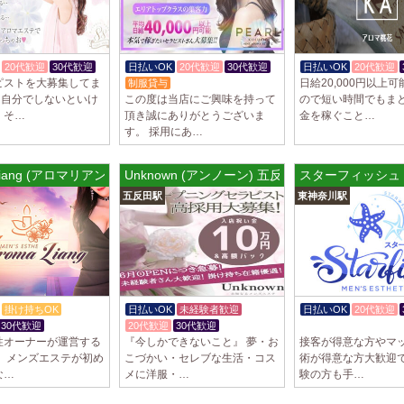
20代歓迎
30代歓迎
日払いOK
20代歓迎
30代歓迎
日払いOK
20代歓迎
ピストを大募集してま
日給20,000円以上
制服貸与
は自分でしないといけ
この度は当店にご興味を持って
ので短い時間でもま
、そ…
頂き誠にありがとうございま
金を稼ぐこと…
す。 採用にあ…
 Liang (アロマリアン) 今池ルーム
Unknown (アンノーン) 五反田ルーム
スターフィッシュ
五反田駅
東神奈川駅
掛け持ちOK
日払いOK
未経験者歓迎
日払いOK
20代歓迎
30代歓迎
20代歓迎
30代歓迎
体験入店OK
性オーナーが運営する
『今しかできないこと』 夢・お
接客が得意な方やマ
。 メンズエステが初め
こづかい・セレブな生活・コス
術が得意な方大歓迎で
な…
メに洋服・…
験の方も手…