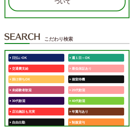
ついて
こだわり検索
日払いOK
週１日～OK
交通費支給
最低保証あり
掛け持ちOK
個室待機
未経験者歓迎
20代歓迎
30代歓迎
40代歓迎
店泊施設も充実
年賞与あり
自由出勤
制服貸与
50代歓迎
未経験歓迎