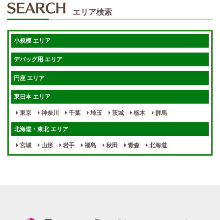
エリア検索
体験入店OK
週1日～
短期OK
入店祝金あり
小規模 エリア
週1～OK
健全店で安心！
デバッグ用 エリア
待機保証あり
個別待機
円座 エリア
宿泊相談可
保証制度完備
東日本 エリア
指名料100％バック！
寮完備
東京
神奈川
千葉
埼玉
茨城
栃木
群馬
女性スタッフがいる！
終電後店泊OK
北海道・東北 エリア
最低保証制度あり
ノルマなし
宮城
山形
岩手
福島
秋田
青森
北海道
週１～OK
自宅待機OK
北陸・東海 エリア
週1~OK
短期バイトOK
三重
富山
山梨
岐阜
愛知
新潟
石川
福井
長野
静岡
かけもちOK
給与保証あり
関西 エリア
店泊可能
送迎あり
大阪
兵庫
京都
滋賀
奈良
和歌山