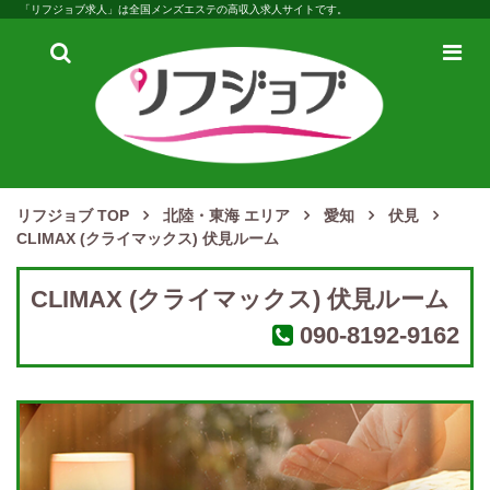
「リフジョブ求人」は全国メンズエステの高収入求人サイトです。
検
メ
索
ニ
ュ
ー
リフジョブ TOP
北陸・東海 エリア
愛知
伏見
CLIMAX (クライマックス) 伏見ルーム
CLIMAX (クライマックス) 伏見ルーム
090-8192-9162