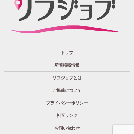
週1日～OK
ぽっちゃりさん歓迎
九州・沖縄 エリア
指名バック率高め
週1・月1～OK
大分
福岡
佐賀
長崎
宮崎
熊本
鹿児島
沖縄
託児所紹介あり
初心者歓迎
中四国 エリア
資格者優遇
未経験者のみ歓迎
岡山
鳥取
広島
島根
山口
徳島
香川
高知
愛媛
宿泊・送迎あり
50代以上歓迎
トップ
経験者優遇
女の子の気持ち最優先!
新着掲載情報
経験者歓迎
未経験者あり
リフジョブとは
未経験者金着
60代歓迎
ご掲載について
プライバシーポリシー
相互リンク
お問い合わせ