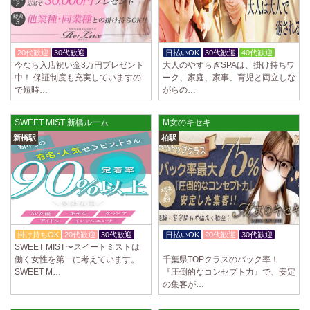
20代歓迎
30代歓迎
入店祝金あり
日払いOK
30代歓迎
40代歓迎
今なら入店祝い金3万円プレゼント
大人のやすらぎSPAは、掛け持ちワ
中！ 保証制度も充実していますの
ーク、家庭、家事、育児と両立しな
で短時…
がらの…
SWEET MIST 新橋ルーム
M女のキセキ
新橋駅
柏駅
掛け持ちOK
20代歓迎
30代歓迎
日払いOK
20代歓迎
30代歓迎
SWEET MIST〜スイートミストは
体験入店OK
働く女性を第一に考えています。
千葉県TOPクラスのバック率！
SWEET M…
『圧倒的なコンセプト力』で、安定
の集客が…