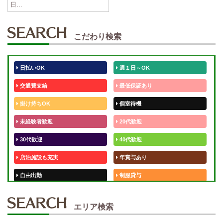
日…
こだわり検索
日払いOK
週１日～OK
交通費支給
最低保証あり
掛け持ちOK
個室待機
未経験者歓迎
20代歓迎
30代歓迎
40代歓迎
店泊施設も充実
年賞与あり
自由出勤
制服貸与
50代歓迎
未経験歓迎
エリア検索
体験入店OK
週1日～