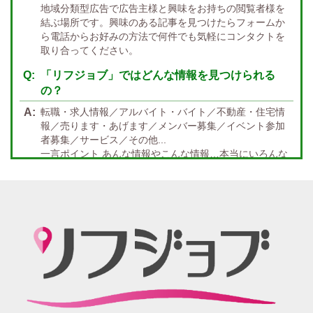
大分
福岡
佐賀
長崎
宮崎
熊本
鹿児島
沖縄
地域分類型広告で広告主様と興味をお持ちの閲覧者様を
結ぶ場所です。興味のある記事を見つけたらフォームか
託児所紹介あり
初心者歓迎
中四国 エリア
ら電話からお好みの方法で何件でも気軽にコンタクトを
資格者優遇
未経験者のみ歓迎
取り合ってください。
岡山
鳥取
広島
島根
山口
徳島
香川
高知
愛媛
宿泊・送迎あり
50代以上歓迎
「リフジョブ」ではどんな情報を見つけられる
の？
経験者優遇
女の子の気持ち最優先!
転職・求人情報／アルバイト・バイト／不動産・住宅情
経験者歓迎
未経験者あり
報／売ります・あげます／メンバー募集／イベント参加
者募集／サービス／その他...
未経験者金着
60代歓迎
一言ポイント あんな情報やこんな情報…本当にいろんな
情報満載!! どんな情報に出会うかなんて… 兎にも角にも
楽しんでいただければGOOD
「リフジョブ」の起源は？ どうしてリフジョブ？
紙面媒体スポーツ紙のあの広告求人情報から意味深長な
広告!?まで興味のある方もただ眺めてるだけ、という通り
すがりの方へも！もっとkhaosな情報たちを掲載する場所
が欲しい！というお客様の要望を実現、もっと広く発信
したい・伝えたいそんな思いからリフジョブは生まれま
した。