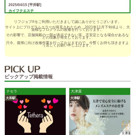
2025/04/15
[平井駅]
カイフクエステ
オプションフルバック＆引かれものなし！ 全額日払い＆最低時給保証あ
リフジョブ®をご利用いただきまして誠にありがとうございます。
り♪ 日給5万円以上可！人によっては10万円も★ 全額日払い＆…
サイト上にプログラムエラーが発見されたため、2021年11月下旬頃より、大
規模なプログラムの改修を行っております。
2025/04/14
[小倉駅]
その影響で、店舗掲載の一部が表示できない等、不安定となる場合があるな
どの現象が発生しております。
The Ritz cache (ザ リッツ カシェ)
只今、復帰に向け改修作業を行っておりますので、今暫くお待ち頂きますよ
う宜しくお願い申し上げます。
歩合率・RANK昇格制度 給与保証・アリバイ対策・送迎など、 快適なお
仕事をサポートする待遇をそろえております！ 雑費等、経費負…
2025/04/14
[春日井駅]
sirena (シレーナ) 春日井ルーム
ピックアップ掲載情報
制服あり、ノルマ、罰金なし 高額報酬が稼げるだけでなく、高待遇や手
厚い福利厚生を完備しております！ぜひご活用ください♪ 指名…
テセラ
大津屋
2025/04/12
[伏見駅]
大和駅
大津駅
sirena (シレーナ) 錦ルーム
制服あり、ノルマ、罰金なし 高額報酬が稼げるだけでなく、高待遇や手
厚い福利厚生を完備しております！ぜひご活用ください♪ 指名…
2025/04/09
[藤が丘駅]
sirena (シレーナ) 名東ルーム