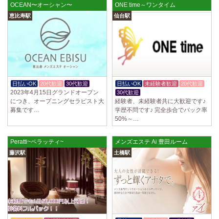
OCEAN〜オーシャン〜
ONE time～ワンタイム
恵比寿駅
仙台駅
日払いOK
20代歓迎
30代歓迎
日払いOK
未経験者歓迎
20代歓迎
2023年4月15日グランドオープン
30代歓迎
につき、オープニングセラピスト大
経験者、未経験者共に大歓迎です♪
募集です…
学歴不問です♪ 完全歩合でバック率
50%～…
Peratti~ペラッティ~
メンズエステ Ai 豊田ルーム
藤沢駅
土橋駅