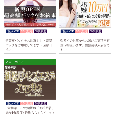
日払いOK
20代歓迎
30代歓迎
日払いOK
20代歓迎
30代歓迎
入店祝金あり
体験入店OK
超高額バックをお約束！！ ・高額
数多くのお店からお選びご覧頂き有
バックをご用意してます ・全額日
難う御座います。面接前や入店前で
払い …
もご…
アロマポトス
新松戸駅
日払いOK
20代歓迎
30代歓迎
R常磐線・JR武蔵野線「新松戸駅」
徒歩1分程度♪ 通勤もらくらくです♪