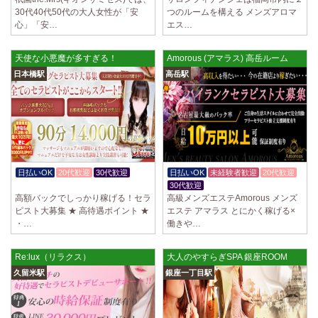
ていただきます。 とても働きやすいお店作りを心がけております…
30代40代50代の大人女性が「安
つのルームを構える メンズアロマ
心」「安…
エス…
2025/03/28
[恵比寿駅]
大人の隠れ家 恵比寿ルーム
天使な小悪魔が多すぎる！
Amorous (アマラス) 高岳ルーム
初めまして、大人の隠れ家の女店長です。 当店では業界の闇である講習
時のセクハラを撲滅するために女店長または在籍セラピストが講…
日本橋駅
高岳駅
2025/03/28
[渋谷駅]
大人の隠れ家 渋谷ルーム
初めまして、大人の隠れ家の女店長です。 当店では業界の闇である講習
時のセクハラを撲滅するために女店長または在籍セラピストが講…
2025/03/28
[亀有駅]
日払いOK
20代歓迎
30代歓迎
日払いOK
未経験者歓迎
20代歓迎
aroma Angel
体験入店OK
30代歓迎
高額バックでしっかり稼げる！セラ
高級メンズエステAmorous メンズ
セラピストさんを大募集しております 完全歩合で50%〜60%以上！！ 掛
ピスト大募集 ★ 高待遇ポイント ★
エステ アマラス とにかく稼げる×
け持ちOK、完全個室待機など嬉しい高待遇が盛りだくさんです♪ …
・…
働きや…
2025/03/28
[東海学園前駅]
デビルキャット
Re:lux（リラクス）
大人のやすらぎSPA 銀座ROOM
24時間営業！自由シフトで好きな時間に働ける 未経験者歓迎♪個室待機
久留米駅
銀座一丁目駅
でゆっくり自分の好きな事ができます♪ 可愛い制服もご用意して…