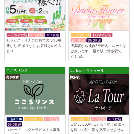
未経験者歓迎
20代歓迎
30代歓迎
掛け持ちOK
未経験者歓迎
セラピストさんご自身での SNS更
20代歓迎
30代歓迎
新なし 自撮りなし お客様とのやり
博多駅から徒歩8分圏内にルームは
とり…
ございます！ 最寄駅は博多駅で
す！ 完…
こころリンス
La Tour～ラトゥール
浅草橋駅
博多駅
日払いOK
掛け持ちOK
20代歓迎
掛け持ちOK
20代歓迎
30代歓迎
日給30,000円以上も可能！高収入
30代歓迎
＜オープニングセラピスト大募集！
を稼いで私生活を充実させません