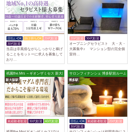
2025/04/02
[千歳烏山駅]
LoveCHU (ラブチュ) 千歳烏山ルーム
やる気のあるセラピスト大募集！ 「本気で稼ぎたい！」「もっと人気セ
ラピストになりたい！」 そんなあなたを全力でサポートします…
2025/03/31
[八王子駅]
Diamond～ダイヤモンド～
日払いOK
掛け持ちOK
20代歓迎
20代歓迎
30代歓迎
体験入店OK
只今NEW OPENにつきセラピストが不足しています！ 今後も新規出店が
オープニングセラピスト 大・大・
30代歓迎
続くため、一緒に働いてくれるセラピストを大募集します！ 女性…
当店は非風俗ながらしっかりと稼げ
大募集中♪ マンション型の完全個
ることをモットーに求人を募集して
室待…
2025/03/29
[自由が丘駅]
おり…
LIVSPA (リブスパ) 自由が丘ルーム
当店の募集は嘘偽り等なく、記載通りにしっかりお給料をお支払いさせ
祇園the.Mrs ～ギオンザミセス 新大阪ルーム
サロンフィナンシェ 博多駅前ルーム
ていただきます。 とても働きやすいお店作りを心がけております…
新大阪駅
博多駅
2025/03/29
[川崎駅]
LIVSPA (リブスパ) 川崎ルーム
当店の募集は嘘偽り等なく、記載通りにしっかりお給料をお支払いさせ
ていただきます。 とても働きやすいお店作りを心がけております…
2025/03/29
[蒲田駅]
未経験者歓迎
30代歓迎
40代歓迎
日払いOK
未経験者歓迎
20代歓迎
LIVSPA (リブスパ) 蒲田ルーム
体験入店OK
30代歓迎
当店の募集は嘘偽り等なく、記載通りにしっかりお給料をお支払いさせ
祇園the.Mrs(ギオンザミセス)では、
サロンフィナンシェは福岡市内に２