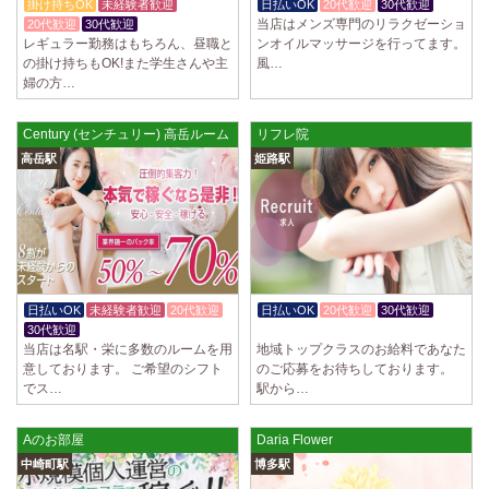
掛け持ちOK
未経験者歓迎
日払いOK
20代歓迎
30代歓迎
当店はメンズ専門のリラクゼーショ
20代歓迎
30代歓迎
レギュラー勤務はもちろん、昼職と
ンオイルマッサージを行ってます。
の掛け持ちもOK!また学生さんや主
風…
婦の方…
Century (センチュリー) 高岳ルーム
リフレ院
高岳駅
姫路駅
日払いOK
未経験者歓迎
20代歓迎
日払いOK
20代歓迎
30代歓迎
30代歓迎
週1日～OK
当店は名駅・栄に多数のルームを用
地域トップクラスのお給料であなた
意しております。 ご希望のシフト
のご応募をお待ちしております。
でス…
駅から…
Aのお部屋
Daria Flower
中崎町駅
博多駅