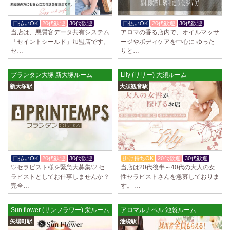
日払いOK
20代歓迎
30代歓迎
日払いOK
20代歓迎
30代歓迎
当店は、悪質客データ共有システム
アロマの香る店内で、オイルマッサ
「セイントシールド」加盟店です。
ージやボディケアを中心に ゆった
セ…
りと…
プランタン大塚 新大塚ルーム
Lily (リリー) 大須ルーム
新大塚駅
大須観音駅
日払いOK
20代歓迎
30代歓迎
掛け持ちOK
20代歓迎
30代歓迎
♡セラピスト様を緊急大募集♡ セ
当店は20代後半～40代の大人の女
ラピストとしてお仕事しませんか？
性セラピストさんを急募しておりま
完全…
す。 …
Sun flower (サンフラワー) 栄ルーム
アロマルナベル 池袋ルーム
矢場町駅
池袋駅