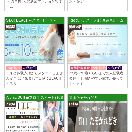
＞ 浅草橋1分の新築マンションでオ
か？ 掛け…
ー…
STAR BEACH～スタービーチ～
Restful (レストフル) 新道東ルーム
新宿駅
新道東駅
20代歓迎
30代歓迎
体験入店OK
未経験者歓迎
20代歓迎
30代歓迎
まずは体験入店からスタートしませ
25歳～50歳くらいまでの未経験者
んか？ はじめましてSTAR BEACH
歓迎！！ 働きやすい環境が整って
～スタ…
おります…
Aroma SUITE(アロマ スイート) 佐賀店
郡山たそかれどき
佐賀駅
郡山駅