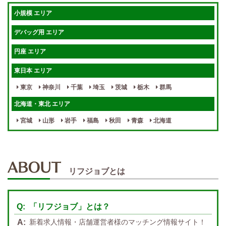
短期OK
入店祝金あり
小規模 エリア
週1～OK
健全店で安心！
デバッグ用 エリア
待機保証あり
個別待機
円座 エリア
宿泊相談可
保証制度完備
東日本 エリア
指名料100％バック！
寮完備
東京
神奈川
千葉
埼玉
茨城
栃木
群馬
女性スタッフがいる！
終電後店泊OK
北海道・東北 エリア
最低保証制度あり
ノルマなし
宮城
山形
岩手
福島
秋田
青森
北海道
週１～OK
自宅待機OK
北陸・東海 エリア
週1~OK
短期バイトOK
三重
富山
山梨
岐阜
愛知
新潟
石川
福井
長野
静岡
かけもちOK
給与保証あり
リフジョブとは
関西 エリア
店泊可能
送迎あり
大阪
兵庫
京都
滋賀
奈良
和歌山
「リフジョブ」とは？
週1日～OK
ぽっちゃりさん歓迎
九州・沖縄 エリア
新着求人情報・店舗運営者様のマッチング情報サイト！
指名バック率高め
週1・月1～OK