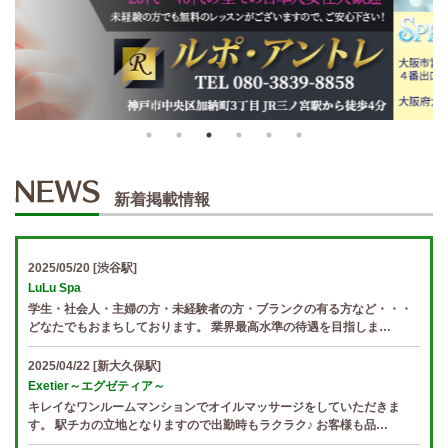
新着掲載情報
2025/05/20
[渋谷駅]
LuLu Spa
学生・社会人・主婦の方・未経験者の方・ブランクの有る方など・・・
どなたでもおまちしております。 業界最高水準の待遇を目指しま…
2025/04/22
[新大久保駅]
Exetier～エグゼティア～
キレイなワンルームマンションでオイルマッサージをしていただきま
す。 駅チカの立地となりますので出勤時もラクラク♪ お客様も品…