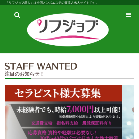
「リフジョブ求人」は全国メンズエステの高収入求人サイトです。
検
メ
索
ニ
ュ
ー
注目のお知らせ！