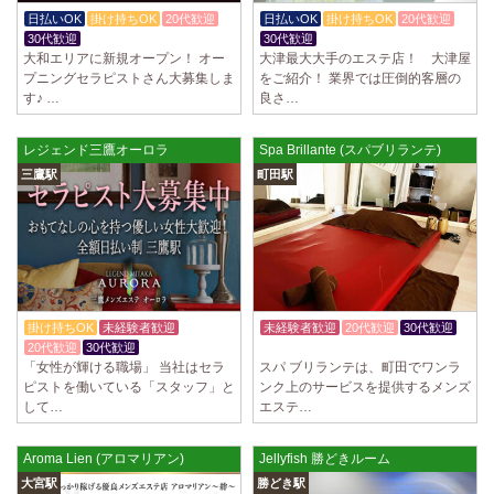
制服あり、ノルマ、罰金なし 高額報酬が稼げるだけでなく、高待遇や手
日払いOK
掛け持ちOK
20代歓迎
日払いOK
掛け持ちOK
20代歓迎
厚い福利厚生を完備しております！ぜひご活用ください♪ 指名…
30代歓迎
30代歓迎
大和エリアに新規オープン！ オー
大津最大大手のエステ店！ 大津屋
2025/04/08
[勝川駅]
プニングセラピストさん大募集しま
をご紹介！ 業界では圧倒的客層の
Cat’s (キャッツ)
す♪ …
良さ…
18歳以上（高校生不可） オープンニングセラピストさん大募集！ 営業時
間内でいつでも可能。 交通費支給あり 一緒に働いてくださ…
レジェンド三鷹オーロラ
Spa Brillante (スパブリランテ)
2025/04/05
[日本橋駅]
三鷹駅
町田駅
Aroma de Banana (あろばな)
オープンにつきセラピスト大募集！！ 求人探しに苦労されている貴方様
に朗報です！ 当店では講習制度を徹底しています。 セクハラ…
2025/04/04
[吉祥寺駅]
LoveCHU (ラブチュ) 吉祥寺ルーム
やる気のあるセラピスト大募集！ 「本気で稼ぎたい！」「もっと人気セ
掛け持ちOK
未経験者歓迎
未経験者歓迎
20代歓迎
30代歓迎
ラピストになりたい！」 そんなあなたを全力でサポートします…
20代歓迎
30代歓迎
入店祝金あり
「女性が輝ける職場」 当社はセラ
スパ ブリランテは、町田でワンラ
ピストを働いている「スタッフ」と
ンク上のサービスを提供するメンズ
2025/04/04
[渋谷駅]
して…
エステ…
LoveCHU (ラブチュ) 渋谷ルーム
やる気のあるセラピスト大募集！ 「本気で稼ぎたい！」「もっと人気セ
ラピストになりたい！」 そんなあなたを全力でサポートします…
Aroma Lien (アロマリアン)
Jellyfish 勝どきルーム
大宮駅
勝どき駅