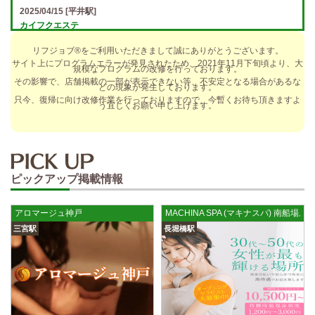
2025/04/15
[平井駅]
カイフクエステ
オプションフルバック＆引かれものなし！ 全額日払い＆最低時給保証あ
リフジョブ®をご利用いただきまして誠にありがとうございます。
り♪ 日給5万円以上可！人によっては10万円も★ 全額日払い＆…
サイト上にプログラムエラーが発見されたため、2021年11月下旬頃より、大
規模なプログラムの改修を行っております。
2025/04/14
[小倉駅]
その影響で、店舗掲載の一部が表示できない等、不安定となる場合があるな
どの現象が発生しております。
The Ritz cache (ザ リッツ カシェ)
只今、復帰に向け改修作業を行っておりますので、今暫くお待ち頂きますよ
う宜しくお願い申し上げます。
歩合率・RANK昇格制度 給与保証・アリバイ対策・送迎など、 快適なお
仕事をサポートする待遇をそろえております！ 雑費等、経費負…
2025/04/14
[春日井駅]
sirena (シレーナ) 春日井ルーム
ピックアップ掲載情報
制服あり、ノルマ、罰金なし 高額報酬が稼げるだけでなく、高待遇や手
厚い福利厚生を完備しております！ぜひご活用ください♪ 指名…
アロマージュ神戸
MACHINA SPA (マキナスパ) 南船場ル
2025/04/12
[伏見駅]
三宮駅
長堀橋駅
sirena (シレーナ) 錦ルーム
制服あり、ノルマ、罰金なし 高額報酬が稼げるだけでなく、高待遇や手
厚い福利厚生を完備しております！ぜひご活用ください♪ 指名…
2025/04/09
[藤が丘駅]
sirena (シレーナ) 名東ルーム