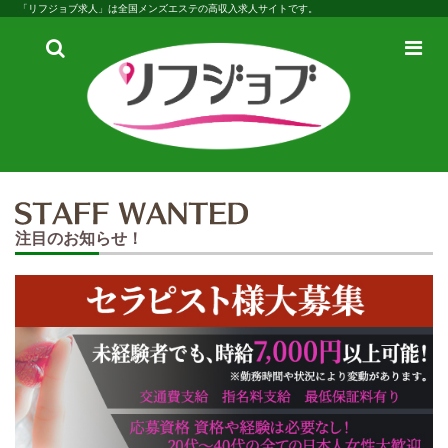
「リフジョブ求人」は全国メンズエステの高収入求人サイトです。
検
メ
索
ニ
ュ
ー
注目のお知らせ！