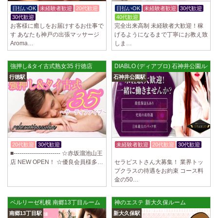
制服あり、ノルマ、罰金なし 高額報酬が稼げるだけでなく、高待遇や手
日払いOK
未経験者歓迎
20代歓迎
日払いOK
未経験者歓迎
30代歓迎
厚い福利厚生を完備しております！ぜひご活用ください♪ 指名…
30代歓迎
40代歓迎
お客様に癒しをお届けするお仕事で
完全出来高制 未経験者大歓迎！稼
2025/04/08
[勝川駅]
す あなたも神戸の出張マッサージ
げるようになるまで丁寧にお教え致
Cat’s (キャッツ)
Aroma…
しま…
18歳以上（高校生不可） オープンニングセラピストさん大募集！ 営業時
間内でいつでも可能。 交通費支給あり 一緒に働いてくださ…
強押し&タイ古式熟女35 行徳店
DIABLO (ディアブロ) 石神井公園ルー
2025/04/05
[日本橋駅]
行徳駅
石神井公園駅
Aroma de Banana (あろばな)
オープンにつきセラピスト大募集！！ 求人探しに苦労されている貴方様
に朗報です！ 当店では講習制度を徹底しています。 セクハラ…
2025/04/04
[吉祥寺駅]
LoveCHU (ラブチュ) 吉祥寺ルーム
やる気のあるセラピスト大募集！ 「本気で稼ぎたい！」「もっと人気セ
20代歓迎
30代歓迎
体験入店OK
未経験者歓迎
20代歓迎
30代歓迎
ラピストになりたい！」 そんなあなたを全力でサポートします…
■------------------------ ☆赤坂溜池山王
体験入店OK
店 NEW OPEN！ ☆優良会員様多…
セラピストさん大募集！ 業界トッ
プクラスの待遇をお約束 コース料
2025/04/04
[渋谷駅]
金の50…
LoveCHU (ラブチュ) 渋谷ルーム
やる気のあるセラピスト大募集！ 「本気で稼ぎたい！」「もっと人気セ
ラピストになりたい！」 そんなあなたを全力でサポートします…
ベルリーゼ札幌 南郷13丁目ルーム
神のエステ 新大久保ルーム
南郷13丁目駅
新大久保駅