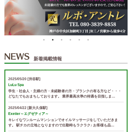
新着掲載情報
2025/05/20
[渋谷駅]
LuLu Spa
学生・社会人・主婦の方・未経験者の方・ブランクの有る方など・・・
どなたでもおまちしております。 業界最高水準の待遇を目指しま…
2025/04/22
[新大久保駅]
Exetier～エグゼティア～
キレイなワンルームマンションでオイルマッサージをしていただきま
す。 駅チカの立地となりますので出勤時もラクラク♪ お客様も品…