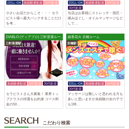
日払いOK
未経験者歓迎
20代歓迎
日払いOK
未経験者歓迎
20代歓迎
体験入店OK
30代歓迎
小さいお店だからこそ・・・ セラ
当店はお客様にストレッチ・指圧・
ピスト様へ最大バックすることだけ
揉みほぐし・オイルマッサージなど
を考…
して…
DIABLO (ディアブロ) 三軒茶屋ルーム
線香花火 京橋ルーム
三軒茶屋駅
京橋駅
未経験者歓迎
20代歓迎
30代歓迎
日払いOK
未経験者歓迎
20代歓迎
体験入店OK
30代歓迎
セラピストさん大募集！ 業界トッ
マッサージは難しいと思われる方も
プクラスの待遇をお約束 コース料
多いと思いますが未経験の女の子で
金の50…
も1時…
こだわり検索