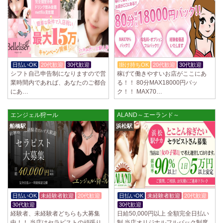
2025/04/02
[千歳烏山駅]
LoveCHU (ラブチュ) 千歳烏山ルーム
やる気のあるセラピスト大募集！ 「本気で稼ぎたい！」「もっと人気セ
ラピストになりたい！」 そんなあなたを全力でサポートします…
2025/03/31
[八王子駅]
Diamond～ダイヤモンド～
日払いOK
20代歓迎
30代歓迎
掛け持ちOK
20代歓迎
30代歓迎
只今NEW OPENにつきセラピストが不足しています！ 今後も新規出店が
シフト自己申告制になりますので営
稼げて働きやすいお店がここにあ
続くため、一緒に働いてくれるセラピストを大募集します！ 女性…
業時間内であれば、あなたのご都合
る！！ 80分MAX18000円バッ
にあ…
ク！！ MAX70…
2025/03/29
[自由が丘駅]
LIVSPA (リブスパ) 自由が丘ルーム
エンジェル狩ール
ALAND～エーランド～
当店の募集は嘘偽り等なく、記載通りにしっかりお給料をお支払いさせ
船橋駅
浜松駅
ていただきます。 とても働きやすいお店作りを心がけております…
2025/03/29
[川崎駅]
LIVSPA (リブスパ) 川崎ルーム
当店の募集は嘘偽り等なく、記載通りにしっかりお給料をお支払いさせ
ていただきます。 とても働きやすいお店作りを心がけております…
日払いOK
未経験者歓迎
20代歓迎
日払いOK
未経験者歓迎
20代歓迎
2025/03/29
[蒲田駅]
30代歓迎
30代歓迎
LIVSPA (リブスパ) 蒲田ルーム
経験者、未経験者どちらも大募集
日給50,000円以上 全額完全日払い
当店の募集は嘘偽り等なく、記載通りにしっかりお給料をお支払いさせ
中！！ 当店はセラピストの頑張り
制 当店オリジナルフルバック制度