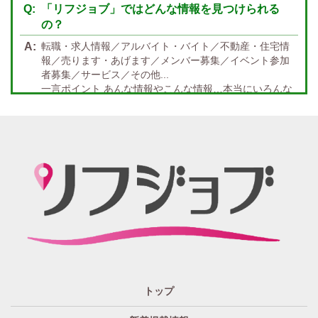
宿泊・送迎あり
50代以上歓迎
「リフジョブ」ではどんな情報を見つけられる
の？
経験者優遇
女の子の気持ち最優先!
転職・求人情報／アルバイト・バイト／不動産・住宅情
経験者歓迎
未経験者あり
報／売ります・あげます／メンバー募集／イベント参加
者募集／サービス／その他...
未経験者金着
60代歓迎
一言ポイント あんな情報やこんな情報…本当にいろんな
情報満載!! どんな情報に出会うかなんて… 兎にも角にも
楽しんでいただければGOOD
「リフジョブ」の起源は？ どうしてリフジョブ？
紙面媒体スポーツ紙のあの広告求人情報から意味深長な
広告!?まで興味のある方もただ眺めてるだけ、という通り
すがりの方へも！もっとkhaosな情報たちを掲載する場所
が欲しい！というお客様の要望を実現、もっと広く発信
したい・伝えたいそんな思いからリフジョブは生まれま
した。
「リフジョブ」はどのようにして今日に至るの？
人と人・地域をつなぎ「相互の良かった」の思いのため
トップ
に、リフジョブは地域情報発信サービスを2016年10月よ
り開始いたしました。