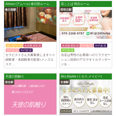
Amour (アムール) 春日部ルーム
花ことば 明石ルーム
春日部駅
西明石駅
掛け持ちOK
未経験者歓迎
未経験者歓迎
20代歓迎
30代歓迎
20代歓迎
30代歓迎
40代歓迎
セラピストさん大募集致します☆☆
当店は男性のお客様へのリラクゼー
経験者・未経験者大歓迎♪メンズエ
ション目的のアロマオイルマッサー
ステ…
ジを…
天使の肌触り
Mrs.Maybe (ミセス.メイビー)
栄生駅
京都駅