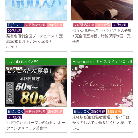
日払いOK
未経験者歓迎
20代歓迎
未経験者歓迎
20代歓迎
30代歓迎
様々な待遇完備！セラピスト大募集
30代歓迎
某有名店舗全面プロデュース！ 定
♪ 完全個室待機、時給保障制度、完
着率90％以上 バック率最大
全自…
80％！！ …
Levante (レバンテ)
Mrs.science～ミセスサイエンス 元町
堺筋本町駅
元町
日払いOK
未経験者歓迎
20代歓迎
日払いOK
30代歓迎
制服貸与
未経験歓迎!経験者優遇。 若い子ば
30代歓迎
2月中旬からオープンの新規店 オー
かりのお店では働きにくいと感じて
プニングスタッフ募集中
いる…