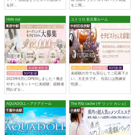
ていただきます。 とても働きやすいお店作りを心がけております…
を評…
をご用…
2025/03/28
[恵比寿駅]
Hide out
ユトリロ 名古屋ルーム
大人の隠れ家 恵比寿ルーム
初めまして、大人の隠れ家の女店長です。 当店では業界の闇である講習
東府中駅
中村区役所駅
時のセクハラを撲滅するために女店長または在籍セラピストが講…
2025/03/28
[渋谷駅]
大人の隠れ家 渋谷ルーム
初めまして、大人の隠れ家の女店長です。 当店では業界の闇である講習
時のセクハラを撲滅するために女店長または在籍セラピストが講…
掛け持ちOK
未経験者歓迎
掛け持ちOK
20代歓迎
30代歓迎
2025/03/28
[亀有駅]
未経験の方でも安心してご応募下さ
20代歓迎
30代歓迎
aroma Angel
2023年6月にOPENしました！働き
い。大丈夫です。 当店には熟練女
やすいをモットーに未経験、経験者
性講…
セラピストさんを大募集しております 完全歩合で50%〜60%以上！！ 掛
問わずセ…
け持ちOK、完全個室待機など嬉しい高待遇が盛りだくさんです♪ …
2025/03/28
[東海学園前駅]
AQUADOLL～アクアドール
The Ritz cache (ザ リッツ カシェ)
デビルキャット
千葉中央駅
小倉駅
24時間営業！自由シフトで好きな時間に働ける 未経験者歓迎♪個室待機
でゆっくり自分の好きな事ができます♪ 可愛い制服もご用意して…