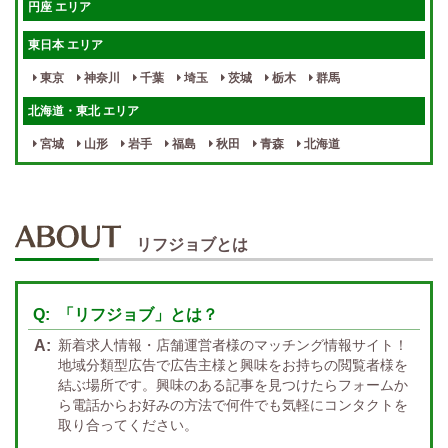
円座 エリア
宿泊相談可
保証制度完備
東日本 エリア
指名料100％バック！
寮完備
東京
神奈川
千葉
埼玉
茨城
栃木
群馬
女性スタッフがいる！
終電後店泊OK
北海道・東北 エリア
最低保証制度あり
ノルマなし
宮城
山形
岩手
福島
秋田
青森
北海道
週１～OK
自宅待機OK
北陸・東海 エリア
週1~OK
短期バイトOK
三重
富山
山梨
岐阜
愛知
新潟
石川
福井
長野
静岡
かけもちOK
給与保証あり
リフジョブとは
関西 エリア
店泊可能
送迎あり
大阪
兵庫
京都
滋賀
奈良
和歌山
「リフジョブ」とは？
週1日～OK
ぽっちゃりさん歓迎
九州・沖縄 エリア
新着求人情報・店舗運営者様のマッチング情報サイト！
指名バック率高め
週1・月1～OK
大分
福岡
佐賀
長崎
宮崎
熊本
鹿児島
沖縄
地域分類型広告で広告主様と興味をお持ちの閲覧者様を
結ぶ場所です。興味のある記事を見つけたらフォームか
託児所紹介あり
初心者歓迎
中四国 エリア
ら電話からお好みの方法で何件でも気軽にコンタクトを
資格者優遇
未経験者のみ歓迎
取り合ってください。
岡山
鳥取
広島
島根
山口
徳島
香川
高知
愛媛