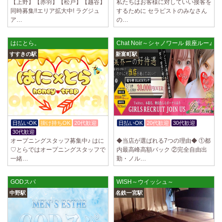
【上野】【赤羽】【松戸】【越谷】
私たちはお客様に対していい接客を
同時募集!!エリア拡大中! ラグジュ
するために セラピストのみなさん
ア…
の…
はにとら。
Chat Noir～シャノワール 銀座ルーム
すすきの駅
新富町駅
日払いOK
掛け持ちOK
20代歓迎
日払いOK
20代歓迎
30代歓迎
30代歓迎
入店祝金あり
オープニングスタッフ募集中♪ はに
◆当店が選ばれる7つの理由◆ ①都
♡とらではオープニングスタッフで
内最高峰高額バック ②完全自由出
一緒…
勤・ノル…
GODスパ
WISH～ウイッシュ～
中野駅
名鉄一宮駅