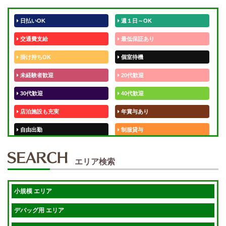
日払いOK
週１日～OK
交通費支給
最低保証あり
掛け持ちOK
個室待機
未経験者歓迎
20代歓迎
30代歓迎
40代歓迎
店泊施設も充実
年賞与あり
自由出勤
制服貸与
50代歓迎
未経験歓迎
エリア検索
体験入店OK
週1日～
短期OK
入店祝金あり
小規模 エリア
週1～OK
健全店で安心！
デバッグ用 エリア
待機保証あり
個別待機