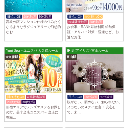
日払いOK
20代歓迎
30代歓迎
日払いOK
掛け持ちOK
高級分譲マンション仕様の住みたく
未経験者歓迎
20代歓迎
なるようなラグジュアリーで幻想的
歩合率・RANK昇格制度 給与保
なお…
証・アリバイ対策・送迎など、 快
適なお仕…
Yuni Spa～ユニスパ 大久保ルーム
IRIS (アイリス) 富山ルーム
大久保駅
富山駅
掛け持ちOK
未経験者歓迎
日払いOK
20代歓迎
30代歓迎
脱がない、舐めない、触られない、
20代歓迎
30代歓迎
新宿エリアでメンズエステをお探し
ヌカないの４ナイ宣言！ 安心し
の方、是非当店ユニスパへ 当店に
て、未…
在籍…