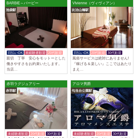
BARBIE～バービー
VIvienne（ヴィヴィアン）
池袋駅
比治山橋駅
日払いOK
未経験者歓迎
20代歓迎
日払いOK
20代歓迎
30代歓迎
親切 丁寧 安心をモットーとした
風俗サービスは絶対にありません!
働きやすさをお約束いたします。
『稼げる＆楽しい』ここではあたり
当店…
まえ…
赤羽ラグジュアリー
アロマ男爵
赤羽駅
勾当台公園駅
未経験者歓迎
20代歓迎
30代歓迎
未経験者歓迎
20代歓迎
30代歓迎