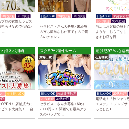
20代歓迎
30代歓迎
日払いOK
20代歓迎
30代歓迎
日払いOK
未経験者歓
もプロの女性セラピス
入店祝金あり
20代歓迎
30代歓迎
講習ありなので心配い
セラピストさん大募集♪ 未経験
当店はお客様の身も
 …
の方も簡単なお仕事ですので貴
ような「おもてなし
方のチャレン…
きるお店を目…
Spa~姫スパ川崎
スクSPA 梅田ルーム
透け感97％ 心斎
東梅田駅
心斎橋駅
あり
掛け持ちOK
日払いOK
未経験者歓迎
日払いOK
20代歓迎
超話題！「彼シャツ
歓迎
20代歓迎
30代歓迎
OPEN！ 店舗拡大に
セラピストさん大募集♪ 60分
エステ」！ メンズサ
ラピスト大募集！ ・自
7000円～！ 関西でも最高クラ
っとしたT…
スのバックで…