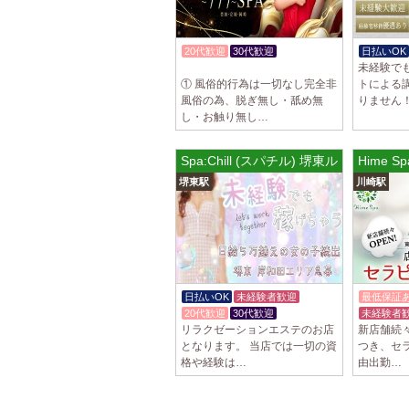
20代歓迎
30代歓迎
日払いOK
未経験で
入店祝金あり
① 風俗的行為は一切なし完全非
トによる
風俗の為、脱ぎ無し・舐め無
りません！
し・お触り無し…
Spa:Chill (スパチル) 堺東ルーム
Hime 
堺東駅
川崎駅
日払いOK
未経験者歓迎
最低保証
20代歓迎
30代歓迎
未経験者
リラクゼーションエステのお店
新店舗続々
となります。 当店では一切の資
つき、セ
格や経験は…
由出勤…