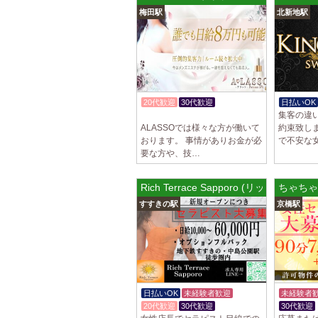
梅田駅
北新地駅
20代歓迎
30代歓迎
日払いOK
集客の違
体験入店OK
入店祝金あり
ALASSOでは様々な方が働いて
約束致し
おります。 事情がありお金が必
で不安な
要な方や、技…
Rich Terrace Sapporo (リッチテ
ちゃちゃ
すすきの駅
京橋駅
日払いOK
未経験者歓迎
未経験者
20代歓迎
30代歓迎
30代歓迎