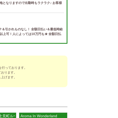
地となりますので出勤時もラクラク♪ お客様
ク＆引かれものなし！ 全額日払い＆最低時給
円以上可！人によっては10万円も★ 全額日払
e (ザ リッツ カシェ)
制度 給与保証・アリバイ対策・送迎など、 快
トする待遇をそろえております！ 雑費等、経
を行っております。
ております。
し上げます。
]
ナ) 春日井ルーム
罰金なし 高額報酬が稼げるだけでなく、高待
を完備しております！ぜひご活用ください♪
富士見町ルーム
Aroma In Wonderland
ナ) 錦ルーム