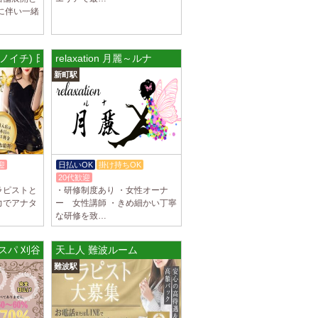
に伴い一緒
ブチュ) 吉祥寺ルーム
スト大募集！ 「本気で稼ぎたい！」「もっと
りたい！」 そんなあなたを全力でサポートし
ブンノイチ) 日本橋ルーム
relaxation 月麗～ルナ
新町駅
ブチュ) 渋谷ルーム
スト大募集！ 「本気で稼ぎたい！」「もっと
りたい！」 そんなあなたを全力でサポートし
迎
日払いOK
掛け持ちOK
駅]
K
20代歓迎
ブチュ) 千歳烏山ルーム
ラピストと
・研修制度あり ・女性オーナ
スト大募集！ 「本気で稼ぎたい！」「もっと
力でアナタ
ー 女性講師 ・きめ細かい丁寧
りたい！」 そんなあなたを全力でサポートし
な研修を致…
ジルスパ 刈谷ルーム
天上人 難波ルーム
]
イヤモンド～
難波駅
につきセラピストが不足しています！ 今後も新規
緒に働いてくれるセラピストを大募集しま