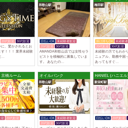
トが講…
和歌山駅
梅田駅
2025/03/28
[渋谷駅]
大人の隠れ家 渋
初めまして、大人の
る講習時のセクハラ
トが講…
20代歓迎
30代歓迎
日払いOK
未経験者歓迎
掛け持ちOK
未経験者
いに、驚かされるとお
20代歓迎
30代歓迎
20代歓迎
30代歓迎
2025/03/28
[亀有駅]
ます！！！ 業界未経験
AMANDA和歌山店では女性セラ
未経験の方でもわか
aroma Angel
女…
ピストを積極的に募集していま
ニュアル、勤務中困
セラピストさんを大募
す。 あなたの…
あってもすぐ…
上！！ 掛け持ちO
さんです♪ …
ラスサッポロ) すすきのルーム
 京橋ルーム
オイルバンク
HANIEL (ハニエ
2025/03/28
[東海学
和歌山駅
新栄町駅
デビルキャット
24時間営業！自由シ
室待機でゆっくり自
意して…
歓迎
20代歓迎
日払いOK
未経験者歓迎
日払いOK
20代歓迎
20代歓迎
30代歓迎
体験入店OK