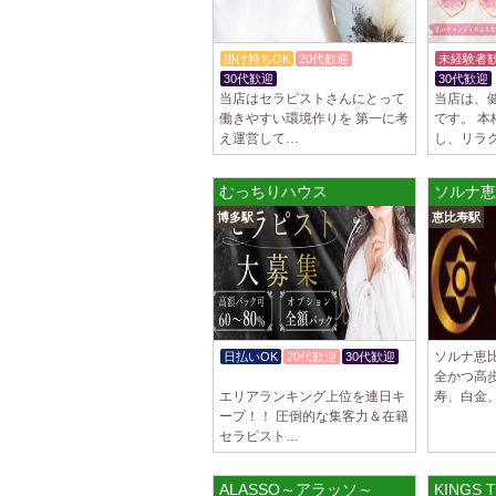
掛け持ちOK
20代歓迎
未経験者
30代歓迎
30代歓迎
当店はセラピストさんにとって
当店は、
働きやすい環境作りを 第一に考
です。 
え運営して…
し、リラ
むっちりハウス
ソルナ恵
博多駅
恵比寿駅
ソルナ恵
日払いOK
20代歓迎
30代歓迎
全かつ高歩
体験入店OK
エリアランキング上位を連日キ
寿、白金
ープ！！ 圧倒的な集客力＆在籍
セラピスト…
ALASSO～アラッソ～
KING