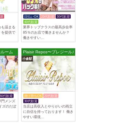
迎
日払いOK
20代歓迎
30代歓迎
40代歓迎
心も温まる
業界トップクラスの最高歩合率
」を提供で
85％のお店で働きませんか？
働きやすい…
橋ルーム
Plaisir Repos〜プレジールルポ
小倉駅
30代歓迎
掛け持ちOK
20代歓迎
専門メンズ
30代歓迎
イズのだぼ
当店は高収入とやりがいの両立
に自信を持っております！ 働き
やすい環境…