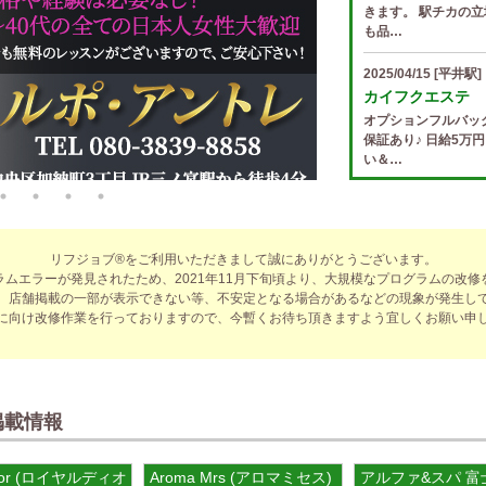
きます。 駅チカの立
も品…
2025/04/15
[平井駅]
カイフクエステ
オプションフルバッ
保証あり♪ 日給5万
い＆…
2025/04/14
[小倉駅]
The Ritz cach
歩合率・RANK昇格
リフジョブ®をご利用いただきまして誠にありがとうございます。
適なお仕事をサポー
ラムエラーが発見されたため、2021年11月下旬頃より、大規模なプログラムの改修
費負…
、店舗掲載の一部が表示できない等、不安定となる場合があるなどの現象が発生し
に向け改修作業を行っておりますので、今暫くお待ち頂きますよう宜しくお願い申
2025/04/14
[春日井駅
sirena (シレー
制服あり、ノルマ、
遇や手厚い福利厚生
指名…
掲載情報
2025/04/12
[伏見駅]
 Dior (ロイヤルディオール)
Aroma Mrs (アロマミセス) 谷町九丁目ルーム
アルファ&スパ 
sirena (シレー