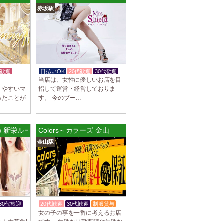
赤坂駅
谷ルーム
隠れ家の女店長です。 当店では業界の闇であ
を撲滅するために女店長または在籍セラピス
歓迎
日払いOK
20代歓迎
30代歓迎
当店は、女性に優しいお店を目
りやすいマ
指して運営・経営しておりま
ったことが
す。 今のブー…
集しております 完全歩合で50%〜60%以
K、完全個室待機など嬉しい高待遇が盛りだく
ル) 新栄ルーム
Colors～カラーズ 金山
園前駅]
金山駅
フトで好きな時間に働ける 未経験者歓迎♪個
分の好きな事ができます♪ 可愛い制服もご用
30代歓迎
20代歓迎
30代歓迎
制服貸与
女の子の事を一番に考えるお店