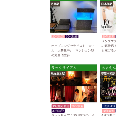
月島駅
日本橋駅
20代歓迎
30代歓迎
20代歓迎
メンズエ
体験入店OK
オープニングセラピスト 大・
の高待遇
大・大募集中♪ マンション型
も稼げる
の完全個室待…
ラックサイアム
あまえん
烏丸御池駅
堺筋本町駅
未経験者歓迎
20代歓迎
日払いOK
30代歓迎
20代歓迎
ラックサイアムでは以下のよう
4月下旬に