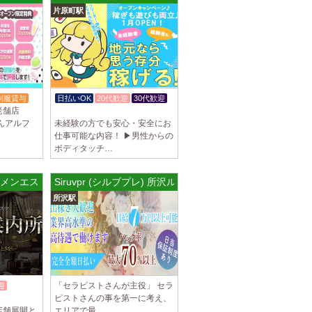
片原町駅
罰金なし 高額報酬が稼げるだけでなく、高待
を完備しております！ぜひご活用ください♪
]
ナ) 名東ルーム
罰金なし 高額報酬が稼げるだけでなく、高待
制服貸与
日払いOK
20代歓迎
30代歓迎
を完備しております！ぜひご活用ください♪
老舗店
入店祝金あり
んアルフ
未経験の方でも安心・安全にお
仕事可能な内容！ ▶男性からの
ボディタッチ…
不可） オープンニングセラピストさん大募集！
 メンエス案内所
Siruvpr (シルブプレ) 所沢ルーム
も可能。 交通費支給あり 一緒に働いてくだ
所沢駅
]
na (あろばな)
ピスト大募集！！ 求人探しに苦労されている
 当店では講習制度を徹底しています。 セクハ
「セラピストさんが主役」 セラ
迎
ピストさんの事を第一に考え、
]
店舗展開と
エリアで最…