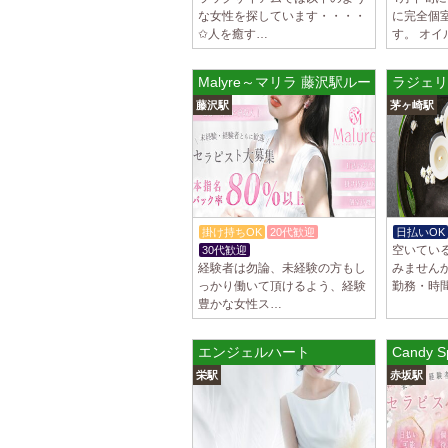
な女性を探しています・・・・
に完全個
✩人を癒す…
す。 オイ
Malyre～マリラ 藤沢駅ルーム
ラジェリー
藤沢駅
茅ヶ崎駅
掛け持ちOK
20代歓迎
日払いOK
空いてい
30代歓迎
入店祝金あり
経験者は勿論、未経験の方もし
みません
っかり働いて頂けるよう、経験
勤務・時
豊かな女性ス…
エンジェルハート
Candy
栄駅
赤坂駅