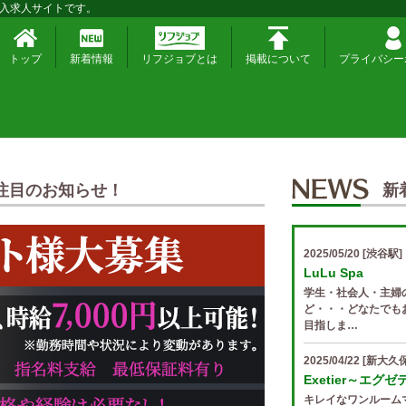
入求人サイトです。
トップ
新着情報
リフジョブとは
掲載について
プライバシー
注目のお知らせ！
新
2025/05/20
[渋谷駅]
LuLu Spa
学生・社会人・主婦
ど・・・どなたでも
目指しま…
2025/04/22
[新大久保
Exetier～エグ
キレイなワンルーム