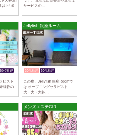
ト大募集!
です。 無理な出勤要請や無理な
以上! ボ
サービスの…
Jellyfish 銀座ルーム
銀座一丁目駅
30代歓迎
20代歓迎
30代歓迎
体験入店OK
セラピスト
この度、Jellyfish 銀座Roomで
 未経験の
は オープニングセラピスト
大・大・大募…
メンズエステGIRI
栄町駅