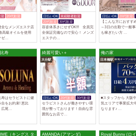
2025/03/29
[自由が丘
LIVSPA (リブ
歓迎
20代歓迎
日払いOK
未経験者歓迎
日払いOK
20代歓迎
当店の募集は嘘偽り
【こんな方におすすめ
20代歓迎
30代歓迎
いさせていただきま
健全なメンズエステ店
容姿体系きにせずOK!!! 全員完
～3日の出勤で一般
ります…
本格高級オイルを使用
全保証完備なので安心！ メンズ
も稼ぎたい方 …
クゼ…
エステの…
2025/03/29
[川崎駅]
LIVSPA (リブス
比寿
綺麗可愛い＋
俺の家
当店の募集は嘘偽り
大分駅
日本橋駅
いさせていただきま
ります…
2025/03/29
[蒲田駅]
LIVSPA (リブス
当店の募集は嘘偽り
いさせていただきま
比寿はセラピストに健
■スタッフから 大阪
日払いOK
20代歓迎
30代歓迎
ります…
合をお約束! 恵比
セラピストさんが働きやすい環
気エリアで事業拡大
、広尾…
境が整っております！自由な雰
なります♪ …
2025/03/28
[恵比寿駅
囲気なお店で…
大人の隠れ家 恵
初めまして、大人の
る講習時のセクハラ
S TIME（キングス タイム）北新地ルーム
AMANDA (アマンダ)
Royal Bunny