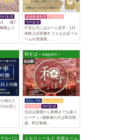
駅]
スパ) 自由が丘ルーム
30代歓迎
未経験者歓迎
20代歓迎
等なく、記載通りにしっかりお給料をお支払
】 ・週2
30代歓迎
す。 とても働きやすいお店作りを心がけてお
事務職より
不安な方にはルーム見学、1日
体験入店実施中 どんなお店？ル
ームの清潔感…
パ) 川崎ルーム
和すぱ～nagomi～
等なく、記載通りにしっかりお給料をお支払
仙台駅
す。 とても働きやすいお店作りを心がけてお
パ) 蒲田ルーム
等なく、記載通りにしっかりお給料をお支払
す。 とても働きやすいお店作りを心がけてお
中心地の人
日払いOK
掛け持ちOK
中のお店に
20代歓迎
30代歓迎
当店は面接から勤務までも超ス
]
ピーディ♪ 経験者の方は即日面
接、即日勤務…
比寿ルーム
隠れ家の女店長です。 当店では業界の闇であ
を撲滅するために女店長または在籍セラピス
 (ロイヤルバニー) 太融寺ルーム
ミセスシールド 赤坂ルーム