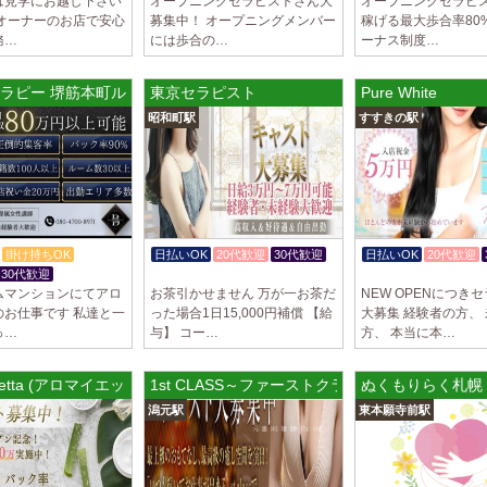
は見学にお越し下さい
オープニングセラピストさん大
オープニングセラピス
性オーナーのお店で安心
募集中！ オープニングメンバー
稼げる最大歩合率80%
務…
には歩合の…
ーナス制度…
ラピー 堺筋本町ルーム
東京セラピスト
Pure White
昭和町駅
すすきの駅
掛け持ちOK
日払いOK
20代歓迎
30代歓迎
日払いOK
20代歓迎
30代歓迎
体験入店OK
入店祝金あり
ムマンションにてアロ
お茶引かせません 万が一お茶だ
NEW OPENにつき
のお仕事です 私達と一
った場合1日15,000円補償 【給
大募集 経験者の方、
っ…
与】 コー…
方、 本当に本…
 Yetta (アロマイエッタ) 新大久保ルーム
1st CLASS～ファーストクラス～
ぬくもりらく札幌
潟元駅
東本願寺前駅