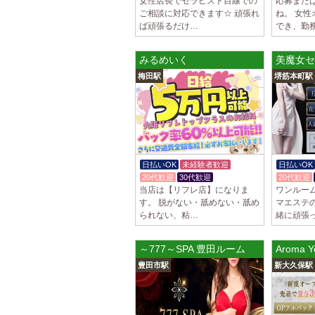
女性店長でセラピスト目線での
応募また
ご相談に対応できます☆ 頑張れ
ね。 女
ば頑張るだけ…
でき、勤
みるめいく
美魔女セ
梅田駅
堺筋本町駅
日払いOK
未経験者歓迎
日払いOK
20代歓迎
30代歓迎
20代歓迎
当店は【リフレ店】になりま
ワンルー
す。 脱がない・舐めない・舐め
マエステ
られない、粘…
緒に頑張
～777～SPA 豊田ルーム
Aroma
豊田市駅
新大久保駅