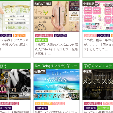
谷町九丁目駅
中電前駅
制服あり、ノルマ、
遇や手厚い福利厚生
指名…
2025/04/09
[藤が丘駅
sirena (シレー
制服あり、ノルマ、
30代歓迎
制服貸与
未経験者歓迎
30代歓迎
20代歓迎
30代歓迎
遇や手厚い福利厚生
ステ業界トップクラス
この度、創業５年の
40代歓迎
体験入店OK
指名…
！ 全国でどのお店より
【急募】大阪のメンズエステ 高
が、、、、 【萌きゅ
お…
収入アルバイト セラピスト緊急
ァ】としてリニュ…
2025/04/08
[勝川駅]
大募集！ …
Cat’s (キャッツ)
18歳以上（高校生
ぼう
Ref-Rela(リフリラ) 栄ルーム
栄町メンズエステ
営業時間内でいつで
矢場町駅
千葉駅
さ…
2025/04/05
[日本橋駅
Aroma de Bana
オープンにつきセラ
貴方様に朗報です！
ラ…
未経験者歓迎
掛け持ちOK
20代歓迎
未経験者歓迎
20代歓
30代歓迎
30代歓迎
30代歓迎
40代歓迎
2025/04/04
[吉祥寺駅
Open！ 大阪堺筋本町
当店はメンズ専門のオイルマッ
かつてない規模での