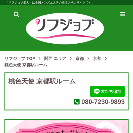
「リフジョブ求人」は全国メンズエステの高収入求人サイトです。
検
メ
索
ニ
ュ
ー
リフジョブ TOP
関西 エリア
京都
京都
桃色天使 京都駅ルーム
桃色天使 京都駅ルーム
080-7230-9893