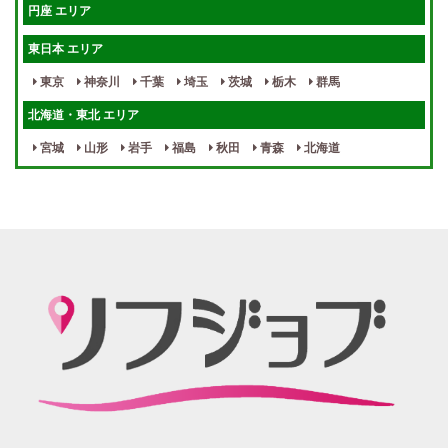
円座 エリア
宿泊相談可
保証制度完備
東日本 エリア
指名料100％バック！
寮完備
東京
神奈川
千葉
埼玉
茨城
栃木
群馬
女性スタッフがいる！
終電後店泊OK
北海道・東北 エリア
最低保証制度あり
ノルマなし
宮城
山形
岩手
福島
秋田
青森
北海道
週１～OK
自宅待機OK
北陸・東海 エリア
週1~OK
短期バイトOK
三重
富山
山梨
岐阜
愛知
新潟
石川
福井
長野
静岡
かけもちOK
給与保証あり
関西 エリア
店泊可能
送迎あり
大阪
兵庫
京都
滋賀
奈良
和歌山
週1日～OK
ぽっちゃりさん歓迎
九州・沖縄 エリア
指名バック率高め
週1・月1～OK
大分
福岡
佐賀
長崎
宮崎
熊本
鹿児島
沖縄
託児所紹介あり
初心者歓迎
中四国 エリア
資格者優遇
未経験者のみ歓迎
岡山
鳥取
広島
島根
山口
徳島
香川
高知
愛媛