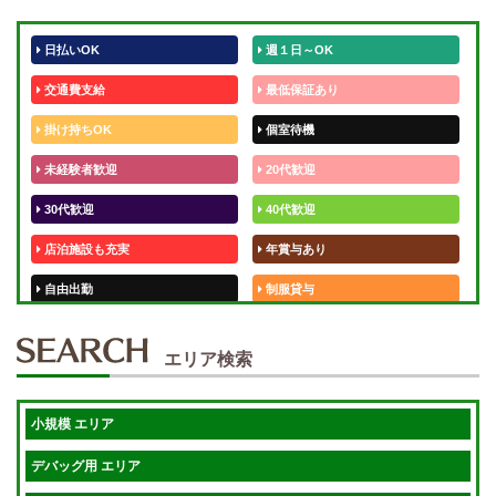
日払いOK
週１日～OK
交通費支給
最低保証あり
掛け持ちOK
個室待機
未経験者歓迎
20代歓迎
30代歓迎
40代歓迎
店泊施設も充実
年賞与あり
自由出勤
制服貸与
50代歓迎
未経験歓迎
エリア検索
体験入店OK
週1日～
短期OK
入店祝金あり
小規模 エリア
週1～OK
健全店で安心！
デバッグ用 エリア
待機保証あり
個別待機