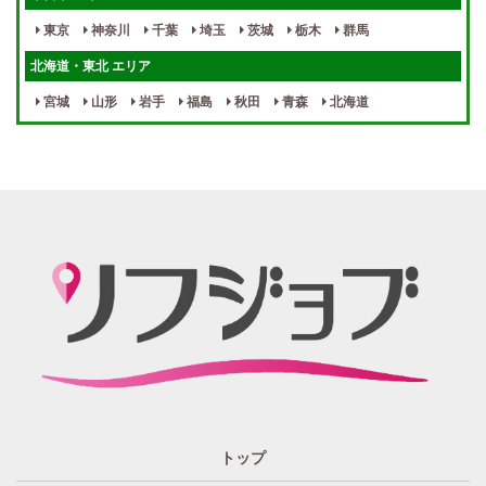
指名料100％バック！
寮完備
東京
神奈川
千葉
埼玉
茨城
栃木
群馬
女性スタッフがいる！
終電後店泊OK
北海道・東北 エリア
最低保証制度あり
ノルマなし
宮城
山形
岩手
福島
秋田
青森
北海道
週１～OK
自宅待機OK
北陸・東海 エリア
週1~OK
短期バイトOK
三重
富山
山梨
岐阜
愛知
新潟
石川
福井
長野
静岡
かけもちOK
給与保証あり
関西 エリア
店泊可能
送迎あり
大阪
兵庫
京都
滋賀
奈良
和歌山
週1日～OK
ぽっちゃりさん歓迎
九州・沖縄 エリア
指名バック率高め
週1・月1～OK
大分
福岡
佐賀
長崎
宮崎
熊本
鹿児島
沖縄
託児所紹介あり
初心者歓迎
中四国 エリア
資格者優遇
未経験者のみ歓迎
岡山
鳥取
広島
島根
山口
徳島
香川
高知
愛媛
宿泊・送迎あり
50代以上歓迎
トップ
経験者優遇
女の子の気持ち最優先!