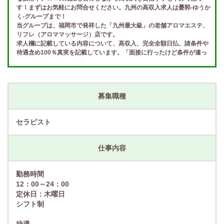
す！まずはお気軽にお問合せください。九州の高収入求人は憂郭-ゆうか
く-グループまで！
当グループは、福岡市で発祥した「九州最大級」の老舗アロマエステ、
リフレ（アロママッサージ）店です。
求人欄に記載している内容について、高収入、完全全額日払、諸条件や
待遇含め100％真実を記載しています。「面接に行ったけど条件が違っ
た」などという事は絶対にありません。
九州(福岡、他県)で高収入求人（アルバイト）をお考えの方であれば、
「憂郭-ゆうかく-グループ」でお仕事をしてみませんか？
募集職種
セラピスト
仕事内容
勤務時間
12：00～24：00
定休日：木曜日
シフト制