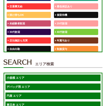
交通費支給
最低保証あり
掛け持ちOK
個室待機
未経験者歓迎
20代歓迎
30代歓迎
40代歓迎
店泊施設も充実
年賞与あり
自由出勤
制服貸与
50代歓迎
未経験歓迎
エリア検索
体験入店OK
週1日～
短期OK
入店祝金あり
小規模 エリア
週1～OK
健全店で安心！
デバッグ用 エリア
待機保証あり
個別待機
円座 エリア
宿泊相談可
保証制度完備
東日本 エリア