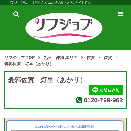
「リフジョブ求人」は全国メンズエステの高収入求人サイトです。
検
メ
索
ニ
ュ
ー
リフジョブ TOP
九州・沖縄 エリア
佐賀
佐賀
憂郭佐賀 灯里（あかり）
憂郭佐賀 灯里（あかり）
0120-799-962