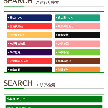
こだわり検索
日払いOK
週１日～OK
交通費支給
最低保証あり
掛け持ちOK
個室待機
未経験者歓迎
20代歓迎
30代歓迎
40代歓迎
店泊施設も充実
年賞与あり
自由出勤
制服貸与
50代歓迎
未経験歓迎
エリア検索
体験入店OK
週1日～
短期OK
入店祝金あり
小規模 エリア
週1～OK
健全店で安心！