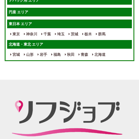
デバッグ用 エリア
待機保証あり
個別待機
円座 エリア
宿泊相談可
保証制度完備
東日本 エリア
指名料100％バック！
寮完備
東京
神奈川
千葉
埼玉
茨城
栃木
群馬
女性スタッフがいる！
終電後店泊OK
北海道・東北 エリア
最低保証制度あり
ノルマなし
宮城
山形
岩手
福島
秋田
青森
北海道
週１～OK
自宅待機OK
北陸・東海 エリア
週1~OK
短期バイトOK
三重
富山
山梨
岐阜
愛知
新潟
石川
福井
長野
静岡
かけもちOK
給与保証あり
関西 エリア
店泊可能
送迎あり
大阪
兵庫
京都
滋賀
奈良
和歌山
週1日～OK
ぽっちゃりさん歓迎
九州・沖縄 エリア
指名バック率高め
週1・月1～OK
大分
福岡
佐賀
長崎
宮崎
熊本
鹿児島
沖縄
託児所紹介あり
初心者歓迎
中四国 エリア