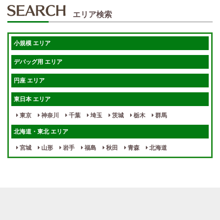
50代歓迎
未経験歓迎
エリア検索
体験入店OK
週1日～
短期OK
入店祝金あり
小規模 エリア
週1～OK
健全店で安心！
デバッグ用 エリア
待機保証あり
個別待機
円座 エリア
宿泊相談可
保証制度完備
東日本 エリア
指名料100％バック！
寮完備
東京
神奈川
千葉
埼玉
茨城
栃木
群馬
女性スタッフがいる！
終電後店泊OK
北海道・東北 エリア
最低保証制度あり
ノルマなし
宮城
山形
岩手
福島
秋田
青森
北海道
週１～OK
自宅待機OK
北陸・東海 エリア
週1~OK
短期バイトOK
三重
富山
山梨
岐阜
愛知
新潟
石川
福井
長野
静岡
かけもちOK
給与保証あり
関西 エリア
店泊可能
送迎あり