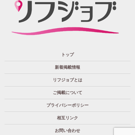
大阪
兵庫
京都
滋賀
奈良
和歌山
週1日～OK
ぽっちゃりさん歓迎
九州・沖縄 エリア
指名バック率高め
週1・月1～OK
大分
福岡
佐賀
長崎
宮崎
熊本
鹿児島
沖縄
託児所紹介あり
初心者歓迎
中四国 エリア
資格者優遇
未経験者のみ歓迎
岡山
鳥取
広島
島根
山口
徳島
香川
高知
愛媛
宿泊・送迎あり
50代以上歓迎
トップ
経験者優遇
女の子の気持ち最優先!
新着掲載情報
経験者歓迎
未経験者あり
リフジョブとは
未経験者金着
60代歓迎
ご掲載について
プライバシーポリシー
相互リンク
お問い合わせ