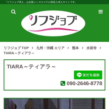
「リフジョブ求人」は全国メンズエステの高収入求人サイトです。
検
メ
索
ニ
ュ
ー
リフジョブ TOP
九州・沖縄 エリア
熊本
水前寺
TIARA～ティアラ～
TIARA～ティアラ～
090-2646-8778