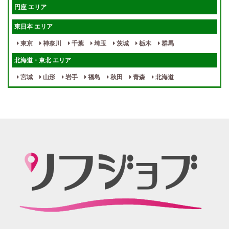
円座 エリア
宿泊相談可
保証制度完備
東日本 エリア
指名料100％バック！
寮完備
東京
神奈川
千葉
埼玉
茨城
栃木
群馬
女性スタッフがいる！
終電後店泊OK
北海道・東北 エリア
最低保証制度あり
ノルマなし
宮城
山形
岩手
福島
秋田
青森
北海道
週１～OK
自宅待機OK
北陸・東海 エリア
週1~OK
短期バイトOK
三重
富山
山梨
岐阜
愛知
新潟
石川
福井
長野
静岡
かけもちOK
給与保証あり
関西 エリア
店泊可能
送迎あり
大阪
兵庫
京都
滋賀
奈良
和歌山
週1日～OK
ぽっちゃりさん歓迎
九州・沖縄 エリア
指名バック率高め
週1・月1～OK
大分
福岡
佐賀
長崎
宮崎
熊本
鹿児島
沖縄
託児所紹介あり
初心者歓迎
中四国 エリア
資格者優遇
未経験者のみ歓迎
岡山
鳥取
広島
島根
山口
徳島
香川
高知
愛媛