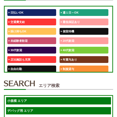
日払いOK
週１日～OK
交通費支給
最低保証あり
掛け持ちOK
個室待機
未経験者歓迎
20代歓迎
30代歓迎
40代歓迎
店泊施設も充実
年賞与あり
自由出勤
制服貸与
50代歓迎
未経験歓迎
エリア検索
体験入店OK
週1日～
短期OK
入店祝金あり
小規模 エリア
週1～OK
健全店で安心！
デバッグ用 エリア
待機保証あり
個別待機