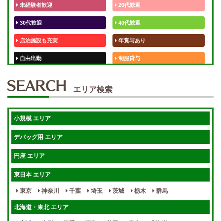
未経験者歓迎
20代歓迎
30代歓迎
40代歓迎
店泊施設も充実
年賞与あり
自由出勤
制服貸与
50代歓迎
未経験歓迎
エリア検索
体験入店OK
週1日～
短期OK
入店祝金あり
小規模 エリア
週1～OK
健全店で安心！
デバッグ用 エリア
待機保証あり
個別待機
円座 エリア
宿泊相談可
保証制度完備
東日本 エリア
指名料100％バック！
寮完備
東京
神奈川
千葉
埼玉
茨城
栃木
群馬
女性スタッフがいる！
終電後店泊OK
北海道・東北 エリア
最低保証制度あり
ノルマなし