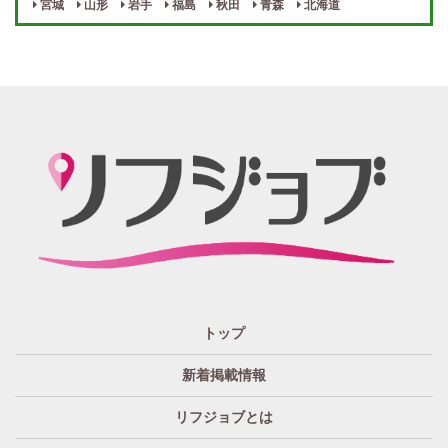
宮城
山形
岩手
福島
秋田
青森
北海道
週１～OK
自宅待機OK
北陸・東海 エリア
週1~OK
短期バイトOK
三重
富山
山梨
岐阜
愛知
新潟
石川
福井
長野
静岡
かけもちOK
給与保証あり
関西 エリア
店泊可能
送迎あり
大阪
兵庫
京都
滋賀
奈良
和歌山
週1日～OK
ぽっちゃりさん歓迎
九州・沖縄 エリア
指名バック率高め
週1・月1～OK
大分
福岡
佐賀
長崎
宮崎
熊本
鹿児島
沖縄
託児所紹介あり
初心者歓迎
中四国 エリア
資格者優遇
未経験者のみ歓迎
岡山
鳥取
広島
島根
山口
徳島
香川
高知
愛媛
宿泊・送迎あり
50代以上歓迎
トップ
経験者優遇
女の子の気持ち最優先!
新着掲載情報
経験者歓迎
未経験者あり
リフジョブとは
未経験者金着
60代歓迎