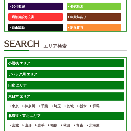
30代歓迎
40代歓迎
店泊施設も充実
年賞与あり
自由出勤
制服貸与
50代歓迎
未経験歓迎
エリア検索
体験入店OK
週1日～
短期OK
入店祝金あり
小規模 エリア
週1～OK
健全店で安心！
デバッグ用 エリア
待機保証あり
個別待機
円座 エリア
宿泊相談可
保証制度完備
東日本 エリア
指名料100％バック！
寮完備
東京
神奈川
千葉
埼玉
茨城
栃木
群馬
女性スタッフがいる！
終電後店泊OK
北海道・東北 エリア
最低保証制度あり
ノルマなし
宮城
山形
岩手
福島
秋田
青森
北海道