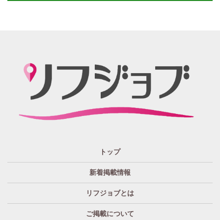
週１～OK
自宅待機OK
北陸・東海 エリア
週1~OK
短期バイトOK
三重
富山
山梨
岐阜
愛知
新潟
石川
福井
長野
静岡
かけもちOK
給与保証あり
関西 エリア
店泊可能
送迎あり
大阪
兵庫
京都
滋賀
奈良
和歌山
週1日～OK
ぽっちゃりさん歓迎
九州・沖縄 エリア
指名バック率高め
週1・月1～OK
大分
福岡
佐賀
長崎
宮崎
熊本
鹿児島
沖縄
託児所紹介あり
初心者歓迎
中四国 エリア
資格者優遇
未経験者のみ歓迎
岡山
鳥取
広島
島根
山口
徳島
香川
高知
愛媛
宿泊・送迎あり
50代以上歓迎
トップ
経験者優遇
女の子の気持ち最優先!
新着掲載情報
経験者歓迎
未経験者あり
リフジョブとは
未経験者金着
60代歓迎
ご掲載について