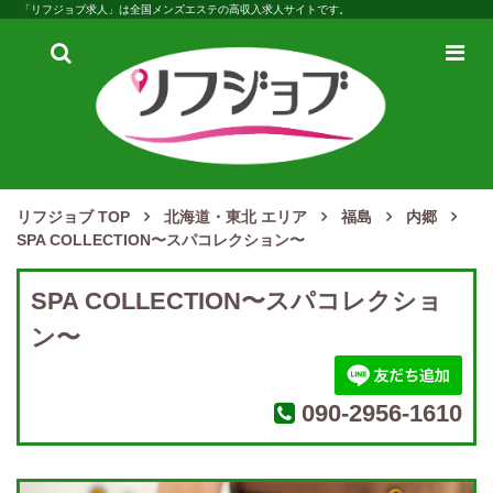
「リフジョブ求人」は全国メンズエステの高収入求人サイトです。
検
メ
索
ニ
ュ
ー
リフジョブ TOP
北海道・東北 エリア
福島
内郷
SPA COLLECTION〜スパコレクション〜
SPA COLLECTION〜スパコレクショ
ン〜
090-2956-1610