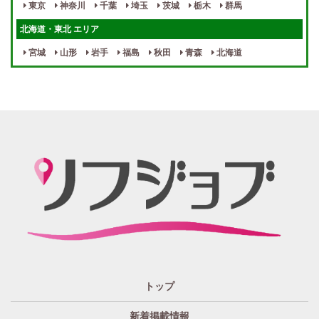
東京
神奈川
千葉
埼玉
茨城
栃木
群馬
女性スタッフがいる！
終電後店泊OK
北海道・東北 エリア
最低保証制度あり
ノルマなし
宮城
山形
岩手
福島
秋田
青森
北海道
週１～OK
自宅待機OK
北陸・東海 エリア
週1~OK
短期バイトOK
三重
富山
山梨
岐阜
愛知
新潟
石川
福井
長野
静岡
かけもちOK
給与保証あり
関西 エリア
店泊可能
送迎あり
大阪
兵庫
京都
滋賀
奈良
和歌山
週1日～OK
ぽっちゃりさん歓迎
九州・沖縄 エリア
指名バック率高め
週1・月1～OK
大分
福岡
佐賀
長崎
宮崎
熊本
鹿児島
沖縄
託児所紹介あり
初心者歓迎
中四国 エリア
資格者優遇
未経験者のみ歓迎
岡山
鳥取
広島
島根
山口
徳島
香川
高知
愛媛
宿泊・送迎あり
50代以上歓迎
トップ
経験者優遇
女の子の気持ち最優先!
新着掲載情報