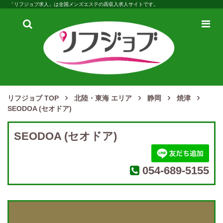
「リフジョブ求人」は全国メンズエステの高収入求人サイトです。
検
メ
索
ニ
ュ
ー
リフジョブ TOP
北陸・東海 エリア
静岡
焼津
SEODOA (セオドア)
SEODOA (セオドア)
054-689-5155