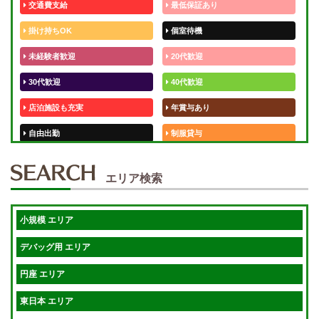
交通費支給
最低保証あり
掛け持ちOK
個室待機
未経験者歓迎
20代歓迎
30代歓迎
40代歓迎
店泊施設も充実
年賞与あり
自由出勤
制服貸与
50代歓迎
未経験歓迎
エリア検索
体験入店OK
週1日～
短期OK
入店祝金あり
小規模 エリア
週1～OK
健全店で安心！
デバッグ用 エリア
待機保証あり
個別待機
円座 エリア
宿泊相談可
保証制度完備
東日本 エリア
指名料100％バック！
寮完備