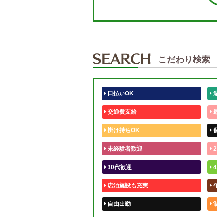
こだわり検索
日払いOK
交通費支給
掛け持ちOK
未経験者歓迎
2
30代歓迎
4
店泊施設も充実
自由出勤