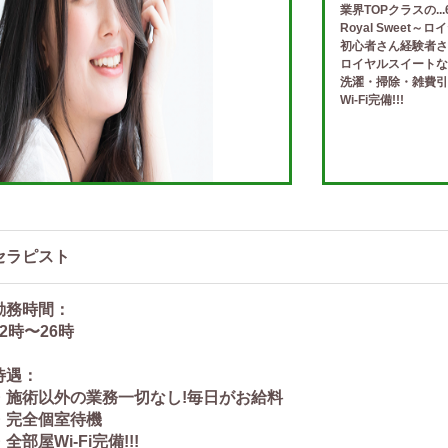
業界TOPクラスの...
Royal Sweet～
初心者さん経験者さ
ロイヤルスイートなら
洗濯・掃除・雑費引
Wi-Fi完備!!!
セラピスト
勤務時間：
12時〜26時
待遇：
・施術以外の業務一切なし!毎日がお給料
・完全個室待機
・全部屋Wi-Fi完備!!!