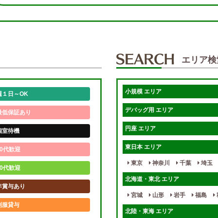
エリア検
小規模 エリア
週１日～OK
デバッグ用 エリア
最低保証あり
円座 エリア
個室待機
東日本 エリア
0代歓迎
東京
神奈川
千葉
埼玉
0代歓迎
北海道・東北 エリア
年賞与あり
宮城
山形
岩手
福島
制服貸与
北陸・東海 エリア