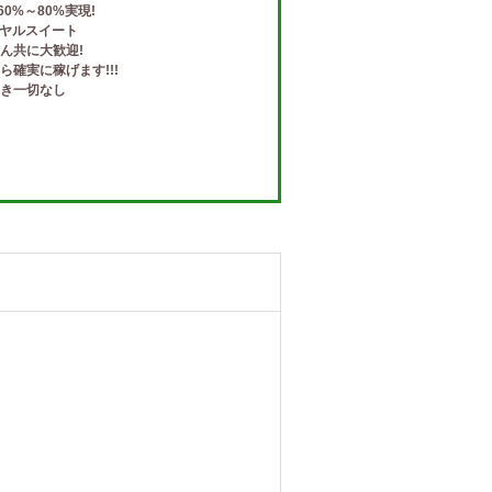
60%～80%実現!
ロイヤルスイート
ん共に大歓迎!
確実に稼げます!!!
き一切なし