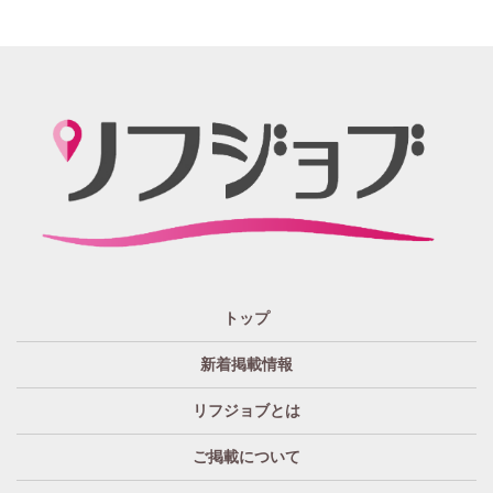
週1~OK
短期バイトOK
三重
富山
山梨
岐阜
愛知
新潟
石川
福井
長野
静岡
かけもちOK
給与保証あり
関西 エリア
店泊可能
送迎あり
大阪
兵庫
京都
滋賀
奈良
和歌山
週1日～OK
ぽっちゃりさん歓迎
九州・沖縄 エリア
指名バック率高め
週1・月1～OK
大分
福岡
佐賀
長崎
宮崎
熊本
鹿児島
沖縄
託児所紹介あり
初心者歓迎
中四国 エリア
資格者優遇
未経験者のみ歓迎
岡山
鳥取
広島
島根
山口
徳島
香川
高知
愛媛
宿泊・送迎あり
50代以上歓迎
トップ
経験者優遇
女の子の気持ち最優先!
新着掲載情報
経験者歓迎
未経験者あり
リフジョブとは
未経験者金着
60代歓迎
ご掲載について