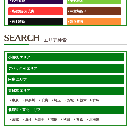
30代歓迎
40代歓迎
店泊施設も充実
年賞与あり
自由出勤
制服貸与
50代歓迎
未経験歓迎
エリア検索
体験入店OK
週1日～
短期OK
入店祝金あり
小規模 エリア
週1～OK
健全店で安心！
デバッグ用 エリア
待機保証あり
個別待機
円座 エリア
宿泊相談可
保証制度完備
東日本 エリア
指名料100％バック！
寮完備
東京
神奈川
千葉
埼玉
茨城
栃木
群馬
女性スタッフがいる！
終電後店泊OK
北海道・東北 エリア
最低保証制度あり
ノルマなし
宮城
山形
岩手
福島
秋田
青森
北海道
週１～OK
自宅待機OK
北陸・東海 エリア