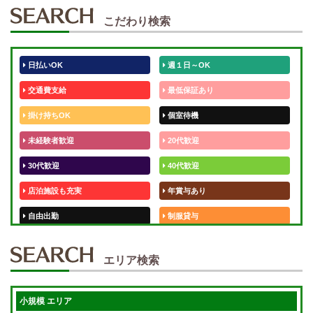
こだわり検索
日払いOK
週１日～OK
交通費支給
最低保証あり
掛け持ちOK
個室待機
未経験者歓迎
20代歓迎
30代歓迎
40代歓迎
店泊施設も充実
年賞与あり
自由出勤
制服貸与
50代歓迎
未経験歓迎
エリア検索
体験入店OK
週1日～
短期OK
入店祝金あり
小規模 エリア