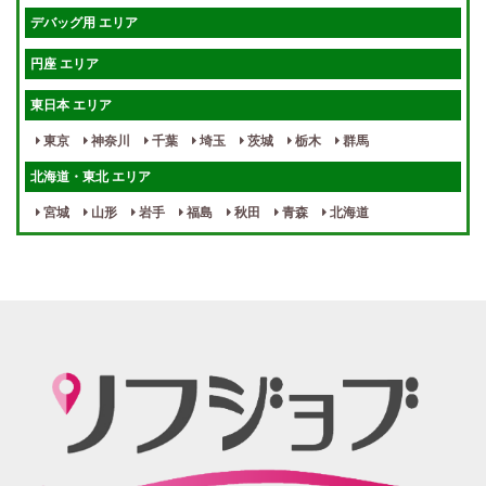
週1～OK
健全店で安心！
デバッグ用 エリア
待機保証あり
個別待機
円座 エリア
宿泊相談可
保証制度完備
東日本 エリア
指名料100％バック！
寮完備
東京
神奈川
千葉
埼玉
茨城
栃木
群馬
女性スタッフがいる！
終電後店泊OK
北海道・東北 エリア
最低保証制度あり
ノルマなし
宮城
山形
岩手
福島
秋田
青森
北海道
週１～OK
自宅待機OK
北陸・東海 エリア
週1~OK
短期バイトOK
三重
富山
山梨
岐阜
愛知
新潟
石川
福井
長野
静岡
かけもちOK
給与保証あり
関西 エリア
店泊可能
送迎あり
大阪
兵庫
京都
滋賀
奈良
和歌山
週1日～OK
ぽっちゃりさん歓迎
九州・沖縄 エリア
指名バック率高め
週1・月1～OK
大分
福岡
佐賀
長崎
宮崎
熊本
鹿児島
沖縄
託児所紹介あり
初心者歓迎
中四国 エリア