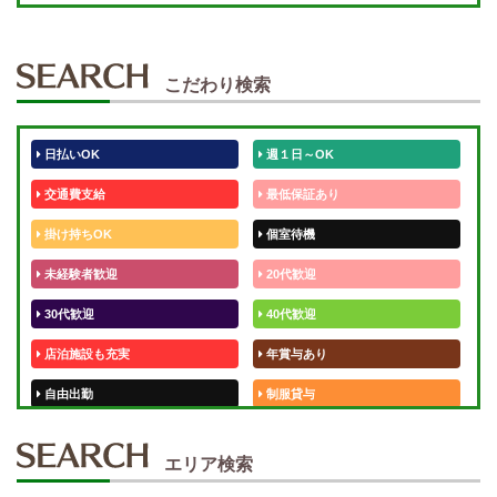
こだわり検索
日払いOK
週１日～OK
交通費支給
最低保証あり
掛け持ちOK
個室待機
未経験者歓迎
20代歓迎
30代歓迎
40代歓迎
店泊施設も充実
年賞与あり
自由出勤
制服貸与
50代歓迎
未経験歓迎
エリア検索
体験入店OK
週1日～