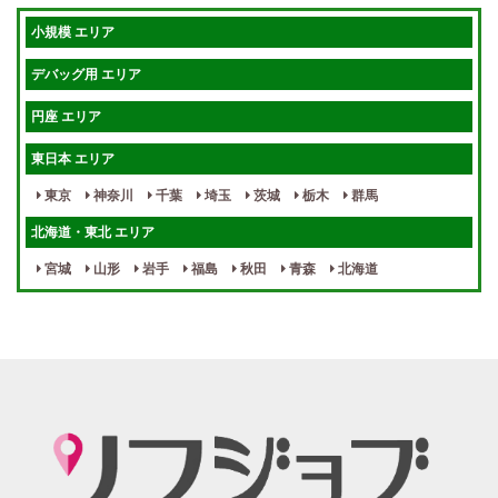
短期OK
入店祝金あり
小規模 エリア
週1～OK
健全店で安心！
デバッグ用 エリア
待機保証あり
個別待機
円座 エリア
宿泊相談可
保証制度完備
東日本 エリア
指名料100％バック！
寮完備
東京
神奈川
千葉
埼玉
茨城
栃木
群馬
女性スタッフがいる！
終電後店泊OK
北海道・東北 エリア
最低保証制度あり
ノルマなし
宮城
山形
岩手
福島
秋田
青森
北海道
週１～OK
自宅待機OK
北陸・東海 エリア
週1~OK
短期バイトOK
三重
富山
山梨
岐阜
愛知
新潟
石川
福井
長野
静岡
かけもちOK
給与保証あり
関西 エリア
店泊可能
送迎あり
大阪
兵庫
京都
滋賀
奈良
和歌山
週1日～OK
ぽっちゃりさん歓迎
九州・沖縄 エリア
指名バック率高め
週1・月1～OK