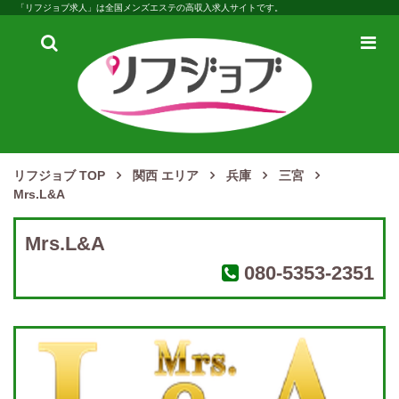
「リフジョブ求人」は全国メンズエステの高収入求人サイトです。
検
メ
索
ニ
ュ
ー
リフジョブ TOP
関西 エリア
兵庫
三宮
Mrs.L&A
Mrs.L&A
080-5353-2351