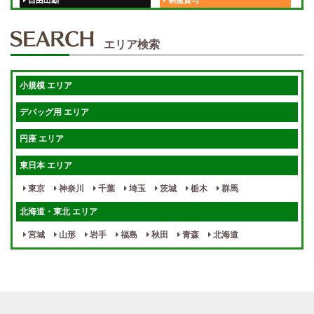
自由出勤
制服貸与
50代歓迎
未経験歓迎
エリア検索
体験入店OK
週1日～
短期OK
入店祝金あり
小規模 エリア
週1～OK
健全店で安心！
デバッグ用 エリア
待機保証あり
個別待機
円座 エリア
宿泊相談可
保証制度完備
東日本 エリア
指名料100％バック！
寮完備
東京
神奈川
千葉
埼玉
茨城
栃木
群馬
女性スタッフがいる！
終電後店泊OK
北海道・東北 エリア
最低保証制度あり
ノルマなし
宮城
山形
岩手
福島
秋田
青森
北海道
週１～OK
自宅待機OK
北陸・東海 エリア
週1~OK
短期バイトOK
三重
富山
山梨
岐阜
愛知
新潟
石川
福井
長野
静岡
かけもちOK
給与保証あり