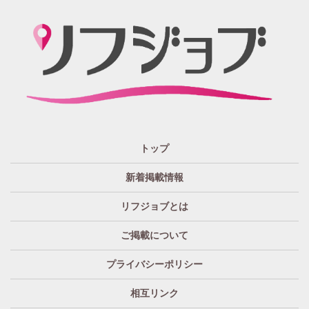
関西 エリア
店泊可能
送迎あり
大阪
兵庫
京都
滋賀
奈良
和歌山
週1日～OK
ぽっちゃりさん歓迎
九州・沖縄 エリア
指名バック率高め
週1・月1～OK
大分
福岡
佐賀
長崎
宮崎
熊本
鹿児島
沖縄
託児所紹介あり
初心者歓迎
中四国 エリア
資格者優遇
未経験者のみ歓迎
岡山
鳥取
広島
島根
山口
徳島
香川
高知
愛媛
宿泊・送迎あり
50代以上歓迎
トップ
経験者優遇
女の子の気持ち最優先!
新着掲載情報
経験者歓迎
未経験者あり
リフジョブとは
未経験者金着
60代歓迎
ご掲載について
プライバシーポリシー
相互リンク