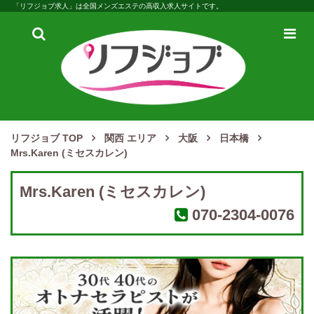
「リフジョブ求人」は全国メンズエステの高収入求人サイトです。
検
メ
索
ニ
ュ
ー
リフジョブ TOP
関西 エリア
大阪
日本橋
Mrs.Karen (ミセスカレン)
Mrs.Karen (ミセスカレン)
070-2304-0076