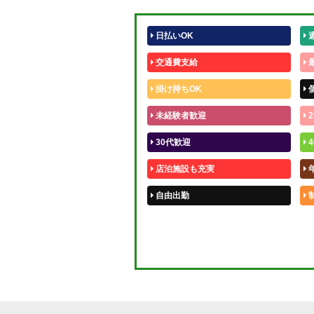
日払いOK
交通費支給
掛け持ちOK
未経験者歓迎
2
30代歓迎
4
店泊施設も充実
自由出勤
50代歓迎
体験入店OK
短期OK
週1～OK