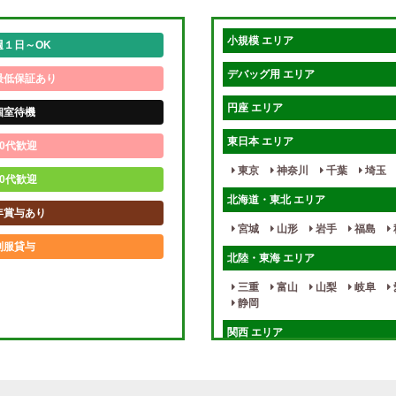
小規模 エリア
週１日～OK
デバッグ用 エリア
最低保証あり
円座 エリア
個室待機
東日本 エリア
0代歓迎
東京
神奈川
千葉
埼玉
0代歓迎
北海道・東北 エリア
年賞与あり
宮城
山形
岩手
福島
制服貸与
北陸・東海 エリア
未経験歓迎
三重
富山
山梨
岐阜
静岡
週1日～
関西 エリア
入店祝金あり
大阪
兵庫
京都
滋賀
健全店で安心！
九州・沖縄 エリア