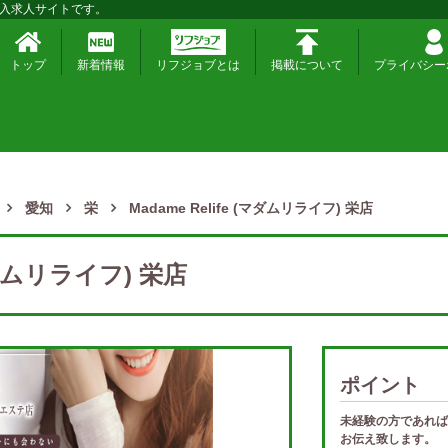
入求人サイトです。
トップ
新着情報
リフジョブとは
掲載について
プライバシー
愛知
栄
Madame Relife (マダムリライフ) 栄店
(マダムリライフ) 栄店
ポイント
未経験の方であれば
お伝え致します。