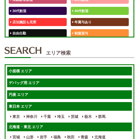
30代歓迎
40代歓迎
店泊施設も充実
年賞与あり
自由出勤
制服貸与
50代歓迎
未経験歓迎
エリア検索
体験入店OK
週1日～
短期OK
入店祝金あり
小規模 エリア
週1～OK
健全店で安心！
デバッグ用 エリア
待機保証あり
個別待機
円座 エリア
宿泊相談可
保証制度完備
東日本 エリア
指名料100％バック！
寮完備
東京
神奈川
千葉
埼玉
茨城
栃木
群馬
女性スタッフがいる！
終電後店泊OK
北海道・東北 エリア
最低保証制度あり
ノルマなし
宮城
山形
岩手
福島
秋田
青森
北海道