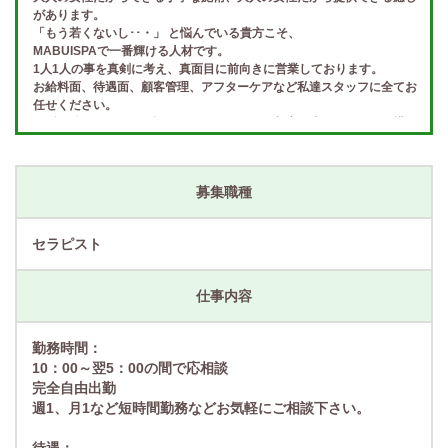
があります。
「もう若くないし･･・」 と悩んでいる貴方こそ、
MABUISPAで一番輝ける人材です。
1人1人の事を真剣に考え、真面目に前向きに営業しております。
お給料面、待遇面、顧客管理、アフターケアなど私達スタッフに全てお
任せください。
まずは納得行くまでお話しさせて頂いてから入店を決めて頂いても構い
ません。
最高の待遇でお待ちしております。
募集職種
セラピスト
仕事内容
勤務時間：
10：00～翌5：00の間で応相談
完全自由出勤
週1、月1など短時間勤務などお気軽にご相談下さい。