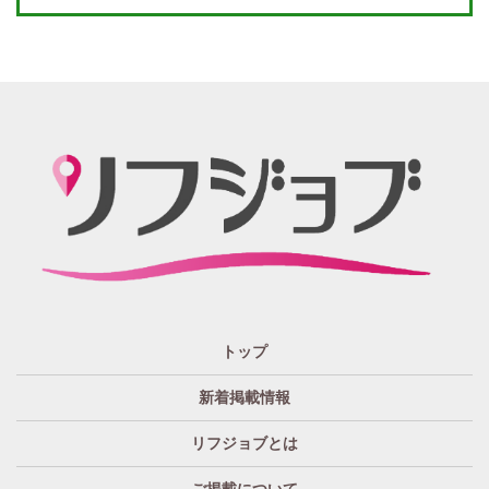
週１～OK
自宅待機OK
北陸・東海 エリア
週1~OK
短期バイトOK
三重
富山
山梨
岐阜
愛知
新潟
石川
福井
長野
静岡
かけもちOK
給与保証あり
関西 エリア
店泊可能
送迎あり
大阪
兵庫
京都
滋賀
奈良
和歌山
週1日～OK
ぽっちゃりさん歓迎
九州・沖縄 エリア
指名バック率高め
週1・月1～OK
大分
福岡
佐賀
長崎
宮崎
熊本
鹿児島
沖縄
託児所紹介あり
初心者歓迎
中四国 エリア
資格者優遇
未経験者のみ歓迎
岡山
鳥取
広島
島根
山口
徳島
香川
高知
愛媛
宿泊・送迎あり
50代以上歓迎
トップ
経験者優遇
女の子の気持ち最優先!
新着掲載情報
経験者歓迎
未経験者あり
リフジョブとは
未経験者金着
60代歓迎