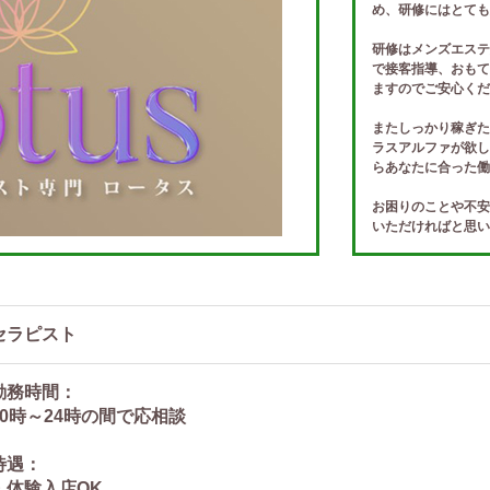
め、研修にはとても
研修はメンズエステ
で接客指導、おもて
ますのでご安心くだ
またしっかり稼ぎた
ラスアルファが欲し
らあなたに合った働
お困りのことや不安
いただければと思い
万全にサポート致し
まずは一度ご連絡お
セラピスト
勤務時間：
10時～24時の間で応相談
待遇：
・体験入店OK