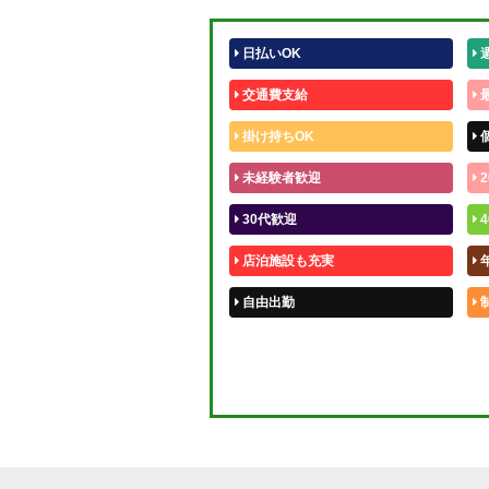
日払いOK
交通費支給
掛け持ちOK
未経験者歓迎
2
30代歓迎
4
店泊施設も充実
自由出勤
50代歓迎
体験入店OK
短期OK
週1～OK