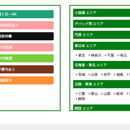
小規模 エリア
週１日～OK
デバッグ用 エリア
最低保証あり
円座 エリア
個室待機
東日本 エリア
0代歓迎
東京
神奈川
千葉
埼玉
0代歓迎
北海道・東北 エリア
年賞与あり
宮城
山形
岩手
福島
制服貸与
北陸・東海 エリア
未経験歓迎
三重
富山
山梨
岐阜
静岡
週1日～
関西 エリア
入店祝金あり
大阪
兵庫
京都
滋賀
健全店で安心！
九州・沖縄 エリア