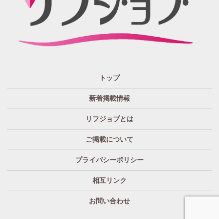
週1日～OK
ぽっちゃりさん歓迎
九州・沖縄 エリア
指名バック率高め
週1・月1～OK
大分
福岡
佐賀
長崎
宮崎
熊本
鹿児島
沖縄
託児所紹介あり
初心者歓迎
中四国 エリア
資格者優遇
未経験者のみ歓迎
岡山
鳥取
広島
島根
山口
徳島
香川
高知
愛媛
宿泊・送迎あり
50代以上歓迎
トップ
経験者優遇
女の子の気持ち最優先!
新着掲載情報
経験者歓迎
未経験者あり
リフジョブとは
未経験者金着
60代歓迎
ご掲載について
プライバシーポリシー
相互リンク
お問い合わせ