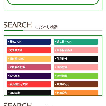
こだわり検索
日払いOK
週１日～OK
交通費支給
最低保証あり
掛け持ちOK
個室待機
未経験者歓迎
20代歓迎
30代歓迎
40代歓迎
店泊施設も充実
年賞与あり
自由出勤
制服貸与
50代歓迎
未経験歓迎