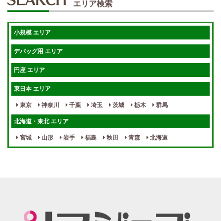
エリア検索
体験入店OK
週1日～
短期OK
入店祝金あり
小規模 エリア
週1～OK
健全店で安心！
デバッグ用 エリア
待機保証あり
個別待機
円座 エリア
宿泊相談可
保証制度完備
東日本 エリア
指名料100％バック！
寮完備
東京
神奈川
千葉
埼玉
茨城
栃木
群馬
女性スタッフがいる！
終電後店泊OK
北海道・東北 エリア
最低保証制度あり
ノルマなし
宮城
山形
岩手
福島
秋田
青森
北海道
週１～OK
自宅待機OK
北陸・東海 エリア
週1~OK
短期バイトOK
三重
富山
山梨
岐阜
愛知
新潟
石川
福井
長野
静岡
かけもちOK
給与保証あり
関西 エリア
店泊可能
送迎あり
大阪
兵庫
京都
滋賀
奈良
和歌山