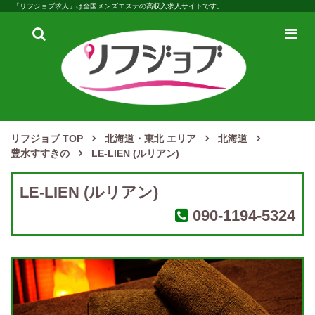
「リフジョブ求人」は全国メンズエステの高収入求人サイトです。
検
メ
索
ニ
ュ
ー
リフジョブ TOP
北海道・東北 エリア
北海道
豊水すすきの
LE-LIEN (ルリアン)
LE-LIEN (ルリアン)
090-1194-5324