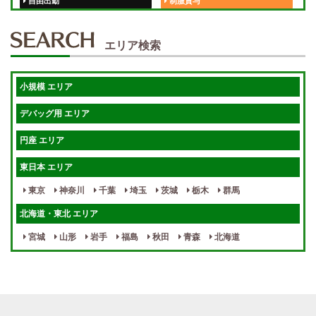
自由出勤
制服貸与
50代歓迎
未経験歓迎
エリア検索
体験入店OK
週1日～
短期OK
入店祝金あり
小規模 エリア
週1～OK
健全店で安心！
デバッグ用 エリア
待機保証あり
個別待機
円座 エリア
宿泊相談可
保証制度完備
東日本 エリア
指名料100％バック！
寮完備
東京
神奈川
千葉
埼玉
茨城
栃木
群馬
女性スタッフがいる！
終電後店泊OK
北海道・東北 エリア
最低保証制度あり
ノルマなし
宮城
山形
岩手
福島
秋田
青森
北海道
週１～OK
自宅待機OK
北陸・東海 エリア
週1~OK
短期バイトOK
三重
富山
山梨
岐阜
愛知
新潟
石川
福井
長野
静岡
かけもちOK
給与保証あり