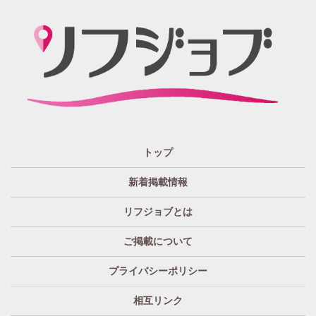
関西 エリア
店泊可能
送迎あり
大阪
兵庫
京都
滋賀
奈良
和歌山
週1日～OK
ぽっちゃりさん歓迎
九州・沖縄 エリア
指名バック率高め
週1・月1～OK
大分
福岡
佐賀
長崎
宮崎
熊本
鹿児島
沖縄
託児所紹介あり
初心者歓迎
中四国 エリア
資格者優遇
未経験者のみ歓迎
岡山
鳥取
広島
島根
山口
徳島
香川
高知
愛媛
宿泊・送迎あり
50代以上歓迎
トップ
経験者優遇
女の子の気持ち最優先!
新着掲載情報
経験者歓迎
未経験者あり
リフジョブとは
未経験者金着
60代歓迎
ご掲載について
プライバシーポリシー
相互リンク