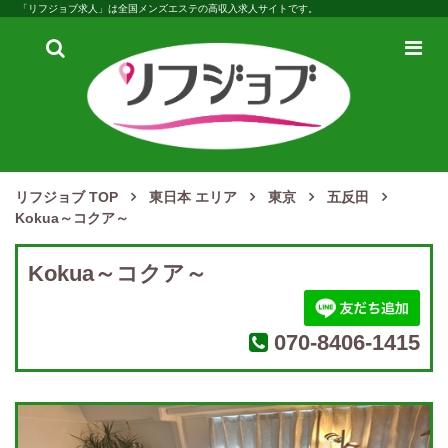
「リフジョブ求人」は全国メンズエステの高収入求人サイトです。
検
メ
索
ニ
ュ
ー
リフジョブ TOP
東日本 エリア
東京
五反田
Kokua～コクア～
Kokua～コクア～
070-8406-1415