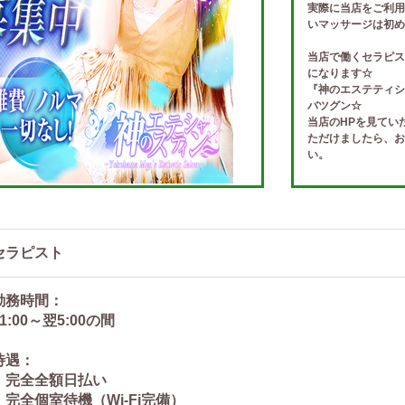
実際に当店をご利用
いマッサージは初め
当店で働くセラピス
になります☆
『神のエステティシ
バツグン☆
当店のHPを見てい
ただけましたら、お
い。
セラピスト
勤務時間：
11:00～翌5:00の間
待遇：
・完全全額日払い
・完全個室待機（Wi-Fi完備）