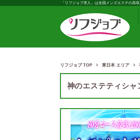
「リフジョブ求人」は全国メンズエステの高収
リフジョブ TOP
東日本 エリア
神のエステティシャ