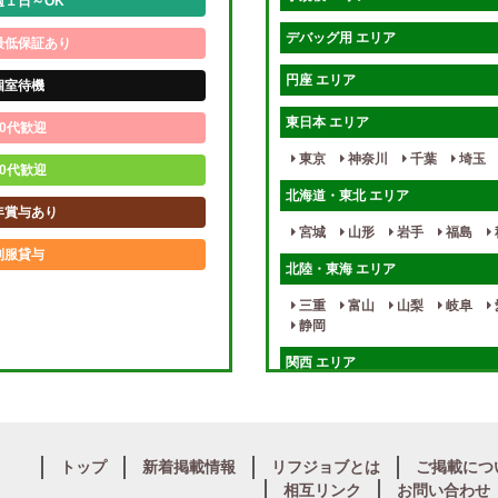
週１日～OK
デバッグ用 エリア
最低保証あり
円座 エリア
個室待機
東日本 エリア
0代歓迎
東京
神奈川
千葉
埼玉
0代歓迎
北海道・東北 エリア
年賞与あり
宮城
山形
岩手
福島
制服貸与
北陸・東海 エリア
未経験歓迎
三重
富山
山梨
岐阜
静岡
週1日～
関西 エリア
入店祝金あり
大阪
兵庫
京都
滋賀
健全店で安心！
九州・沖縄 エリア
個別待機
トップ
新着掲載情報
リフジョブとは
ご掲載につ
大分
福岡
佐賀
長崎
相互リンク
お問い合わせ