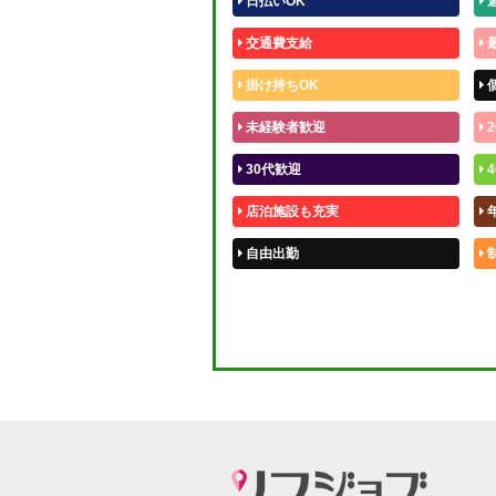
日払いOK
交通費支給
掛け持ちOK
未経験者歓迎
2
30代歓迎
4
店泊施設も充実
自由出勤
50代歓迎
体験入店OK
短期OK
週1～OK
待機保証あり