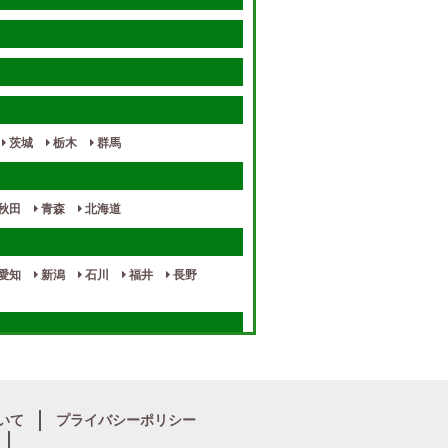
茨城
栃木
群馬
秋田
青森
北海道
愛知
新潟
石川
福井
長野
奈良
和歌山
いて
プライバシーポリシー
宮崎
熊本
鹿児島
沖縄