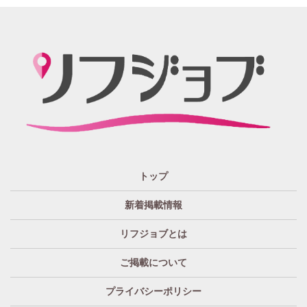
静岡
かけもちOK
給与保証あり
関西 エリア
店泊可能
送迎あり
大阪
兵庫
京都
滋賀
奈良
和歌山
週1日～OK
ぽっちゃりさん歓迎
九州・沖縄 エリア
指名バック率高め
週1・月1～OK
大分
福岡
佐賀
長崎
宮崎
熊本
鹿児島
沖縄
託児所紹介あり
初心者歓迎
中四国 エリア
資格者優遇
未経験者のみ歓迎
岡山
鳥取
広島
島根
山口
徳島
香川
高知
愛媛
宿泊・送迎あり
50代以上歓迎
トップ
経験者優遇
女の子の気持ち最優先!
新着掲載情報
経験者歓迎
未経験者あり
リフジョブとは
未経験者金着
60代歓迎
ご掲載について
プライバシーポリシー