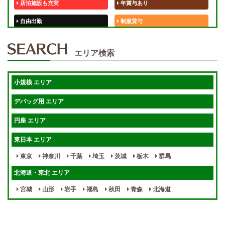
店泊施設も充実
年賞与あり
自由出勤
制服貸与
50代歓迎
未経験歓迎
エリア検索
体験入店OK
週1日～
短期OK
入店祝金あり
小規模 エリア
週1～OK
健全店で安心！
デバッグ用 エリア
待機保証あり
個別待機
円座 エリア
宿泊相談可
保証制度完備
東日本 エリア
指名料100％バック！
寮完備
東京
神奈川
千葉
埼玉
茨城
栃木
群馬
女性スタッフがいる！
終電後店泊OK
北海道・東北 エリア
最低保証制度あり
ノルマなし
宮城
山形
岩手
福島
秋田
青森
北海道
週１～OK
自宅待機OK
北陸・東海 エリア
週1~OK
短期バイトOK
三重
富山
山梨
岐阜
愛知
新潟
石川
福井
長野