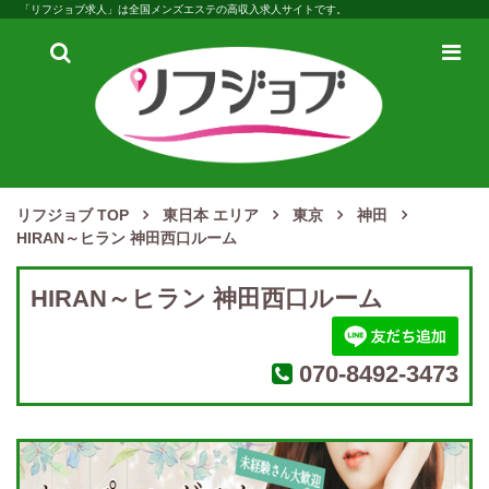
「リフジョブ求人」は全国メンズエステの高収入求人サイトです。
検
メ
索
ニ
ュ
ー
リフジョブ TOP
東日本 エリア
東京
神田
HIRAN～ヒラン 神田西口ルーム
HIRAN～ヒラン 神田西口ルーム
070-8492-3473