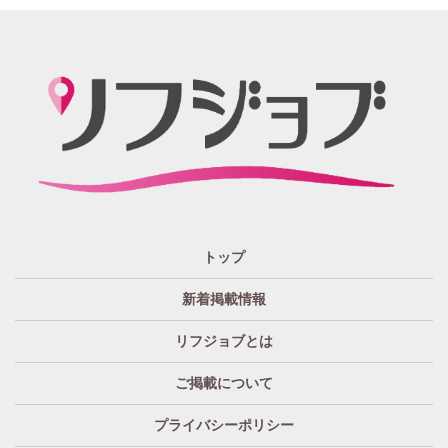
静岡
かけもちOK
給与保証あり
関西 エリア
店泊可能
送迎あり
大阪
兵庫
京都
滋賀
奈良
和歌山
週1日～OK
ぽっちゃりさん歓迎
九州・沖縄 エリア
指名バック率高め
週1・月1～OK
大分
福岡
佐賀
長崎
宮崎
熊本
鹿児島
沖縄
託児所紹介あり
初心者歓迎
中四国 エリア
資格者優遇
未経験者のみ歓迎
岡山
鳥取
広島
島根
山口
徳島
香川
高知
愛媛
宿泊・送迎あり
50代以上歓迎
トップ
経験者優遇
女の子の気持ち最優先!
新着掲載情報
経験者歓迎
未経験者あり
リフジョブとは
未経験者金着
60代歓迎
ご掲載について
プライバシーポリシー