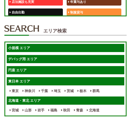
店泊施設も充実
年賞与あり
自由出勤
制服貸与
50代歓迎
未経験歓迎
エリア検索
体験入店OK
週1日～
短期OK
入店祝金あり
小規模 エリア
週1～OK
健全店で安心！
デバッグ用 エリア
待機保証あり
個別待機
円座 エリア
宿泊相談可
保証制度完備
東日本 エリア
指名料100％バック！
寮完備
東京
神奈川
千葉
埼玉
茨城
栃木
群馬
女性スタッフがいる！
終電後店泊OK
北海道・東北 エリア
最低保証制度あり
ノルマなし
宮城
山形
岩手
福島
秋田
青森
北海道
週１～OK
自宅待機OK
北陸・東海 エリア
週1~OK
短期バイトOK
三重
富山
山梨
岐阜
愛知
新潟
石川
福井
長野