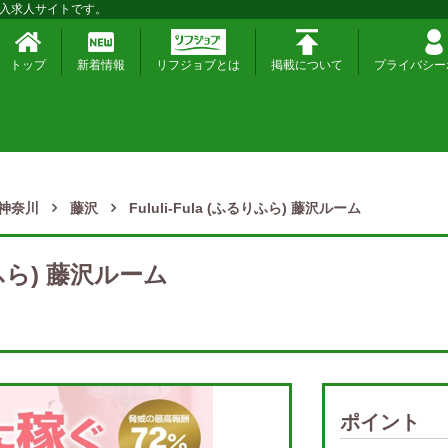
入求人サイトです。
トップ
新着情報
リフジョブとは
掲載について
プライバシー
神奈川
藤沢
Fululi-Fula (ふるりふら) 藤沢ルーム
るりふら) 藤沢ルーム
ポイント