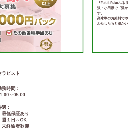
『Fululi-Ful
沢・小田原で「温か
す。
高水準のお給料でや
わたしたちと温かい
セラピスト
勤務時間：
1:00～05:00
待遇：
・最低保証あり
・週１日～OK
・未経験者歓迎