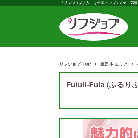
「リフジョブ求人」は全国メンズエステの高収
リフジョブ TOP
東日本 エリア
Fululi-Fula (ふ