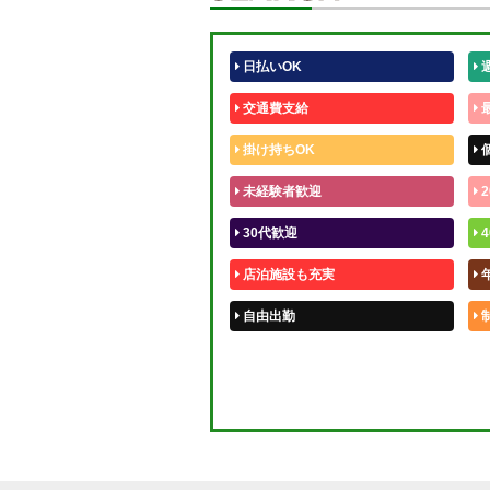
日払いOK
交通費支給
掛け持ちOK
未経験者歓迎
2
30代歓迎
4
店泊施設も充実
自由出勤
50代歓迎
体験入店OK
短期OK
週1～OK