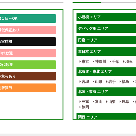
小規模 エリア
週１日～OK
デバッグ用 エリア
最低保証あり
円座 エリア
個室待機
東日本 エリア
0代歓迎
東京
神奈川
千葉
埼玉
0代歓迎
北海道・東北 エリア
年賞与あり
宮城
山形
岩手
福島
制服貸与
北陸・東海 エリア
未経験歓迎
三重
富山
山梨
岐阜
静岡
週1日～
関西 エリア
入店祝金あり
大阪
兵庫
京都
滋賀
健全店で安心！