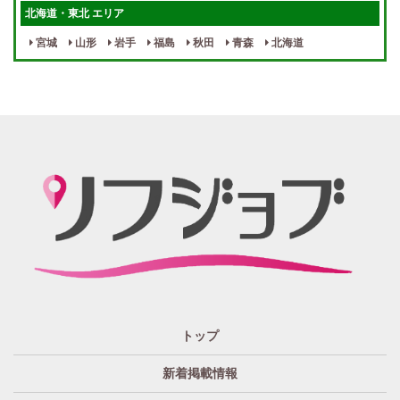
女性スタッフがいる！
終電後店泊OK
北海道・東北 エリア
最低保証制度あり
ノルマなし
宮城
山形
岩手
福島
秋田
青森
北海道
週１～OK
自宅待機OK
北陸・東海 エリア
週1~OK
短期バイトOK
三重
富山
山梨
岐阜
愛知
新潟
石川
福井
長野
静岡
かけもちOK
給与保証あり
関西 エリア
店泊可能
送迎あり
大阪
兵庫
京都
滋賀
奈良
和歌山
週1日～OK
ぽっちゃりさん歓迎
九州・沖縄 エリア
指名バック率高め
週1・月1～OK
大分
福岡
佐賀
長崎
宮崎
熊本
鹿児島
沖縄
託児所紹介あり
初心者歓迎
中四国 エリア
資格者優遇
未経験者のみ歓迎
岡山
鳥取
広島
島根
山口
徳島
香川
高知
愛媛
宿泊・送迎あり
50代以上歓迎
トップ
経験者優遇
女の子の気持ち最優先!
新着掲載情報
経験者歓迎
未経験者あり