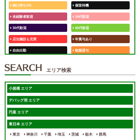
掛け持ちOK
個室待機
未経験者歓迎
20代歓迎
30代歓迎
40代歓迎
店泊施設も充実
年賞与あり
自由出勤
制服貸与
50代歓迎
未経験歓迎
エリア検索
体験入店OK
週1日～
短期OK
入店祝金あり
小規模 エリア
週1～OK
健全店で安心！
デバッグ用 エリア
待機保証あり
個別待機
円座 エリア
宿泊相談可
保証制度完備
東日本 エリア
指名料100％バック！
寮完備
東京
神奈川
千葉
埼玉
茨城
栃木
群馬