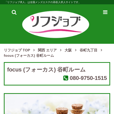
「リフジョブ求人」は全国メンズエステの高収入求人サイトです。
検
メ
索
ニ
ュ
ー
リフジョブ TOP
関西 エリア
大阪
谷町九丁目
focus (フォーカス) 谷町ルーム
focus (フォーカス) 谷町ルーム
080-9750-1515