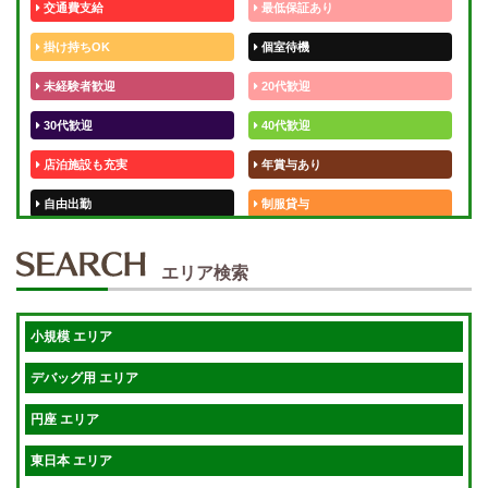
交通費支給
最低保証あり
掛け持ちOK
個室待機
未経験者歓迎
20代歓迎
30代歓迎
40代歓迎
店泊施設も充実
年賞与あり
自由出勤
制服貸与
50代歓迎
未経験歓迎
エリア検索
体験入店OK
週1日～
短期OK
入店祝金あり
小規模 エリア
週1～OK
健全店で安心！
デバッグ用 エリア
待機保証あり
個別待機
円座 エリア
宿泊相談可
保証制度完備
東日本 エリア
指名料100％バック！
寮完備