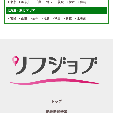
東京
神奈川
千葉
埼玉
茨城
栃木
群馬
女性スタッフがいる！
終電後店泊OK
北海道・東北 エリア
最低保証制度あり
ノルマなし
宮城
山形
岩手
福島
秋田
青森
北海道
週１～OK
自宅待機OK
北陸・東海 エリア
週1~OK
短期バイトOK
三重
富山
山梨
岐阜
愛知
新潟
石川
福井
長野
静岡
かけもちOK
給与保証あり
関西 エリア
店泊可能
送迎あり
大阪
兵庫
京都
滋賀
奈良
和歌山
週1日～OK
ぽっちゃりさん歓迎
九州・沖縄 エリア
指名バック率高め
週1・月1～OK
大分
福岡
佐賀
長崎
宮崎
熊本
鹿児島
沖縄
託児所紹介あり
初心者歓迎
中四国 エリア
資格者優遇
未経験者のみ歓迎
岡山
鳥取
広島
島根
山口
徳島
香川
高知
愛媛
宿泊・送迎あり
50代以上歓迎
トップ
経験者優遇
女の子の気持ち最優先!
新着掲載情報