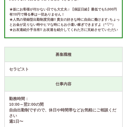
★仮にお客様が付かない日でも大丈夫♫ 【保証日給】最低でも5,000円
有!!0円で帰る事は一切ありません！
★人気の登録型出勤制度完備!! 貴女の好きな時に自由に働けます♪ちょっ
とお金が足りない時やヒマな時にもお小遣い稼ぎできますよ（^▽^）
★お友達紹介手当有!! お友達を紹介してくれた方に支給させていただい
ております♪
募集職種
セラピスト
仕事内容
勤務時間：
10:00～翌2:00の間
自由出勤制ですので、休日や時間帯などお気軽にご相談くだ
さい
週1日〜