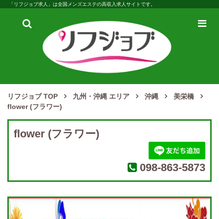
「リフジョブ求人」は全国メンズエステの高収入求人サイトです。
検
メ
索
ニ
ュ
ー
リフジョブ TOP
九州・沖縄 エリア
沖縄
美栄橋
flower (フラワー)
flower (フラワー)
098-863-5873