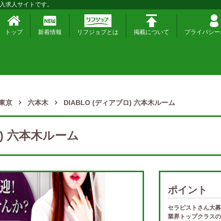
入求人サイトです。
トップ
新着情報
リフジョブとは
掲載について
プライバシー
東京
六本木
DIABLO (ディアブロ) 六本木ルーム
ロ) 六本木ルーム
ポイント
セラピストさん大募
業界トップクラスの