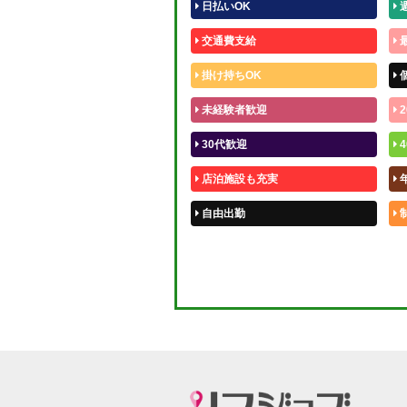
日払いOK
交通費支給
掛け持ちOK
未経験者歓迎
2
30代歓迎
4
店泊施設も充実
自由出勤
50代歓迎
体験入店OK
短期OK
週1～OK
待機保証あり