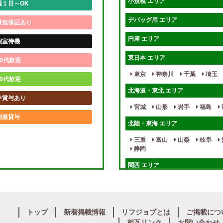
小規模 エリア
週１日～OK
デバッグ用 エリア
最低保証あり
円座 エリア
個室待機
東日本 エリア
0代歓迎
東京
神奈川
千葉
埼玉
0代歓迎
北海道・東北 エリア
年賞与あり
宮城
山形
岩手
福島
制服貸与
北陸・東海 エリア
未経験歓迎
三重
富山
山梨
岐阜
静岡
週1日～
関西 エリア
入店祝金あり
大阪
兵庫
京都
滋賀
健全店で安心！
九州・沖縄 エリア
個別待機
トップ
新着掲載情報
リフジョブとは
ご掲載につ
大分
福岡
佐賀
長崎
相互リンク
お問い合わせ