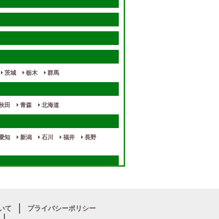
茨城
栃木
群馬
秋田
青森
北海道
愛知
新潟
石川
福井
長野
奈良
和歌山
いて
プライバシーポリシー
宮崎
熊本
鹿児島
沖縄