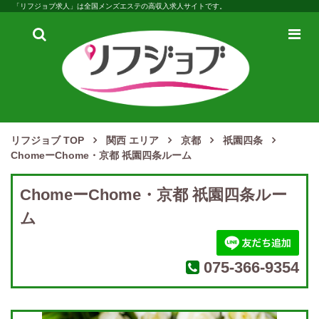
「リフジョブ求人」は全国メンズエステの高収入求人サイトです。
検
メ
索
ニ
ュ
ー
リフジョブ TOP
関西 エリア
京都
祇園四条
ChomeーChome・京都 祇園四条ルーム
ChomeーChome・京都 祇園四条ルー
ム
075-366-9354