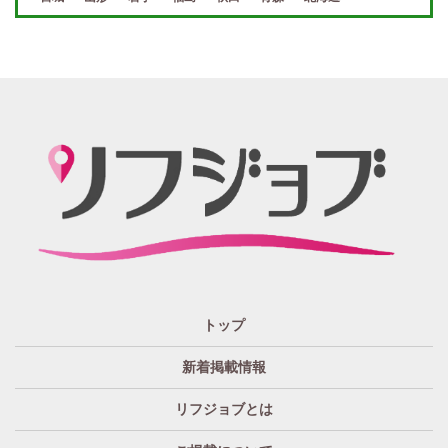
週１～OK
自宅待機OK
北陸・東海 エリア
週1~OK
短期バイトOK
三重
富山
山梨
岐阜
愛知
新潟
石川
福井
長野
静岡
かけもちOK
給与保証あり
関西 エリア
店泊可能
送迎あり
大阪
兵庫
京都
滋賀
奈良
和歌山
週1日～OK
ぽっちゃりさん歓迎
九州・沖縄 エリア
指名バック率高め
週1・月1～OK
大分
福岡
佐賀
長崎
宮崎
熊本
鹿児島
沖縄
託児所紹介あり
初心者歓迎
中四国 エリア
資格者優遇
未経験者のみ歓迎
岡山
鳥取
広島
島根
山口
徳島
香川
高知
愛媛
宿泊・送迎あり
50代以上歓迎
トップ
経験者優遇
女の子の気持ち最優先!
新着掲載情報
経験者歓迎
未経験者あり
リフジョブとは
未経験者金着
60代歓迎