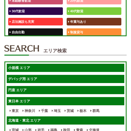
未経験者歓迎
20代歓迎
30代歓迎
40代歓迎
店泊施設も充実
年賞与あり
自由出勤
制服貸与
50代歓迎
未経験歓迎
エリア検索
体験入店OK
週1日～
短期OK
入店祝金あり
小規模 エリア
週1～OK
健全店で安心！
デバッグ用 エリア
待機保証あり
個別待機
円座 エリア
宿泊相談可
保証制度完備
東日本 エリア
指名料100％バック！
寮完備
東京
神奈川
千葉
埼玉
茨城
栃木
群馬
女性スタッフがいる！
終電後店泊OK
北海道・東北 エリア
最低保証制度あり
ノルマなし
宮城
山形
岩手
福島
秋田
青森
北海道