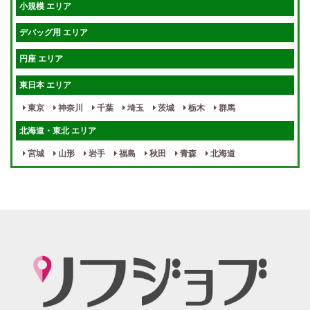
小規模 エリア
週1～OK
健全店で安心！
デバッグ用 エリア
待機保証あり
個別待機
円座 エリア
宿泊相談可
保証制度完備
東日本 エリア
指名料100％バック！
寮完備
東京
神奈川
千葉
埼玉
茨城
栃木
群馬
女性スタッフがいる！
終電後店泊OK
北海道・東北 エリア
最低保証制度あり
ノルマなし
宮城
山形
岩手
福島
秋田
青森
北海道
週１～OK
自宅待機OK
北陸・東海 エリア
週1~OK
短期バイトOK
三重
富山
山梨
岐阜
愛知
新潟
石川
福井
長野
静岡
かけもちOK
給与保証あり
関西 エリア
店泊可能
送迎あり
大阪
兵庫
京都
滋賀
奈良
和歌山
週1日～OK
ぽっちゃりさん歓迎
九州・沖縄 エリア
指名バック率高め
週1・月1～OK
大分
福岡
佐賀
長崎
宮崎
熊本
鹿児島
沖縄