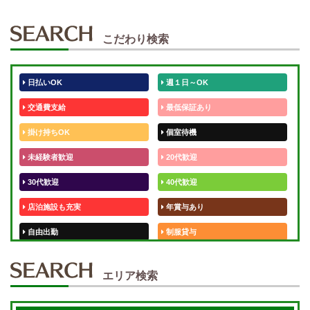
こだわり検索
日払いOK
週１日～OK
交通費支給
最低保証あり
掛け持ちOK
個室待機
未経験者歓迎
20代歓迎
30代歓迎
40代歓迎
店泊施設も充実
年賞与あり
自由出勤
制服貸与
50代歓迎
未経験歓迎
エリア検索
体験入店OK
週1日～
短期OK
入店祝金あり