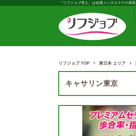
「リフジョブ求人」は全国メンズエステの高収
リフジョブ TOP
東日本 エリア
キャサリン東京