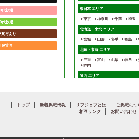
東日本 エリア
0代歓迎
東京
神奈川
千葉
埼玉
0代歓迎
北海道・東北 エリア
年賞与あり
宮城
山形
岩手
福島
制服貸与
北陸・東海 エリア
未経験歓迎
三重
富山
山梨
岐阜
静岡
週1日～
関西 エリア
入店祝金あり
大阪
兵庫
京都
滋賀
健全店で安心！
九州・沖縄 エリア
個別待機
トップ
新着掲載情報
リフジョブとは
ご掲載につ
大分
福岡
佐賀
長崎
相互リンク
お問い合わせ
保証制度完備
中四国 エリア
岡山
鳥取
広島
島根
寮完備