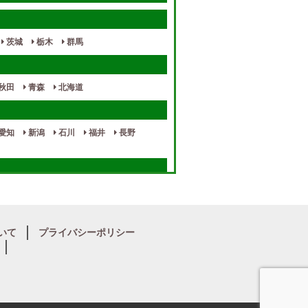
茨城
栃木
群馬
秋田
青森
北海道
愛知
新潟
石川
福井
長野
奈良
和歌山
いて
プライバシーポリシー
宮崎
熊本
鹿児島
沖縄
山口
徳島
香川
高知
愛媛