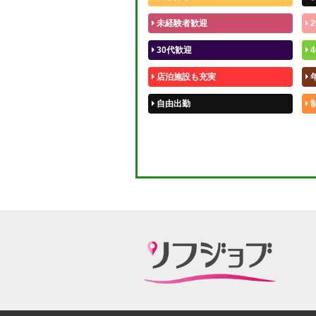
未経験者歓迎
2
30代歓迎
4
店泊施設も充実
自由出勤
50代歓迎
体験入店OK
短期OK
週1～OK
待機保証あり
宿泊相談可
指名料100％バック！