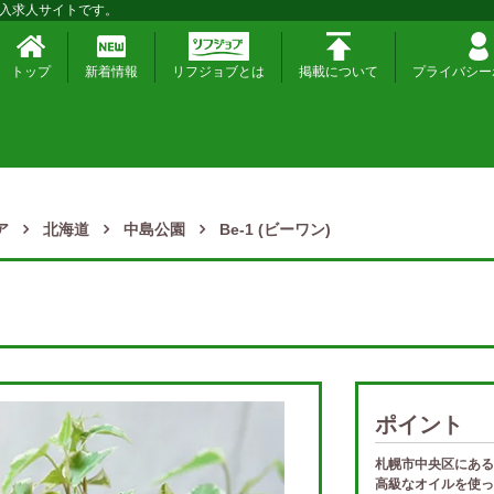
入求人サイトです。
トップ
新着情報
リフジョブとは
掲載について
プライバシー
ア
北海道
中島公園
Be-1 (ビーワン)
ポイント
札幌市中央区にある
高級なオイルを使っ