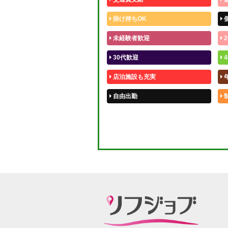
掛け持ちOK
未経験者歓迎
2
30代歓迎
4
店泊施設も充実
自由出勤
50代歓迎
体験入店OK
短期OK
週1～OK
待機保証あり
宿泊相談可