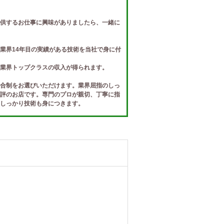
供するお仕事に興味がありましたら、一緒に
業界14年目の実績がある技術を当社で身に付
業界トップクラスの収入が得られます。
合制をお選びいただけます。業界屈指のしっ
評のお店です。専門のプロが親切、丁寧に指
しっかり技術も身につきます。
、また経験者の方もしっかり働ける環境で
学生、ＯＬ、ショップ店員など、18歳以上の
な方大歓迎。