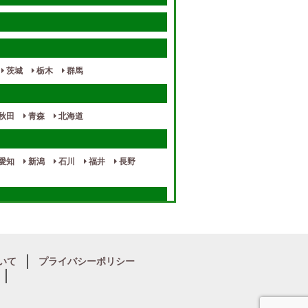
茨城
栃木
群馬
秋田
青森
北海道
愛知
新潟
石川
福井
長野
奈良
和歌山
いて
プライバシーポリシー
宮崎
熊本
鹿児島
沖縄