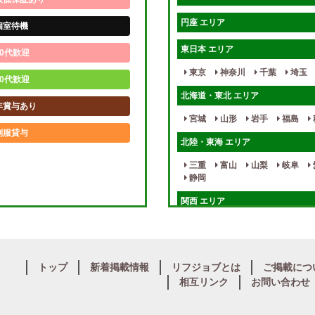
円座 エリア
個室待機
東日本 エリア
0代歓迎
東京
神奈川
千葉
埼玉
0代歓迎
北海道・東北 エリア
年賞与あり
宮城
山形
岩手
福島
制服貸与
北陸・東海 エリア
未経験歓迎
三重
富山
山梨
岐阜
静岡
週1日～
関西 エリア
入店祝金あり
大阪
兵庫
京都
滋賀
健全店で安心！
九州・沖縄 エリア
個別待機
トップ
新着掲載情報
リフジョブとは
ご掲載につ
大分
福岡
佐賀
長崎
相互リンク
お問い合わせ
保証制度完備
中四国 エリア