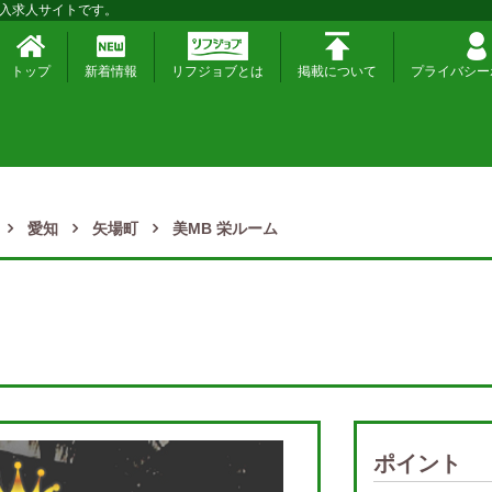
入求人サイトです。
トップ
新着情報
リフジョブとは
掲載について
プライバシー
愛知
矢場町
美MB 栄ルーム
ポイント