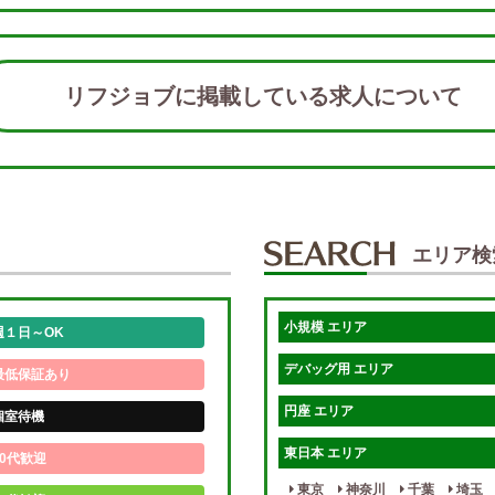
リフジョブに掲載している求人につい
エリア検
小規模 エリア
週１日～OK
デバッグ用 エリア
最低保証あり
円座 エリア
個室待機
東日本 エリア
0代歓迎
東京
神奈川
千葉
埼玉