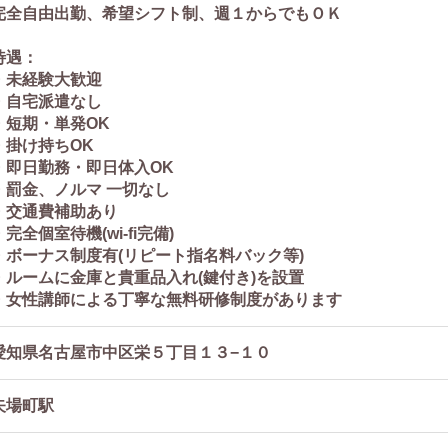
完全自由出勤、希望シフト制、週１からでもＯＫ
待遇：
・未経験大歓迎
・自宅派遣なし
・短期・単発OK
・掛け持ちOK
・即日勤務・即日体入OK
・罰金、ノルマ 一切なし
・交通費補助あり
・完全個室待機(wi-fi完備)
・ボーナス制度有(リピート指名料バック等)
・ルームに金庫と貴重品入れ(鍵付き)を設置
・女性講師による丁寧な無料研修制度があります
愛知県名古屋市中区栄５丁目１３−１０
矢場町駅