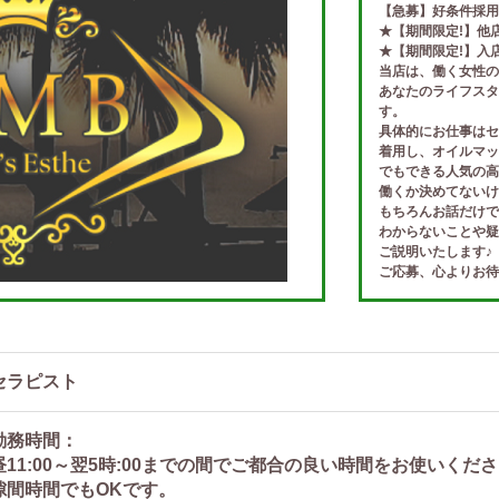
【急募】好条件採用
★【期間限定!】他店
★【期間限定!】入店祝
当店は、働く女性の
あなたのライフスタ
す。
具体的にお仕事はセ
着用し、オイルマッ
でもできる人気の高
働くか決めてないけ
もちろんお話だけで
わからないことや疑
ご説明いたします♪
ご応募、心よりお待
セラピスト
勤務時間：
昼11:00～翌5時:00までの間でご都合の良い時間をお使いくだ
隙間時間でもOKです。