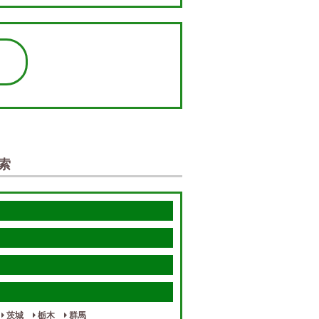
て
索
茨城
栃木
群馬