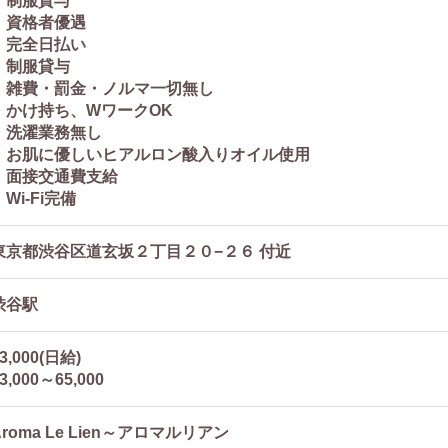
・制服貸与
・資格者優遇
・完全日払い
・制服貸与
・雑費・罰金・ノルマ一切無し
・かけ持ち、WワークOK
・洗濯業務無し
・お肌に優しいヒアルロン酸入りオイル使用
・面接交通費支給
・Wi-Fi完備
東京都渋谷区道玄坂２丁目２０−２６ 付近
渋谷駅
3,000(日給)
3,000～65,000
Aroma Le Lien～アロマルリアン