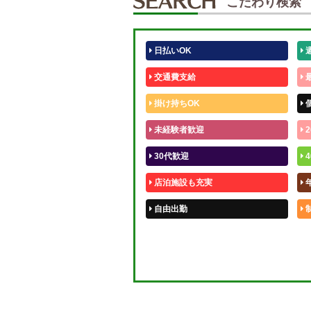
こだわり検索
日払いOK
交通費支給
掛け持ちOK
未経験者歓迎
2
30代歓迎
4
店泊施設も充実
自由出勤
50代歓迎
体験入店OK
短期OK