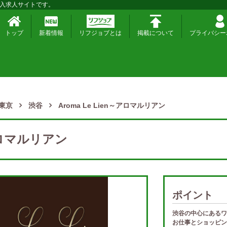
入求人サイトです。
トップ
新着情報
リフジョブとは
掲載について
プライバシー
東京
渋谷
Aroma Le Lien～アロマルリアン
～アロマルリアン
ポイント
渋谷の中心にあるワ
お仕事とショッピン