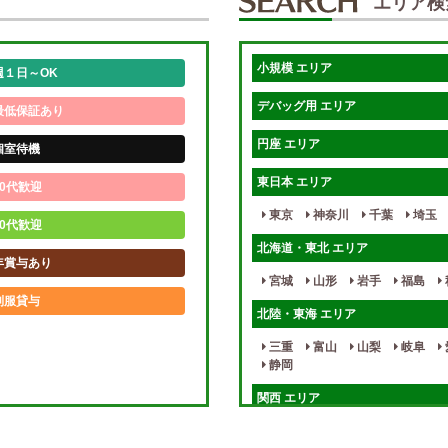
エリア検
小規模 エリア
週１日～OK
デバッグ用 エリア
最低保証あり
円座 エリア
個室待機
東日本 エリア
0代歓迎
東京
神奈川
千葉
埼玉
0代歓迎
北海道・東北 エリア
年賞与あり
宮城
山形
岩手
福島
制服貸与
北陸・東海 エリア
未経験歓迎
三重
富山
山梨
岐阜
静岡
週1日～
関西 エリア
入店祝金あり
大阪
兵庫
京都
滋賀