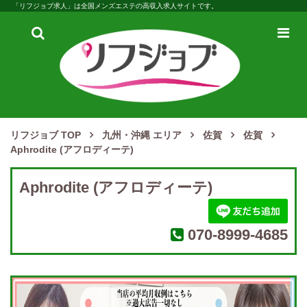
「リフジョブ求人」は全国メンズエステの高収入求人サイトです。
検
メ
索
ニ
ュ
ー
リフジョブ TOP
九州・沖縄 エリア
佐賀
佐賀
Aphrodite (アフロディーテ)
Aphrodite (アフロディーテ)
070-8999-4685