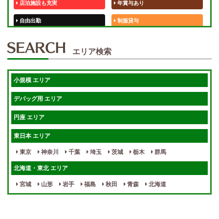
店泊施設も充実
年賞与あり
自由出勤
制服貸与
50代歓迎
未経験歓迎
エリア検索
体験入店OK
週1日～
短期OK
入店祝金あり
小規模 エリア
週1～OK
健全店で安心！
デバッグ用 エリア
待機保証あり
個別待機
円座 エリア
宿泊相談可
保証制度完備
東日本 エリア
指名料100％バック！
寮完備
東京
神奈川
千葉
埼玉
茨城
栃木
群馬
女性スタッフがいる！
終電後店泊OK
北海道・東北 エリア
最低保証制度あり
ノルマなし
宮城
山形
岩手
福島
秋田
青森
北海道
週１～OK
自宅待機OK
北陸・東海 エリア
週1~OK
短期バイトOK
三重
富山
山梨
岐阜
愛知
新潟
石川
福井
長野