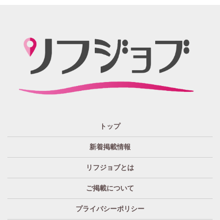
静岡
かけもちOK
給与保証あり
関西 エリア
店泊可能
送迎あり
大阪
兵庫
京都
滋賀
奈良
和歌山
週1日～OK
ぽっちゃりさん歓迎
九州・沖縄 エリア
指名バック率高め
週1・月1～OK
大分
福岡
佐賀
長崎
宮崎
熊本
鹿児島
沖縄
託児所紹介あり
初心者歓迎
中四国 エリア
資格者優遇
未経験者のみ歓迎
岡山
鳥取
広島
島根
山口
徳島
香川
高知
愛媛
宿泊・送迎あり
50代以上歓迎
トップ
経験者優遇
女の子の気持ち最優先!
新着掲載情報
経験者歓迎
未経験者あり
リフジョブとは
未経験者金着
60代歓迎
ご掲載について
プライバシーポリシー