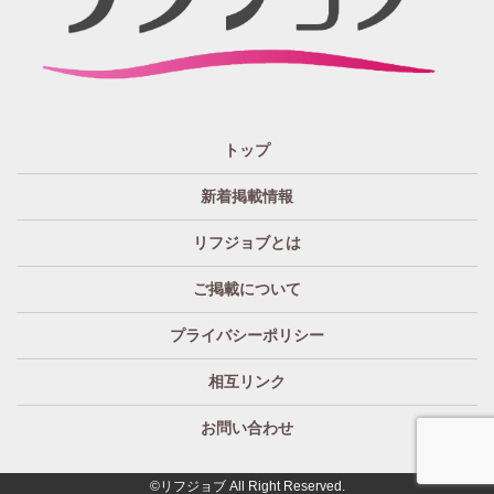
指名バック率高め
週1・月1～OK
大分
福岡
佐賀
長崎
宮崎
熊本
鹿児島
沖縄
託児所紹介あり
初心者歓迎
中四国 エリア
資格者優遇
未経験者のみ歓迎
岡山
鳥取
広島
島根
山口
徳島
香川
高知
愛媛
宿泊・送迎あり
50代以上歓迎
トップ
経験者優遇
女の子の気持ち最優先!
新着掲載情報
経験者歓迎
未経験者あり
リフジョブとは
未経験者金着
60代歓迎
ご掲載について
プライバシーポリシー
相互リンク
お問い合わせ
©リフジョブ All Right Reserved.