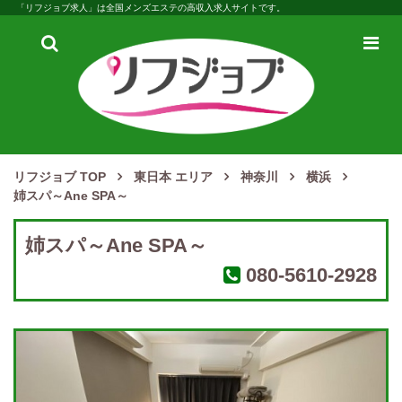
「リフジョブ求人」は全国メンズエステの高収入求人サイトです。
検
メ
索
ニ
ュ
ー
リフジョブ TOP
東日本 エリア
神奈川
横浜
姉スパ～Ane SPA～
姉スパ～Ane SPA～
080-5610-2928