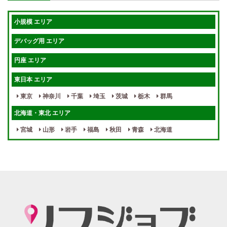
短期OK
入店祝金あり
小規模 エリア
週1～OK
健全店で安心！
デバッグ用 エリア
待機保証あり
個別待機
円座 エリア
宿泊相談可
保証制度完備
東日本 エリア
指名料100％バック！
寮完備
東京
神奈川
千葉
埼玉
茨城
栃木
群馬
女性スタッフがいる！
終電後店泊OK
北海道・東北 エリア
最低保証制度あり
ノルマなし
宮城
山形
岩手
福島
秋田
青森
北海道
週１～OK
自宅待機OK
北陸・東海 エリア
週1~OK
短期バイトOK
三重
富山
山梨
岐阜
愛知
新潟
石川
福井
長野
静岡
かけもちOK
給与保証あり
関西 エリア
店泊可能
送迎あり
大阪
兵庫
京都
滋賀
奈良
和歌山
週1日～OK
ぽっちゃりさん歓迎
九州・沖縄 エリア