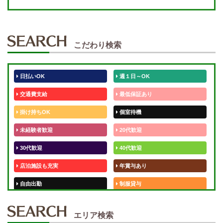
こだわり検索
日払いOK
週１日～OK
交通費支給
最低保証あり
掛け持ちOK
個室待機
未経験者歓迎
20代歓迎
30代歓迎
40代歓迎
店泊施設も充実
年賞与あり
自由出勤
制服貸与
50代歓迎
未経験歓迎
エリア検索
体験入店OK
週1日～